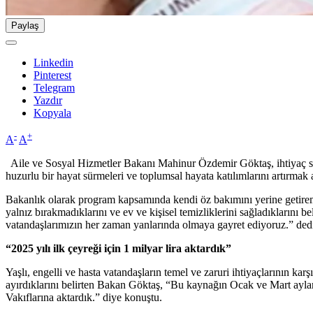
Paylaş
Linkedin
Pinterest
Telegram
Yazdır
Kopyala
-
+
A
A
Aile ve Sosyal Hizmetler Bakanı Mahinur Özdemir Göktaş, ihtiyaç sahib
huzurlu bir hayat sürmeleri ve toplumsal hayata katılımlarını artırmak 
Bakanlık olarak program kapsamında kendi öz bakımını yerine getiremey
yalnız bırakmadıklarını ve ev ve kişisel temizliklerini sağladıklarını b
vatandaşlarımızın her zaman yanlarında olmaya gayret ediyoruz.” ded
“2025 yılı ilk çeyreği için 1 milyar lira aktardık”
Yaşlı, engelli ve hasta vatandaşların temel ve zaruri ihtiyaçlarının ka
ayırdıklarını belirten Bakan Göktaş, “Bu kaynağın Ocak ve Mart ayla
Vakıflarına aktardık.” diye konuştu.