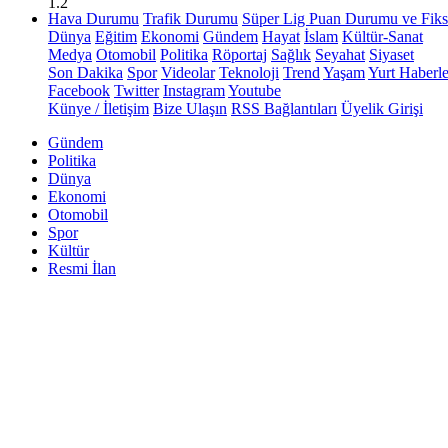
1.2
Hava Durumu
Trafik Durumu
Süper Lig Puan Durumu ve Fiks
Dünya
Eğitim
Ekonomi
Gündem
Hayat
İslam
Kültür-Sanat
Medya
Otomobil
Politika
Röportaj
Sağlık
Seyahat
Siyaset
Son Dakika
Spor
Videolar
Teknoloji
Trend
Yaşam
Yurt Haberle
Facebook
Twitter
Instagram
Youtube
Künye / İletişim
Bize Ulaşın
RSS Bağlantıları
Üyelik Girişi
Gündem
Politika
Dünya
Ekonomi
Otomobil
Spor
Kültür
Resmi İlan