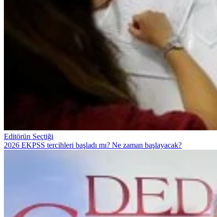
Editörün Seçtiği
2026 EKPSS tercihleri başladı mı? Ne zaman başlayacak?