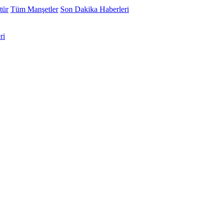
tür
Tüm Manşetler
Son Dakika Haberleri
ri