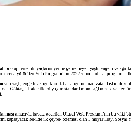
i olup temel ihtiyaçlarını yerine getiremeyen yaşlı, engelli ve ağır kr
amacıyla yürütülen Vefa Programı’nın 2022 yılında ulusal program haline g
en yaşlı, engelli ve ağır kronik hastalığı bulunan vatandaşları düzenli
elirten Göktaş, “Hak ettikleri yaşam standartlarının sağlanması ve her türl
i.
rşılanması amacıyla hayata geçirilen Ulusal Vefa Programı’nın bu yılki bü
rını kapsayacak şekilde ilk çeyrek ödemesi olan 1 milyar lirayı Sosya