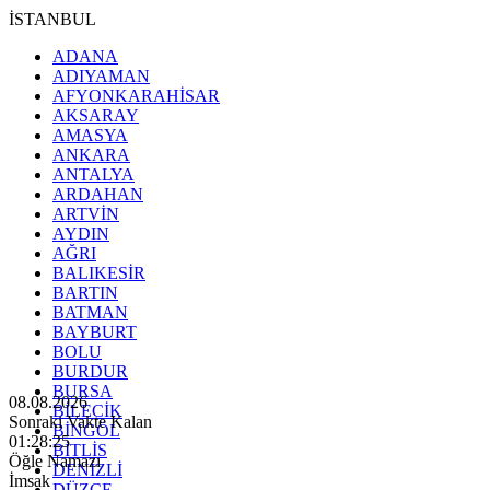
İSTANBUL
ADANA
ADIYAMAN
AFYONKARAHİSAR
AKSARAY
AMASYA
ANKARA
ANTALYA
ARDAHAN
ARTVİN
AYDIN
AĞRI
BALIKESİR
BARTIN
BATMAN
BAYBURT
BOLU
BURDUR
BURSA
08.08.2026
BİLECİK
Sonraki Vakte Kalan
BİNGÖL
01:28:23
BİTLİS
Öğle Namazı
DENİZLİ
İmsak
DÜZCE