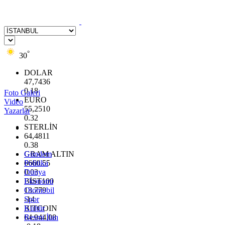
°
30
DOLAR
47,7436
0.18
Foto Galeri
EURO
Video
55,2510
Yazarlar
0.32
STERLİN
64,4811
0.38
GRAM ALTIN
Gündem
6660.55
Politika
0.03
Dünya
BİST100
Ekonomi
13.779
Otomobil
-14
Spor
BITCOIN
Kültür
64.944,08
Resmi İlan