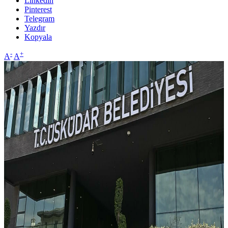
Linkedin
Pinterest
Telegram
Yazdır
Kopyala
-
+
A
A