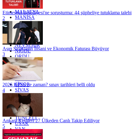
KÜTAHYA
KİLİS
MALATYA
Etimesgut Belediyesi'ne soruşturma: 44 şüpheliye tutuklama talebi
MANİSA
2
MARDİN
MERSİN
MUĞLA
MUŞ
NEVŞEHİR
Aşırı Sıcakların İnsani ve Ekonomik Faturası Büyüyor
NİĞDE
3
ORDU
OSMANİYE
RİZE
SAKARYA
SAMSUN
SİNOP
2026 KPSS ne zaman? sınav tarihleri belli oldu
SİVAS
4
SİİRT
TEKİRDAĞ
TOKAT
TRABZON
TUNCELİ
Ankara Kedileri 27 Ülkeden Canlı Takip Ediliyor
UŞAK
5
VAN
YALOVA