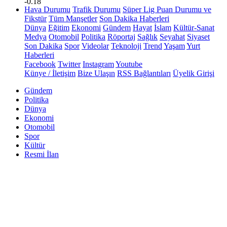
-0.18
Hava Durumu
Trafik Durumu
Süper Lig Puan Durumu ve
Fikstür
Tüm Manşetler
Son Dakika Haberleri
Dünya
Eğitim
Ekonomi
Gündem
Hayat
İslam
Kültür-Sanat
Medya
Otomobil
Politika
Röportaj
Sağlık
Seyahat
Siyaset
Son Dakika
Spor
Videolar
Teknoloji
Trend
Yaşam
Yurt
Haberleri
Facebook
Twitter
Instagram
Youtube
Künye / İletişim
Bize Ulaşın
RSS Bağlantıları
Üyelik Girişi
Gündem
Politika
Dünya
Ekonomi
Otomobil
Spor
Kültür
Resmi İlan