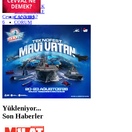
YOZGAT
ZONGULDAK
ÇANAKKALE
Cevvaz ne demek?
ÇANKIRI
6
ÇORUM
İSTANBUL
İZMİR
ŞANLIURFA
ŞIRNAK
Yükleniyor...
Son Haberler