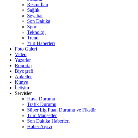
Resmi İlan
Sağlık
Seyahat
Son Dakika
Spor
Teknoloji
Trend
Yurt Haberleri
Foto Galeri
Video
Yazarlar
Röportaj
Biyografi
Anketler
Künye
İletişim
Servisler
Hava Durumu
Trafik Durumu
Süper Lig Puan Durumu ve Fikstür
Tüm Manşetler
Son Dakika Haberleri
Haber Arşivi