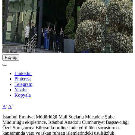
Paylaş
Linkedin
Pinterest
Telegram
Yazdır
Kopyala
-
+
A
A
İstanbul Emniyet Müdürlüğü Mali Suçlarla Mücadele Şube
Müdürlüğü ekiplerince, İstanbul Anadolu Cumhuriyet Başsavcılığı
Özel Soruşturma Bürosu koordinesinde yürütülen soruşturma
kapsamında yapı ve iskan ruhsatı işlemlerindeki usulsüzlük