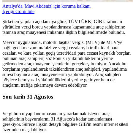
Antalya'da 'Mavi Akdeniz' için koruma kalkanı
İçeriği Görüntüle
Şirketten yapılan açıklamaya göre, TÜVTÜRK, GİB tarafından
yürütülen vergi borcu yapılandırması kapsamında araç sahiplerine
tanınan araç muayenesi imkanına ilişkin bilgilendirmede bulundu.
Mevcut uygulamada, motorlu taşıtlar vergisi (MTV) ile MTV'ye
bağlı gecikme zammı/faizi ve vergi cezalarıyla trafik idari para
cezaları ve kara yolları geçiş ücreti/idari para cezası kaynaklı borçları
bulunan araç sahipleri, söz konusu yükümlülüklerini yerine
getirmeden araç muayene işlemlerini gerçekleştiremiyor. Ancak bu
borçlarını yapılandırarak taksitlendiren araç sahipleri, yapılandırma
süresi boyunca araç muayenelerini yaptırabiliyor. Araç sahipleri
böylece hem yasal yükümlülüklerini yerine getiriyor hem de
araçlarını trafiğe çıkarmaya devam edebiliyor.
Son tarih 31 Ağustos
Vergi borcu yapılandırmasından yararlanmak isteyen araç
sahiplerinin başvurularını 31 Ağustos'a kadar tamamlaması
gerekiyor. Sürece ilişkin detaylı bilgilere GİB'in resmi internet sitesi
üzerinden ulaşılabiliyor.