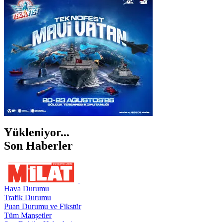
İZMİR
ŞANLIURFA
ŞIRNAK
Yükleniyor...
Son Haberler
Hava Durumu
Trafik Durumu
Puan Durumu ve Fikstür
Tüm Manşetler