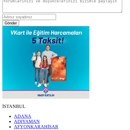
Gönder
İSTANBUL
ADANA
ADIYAMAN
AFYONKARAHİSAR