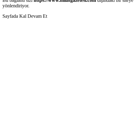
Bu bağlantı sizi
https://www.milatgazetesi.com
dışındaki bir siteye
yönlendiriyor.
Sayfada Kal
Devam Et