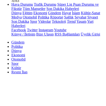
-0.63
Hava Durumu
Trafik Durumu
Süper Lig Puan Durumu ve
Fikstür
Tüm Manşetler
Son Dakika Haberleri
Dünya
Eğitim
Ekonomi
Gündem
Hayat
İslam
Kültür-Sanat
Medya
Otomobil
Politika
Röportaj
Sağlık
Seyahat
Siyaset
Son Dakika
Spor
Videolar
Teknoloji
Trend
Yaşam
Yurt
Haberleri
Facebook
Twitter
Instagram
Youtube
Künye / İletişim
Bize Ulaşın
RSS Bağlantıları
Üyelik Girişi
Gündem
Politika
Dünya
Ekonomi
Otomobil
Spor
Kültür
Resmi İlan