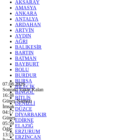
AKSARAY
AMASYA
ANKARA
ANTALYA
ARDAHAN
ARTVİN
AYDIN
AĞRI
BALIKESİR
BARTIN
BATMAN
BAYBURT
BOLU
BURDUR
BURSA
07.08.2026
BİLECİK
Sonraki Vakte Kalan
BİNGÖL
16:36
BİTLİS
Güneş Namazı
DENİZLİ
İmsak
DÜZCE
04:17
DİYARBAKIR
Güneş
EDİRNE
05:59
ELAZIĞ
Öğle
ERZURUM
13:15
ERZİNCAN