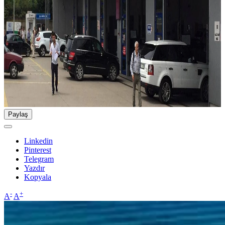
Paylaş
Linkedin
Pinterest
Telegram
Yazdır
Kopyala
-
+
A
A