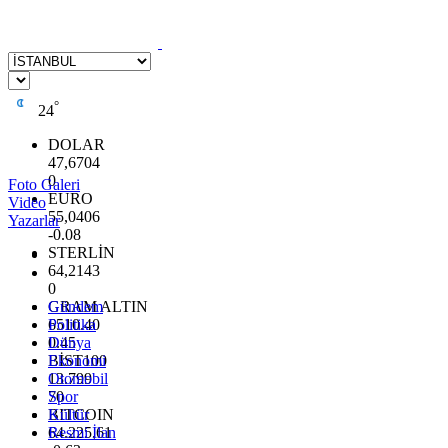
°
24
DOLAR
47,6704
0
Foto Galeri
EURO
Video
55,0406
Yazarlar
-0.08
STERLİN
64,2143
0
GRAM ALTIN
Gündem
6510.40
Politika
0.45
Dünya
BİST100
Ekonomi
13.799
Otomobil
70
Spor
BITCOIN
Kültür
64.225,61
Resmi İlan