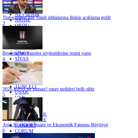
MUĞLA
MUŞ
NEVŞEHİR
Trabzonspor'dan Salah iddialarına ilişkin açıklama geldi
NİĞDE
3
ORDU
OSMANİYE
RİZE
SAKARYA
SAMSUN
SİNOP
Beşiktaş'tan transfer söylentilerine resmi yanıt
SİVAS
4
SİİRT
TEKİRDAĞ
TOKAT
TRABZON
TUNCELİ
2026 KPSS ne zaman? sınav tarihleri belli oldu
UŞAK
5
VAN
YALOVA
YOZGAT
ZONGULDAK
ÇANAKKALE
Aşırı Sıcakların İnsani ve Ekonomik Faturası Büyüyor
ÇANKIRI
6
ÇORUM
İSTANBUL