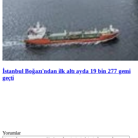
İstanbul Boğazı'ndan ilk altı ayda 19 bin 277 gemi
geçti
Yorumlar