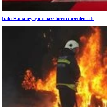
Irak: Hamaney için cenaze töreni düzenlenecek