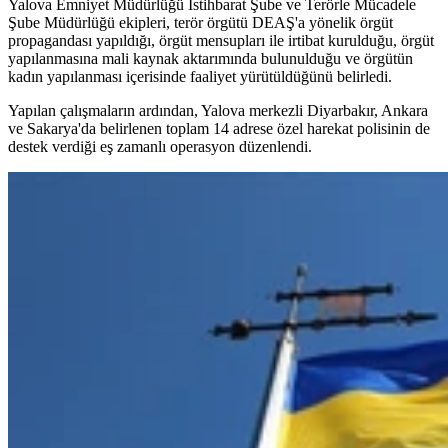
Yalova Emniyet Müdürlüğü İstihbarat Şube ve Terörle Mücadele
Şube Müdürlüğü ekipleri, terör örgütü DEAŞ'a yönelik örgüt
propagandası yapıldığı, örgüt mensupları ile irtibat kurulduğu, örgüt
yapılanmasına mali kaynak aktarımında bulunulduğu ve örgütün
kadın yapılanması içerisinde faaliyet yürütüldüğünü belirledi.
Yapılan çalışmaların ardından, Yalova merkezli Diyarbakır, Ankara
ve Sakarya'da belirlenen toplam 14 adrese özel harekat polisinin de
destek verdiği eş zamanlı operasyon düzenlendi.