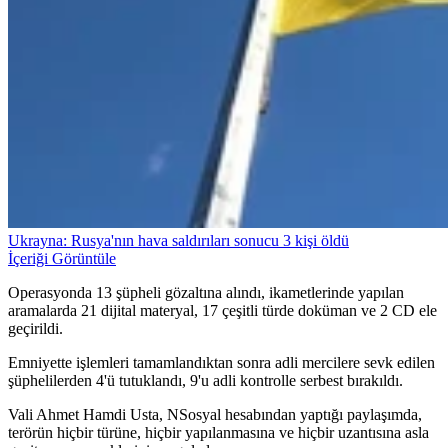
Ukrayna: Rusya'nın hava saldırıları sonucu 3 kişi öldü
İçeriği Görüntüle
Operasyonda 13 şüpheli gözaltına alındı, ikametlerinde yapılan
aramalarda 21 dijital materyal, 17 çeşitli türde doküman ve 2 CD ele
geçirildi.
Emniyette işlemleri tamamlandıktan sonra adli mercilere sevk edilen
şüphelilerden 4'ü tutuklandı, 9'u adli kontrolle serbest bırakıldı.
Vali Ahmet Hamdi Usta, NSosyal hesabından yaptığı paylaşımda,
terörün hiçbir türüne, hiçbir yapılanmasına ve hiçbir uzantısına asla