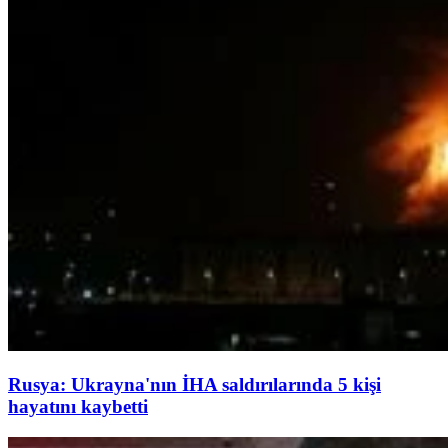
Rusya: Ukrayna'nın İHA saldırılarında 5 kişi
hayatını kaybetti