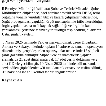
geçit vermeyeceklerini vurguladı.
İl Emniyet Müdürlüğü İstihbarat Şube ve Terörle Mücadele Şube
Müdürlükleri ekiplerince, özel harekat destekli olarak DEAŞ terör
örgütüne yönelik yürütülen titiz ve kararlı çalışmalar neticesinde,
örgüt propagandası yapıldığı, örgüt mensupları ile irtibat kurulduğu,
örgüt yapılanmasına mali kaynak sağlandığı ve örgütün kadın
yapılanması içerisinde faaliyet yürütüldüğü tespit edildiğini aktaran
Usta, şunları kaydetti:
'8 Nisan 2026 tarihinde Yalova merkezli olmak üzere Diyarbakır,
Ankara ve Sakarya illerinde toplam 14 adrese eş zamanlı operasyon
düzenlenmiş, gerçekleştirilen operasyonlar neticesinde 13 şüpheli
şahıs gözaltına alınmıştır. Şüphelilere ait ikametlerde yapılan
aramalarda 21 adet dijital materyal, 17 adet çeşitli doküman ve 2
adet CD ele geçirilmiştir. 10 Nisan 2026 tarihinde adli makamlara
sevk edilen şüphelilerden 4'ü tutuklanarak cezaevine teslim edilmiş,
9'u hakkında ise adli kontrol tedbiri uygulanmıştır.'
Kaynak:
AA