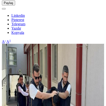
Paylaş
Linkedin
Pinterest
Telegram
Yazdır
Kopyala
-
+
A
A