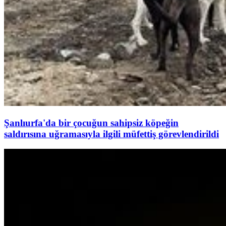
Şanlıurfa'da bir çocuğun sahipsiz köpeğin
saldırısına uğramasıyla ilgili müfettiş görevlendirildi