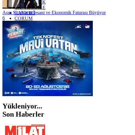
ZONGULDAK
ÇANAKKALE
Aşırı Sıcakların İnsani ve Ekonomik Faturası Büyüyor
ÇANKIRI
6
ÇORUM
İSTANBUL
İZMİR
ŞANLIURFA
ŞIRNAK
Yükleniyor...
Son Haberler