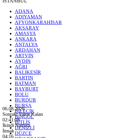
İSTANBUL
ADANA
ADIYAMAN
AFYONKARAHİSAR
AKSARAY
AMASYA
ANKARA
ANTALYA
ARDAHAN
ARTVİN
AYDIN
AĞRI
BALIKESİR
BARTIN
BATMAN
BAYBURT
BOLU
BURDUR
BURSA
06.08.2026
BİLECİK
Sonraki Vakte Kalan
BİNGÖL
02:41:06
BİTLİS
İkindi Namazı
DENİZLİ
İmsak
DÜZCE
04:16