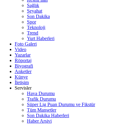
Sağlık
Seyahat
Son Dakika
Spor
Teknoloji
Trend
Yurt Haberleri
Foto Galeri
Video
Yazarlar
Röportaj
Biyografi
Anketler
Künye
İletişim
Servisler
Hava Durumu
Trafik Durumu
Süper Lig Puan Durumu ve Fikstür
Tüm Manşetler
Son Dakika Haberleri
Haber Arşivi