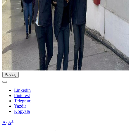
Paylaş
Linkedin
Pinterest
Telegram
Yazdır
Kopyala
-
+
A
A