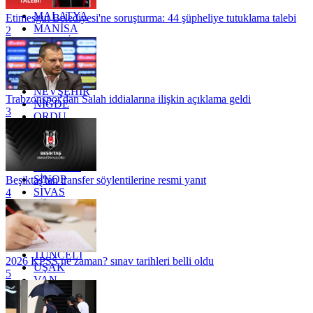
KİLİS
MALATYA
Etimesgut Belediyesi'ne soruşturma: 44 şüpheliye tutuklama talebi
MANİSA
2
MARDİN
MERSİN
MUĞLA
MUŞ
NEVŞEHİR
Trabzonspor'dan Salah iddialarına ilişkin açıklama geldi
NİĞDE
3
ORDU
OSMANİYE
RİZE
SAKARYA
SAMSUN
SİNOP
Beşiktaş'tan transfer söylentilerine resmi yanıt
SİVAS
4
SİİRT
TEKİRDAĞ
TOKAT
TRABZON
TUNCELİ
2026 KPSS ne zaman? sınav tarihleri belli oldu
UŞAK
5
VAN
YALOVA
YOZGAT