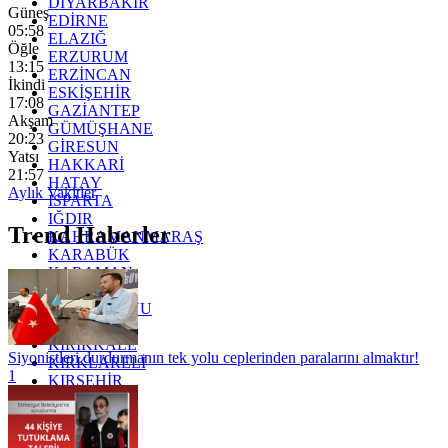
DİYARBAKIR
Güneş
EDİRNE
05:58
ELAZIĞ
Öğle
ERZURUM
13:15
ERZİNCAN
İkindi
ESKİŞEHİR
17:08
GAZİANTEP
Akşam
GÜMÜŞHANE
20:23
GİRESUN
Yatsı
HAKKARİ
21:57
HATAY
Aylık Vakitler
ISPARTA
IĞDIR
Trend Haberler
KAHRAMANMARAŞ
KARABÜK
KARAMAN
KARS
KASTAMONU
KAYSERİ
KIRIKKALE
Siyonistleri durdurmanın tek yolu ceplerinden paralarını almaktır!
KIRKLARELİ
1
KIRŞEHİR
KOCAELİ
KONYA
KÜTAHYA