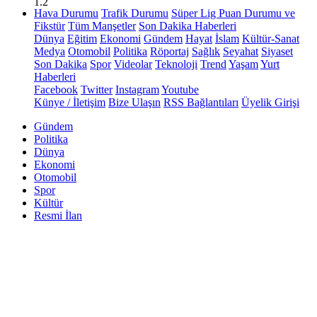
1.2
Hava Durumu
Trafik Durumu
Süper Lig Puan Durumu ve
Fikstür
Tüm Manşetler
Son Dakika Haberleri
Dünya
Eğitim
Ekonomi
Gündem
Hayat
İslam
Kültür-Sanat
Medya
Otomobil
Politika
Röportaj
Sağlık
Seyahat
Siyaset
Son Dakika
Spor
Videolar
Teknoloji
Trend
Yaşam
Yurt
Haberleri
Facebook
Twitter
Instagram
Youtube
Künye / İletişim
Bize Ulaşın
RSS Bağlantıları
Üyelik Girişi
Gündem
Politika
Dünya
Ekonomi
Otomobil
Spor
Kültür
Resmi İlan