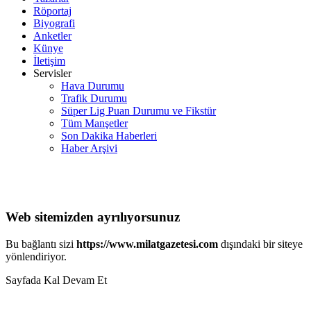
Röportaj
Biyografi
Anketler
Künye
İletişim
Servisler
Hava Durumu
Trafik Durumu
Süper Lig Puan Durumu ve Fikstür
Tüm Manşetler
Son Dakika Haberleri
Haber Arşivi
Web sitemizden ayrılıyorsunuz
Bu bağlantı sizi
https://www.milatgazetesi.com
dışındaki bir siteye
yönlendiriyor.
Sayfada Kal
Devam Et