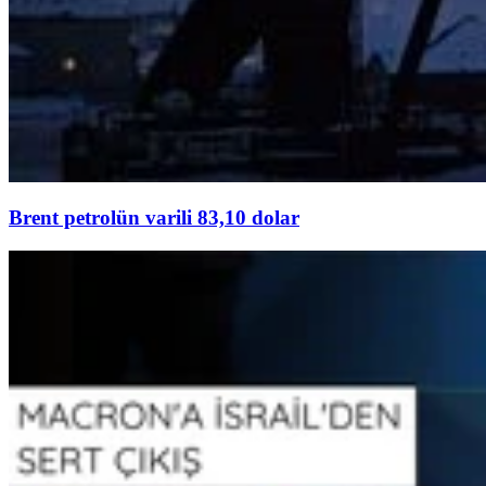
Brent petrolün varili 83,10 dolar