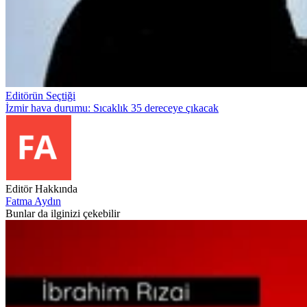
Editörün Seçtiği
İzmir hava durumu: Sıcaklık 35 dereceye çıkacak
Editör Hakkında
Fatma Aydın
Bunlar da ilginizi çekebilir