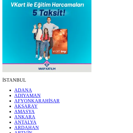
İSTANBUL
ADANA
ADIYAMAN
AFYONKARAHİSAR
AKSARAY
AMASYA
ANKARA
ANTALYA
ARDAHAN
ARTVİN