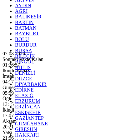
AYDIN
AĞRI
BALIKESİR
BARTIN
BATMAN
BAYBURT
BOLU
BURDUR
BURSA
07.08.2026
BİLECİK
Sonraki Vakte Kalan
BİNGÖL
01:26:55
BİTLİS
İkindi Namazı
DENİZLİ
İmsak
DÜZCE
04:17
DİYARBAKIR
Güneş
EDİRNE
05:59
ELAZIĞ
Öğle
ERZURUM
13:15
ERZİNCAN
İkindi
ESKİŞEHİR
17:07
GAZİANTEP
Akşam
GÜMÜŞHANE
20:21
GİRESUN
Yatsı
HAKKARİ
21:56