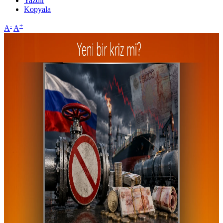
Yazdır
Kopyala
-
+
A
A