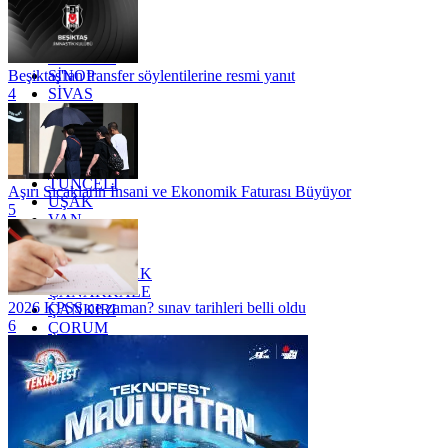
OSMANİYE
RİZE
SAKARYA
SAMSUN
SİNOP
Beşiktaş'tan transfer söylentilerine resmi yanıt
SİVAS
4
SİİRT
TEKİRDAĞ
TOKAT
TRABZON
TUNCELİ
Aşırı Sıcakların İnsani ve Ekonomik Faturası Büyüyor
UŞAK
5
VAN
YALOVA
YOZGAT
ZONGULDAK
ÇANAKKALE
2026 KPSS ne zaman? sınav tarihleri belli oldu
ÇANKIRI
6
ÇORUM
İSTANBUL
İZMİR
ŞANLIURFA
ŞIRNAK