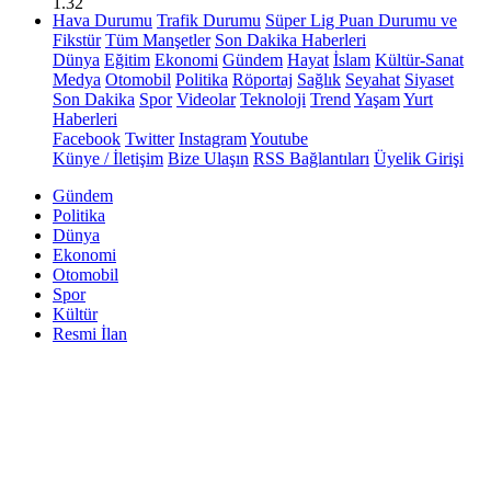
1.32
Hava Durumu
Trafik Durumu
Süper Lig Puan Durumu ve
Fikstür
Tüm Manşetler
Son Dakika Haberleri
Dünya
Eğitim
Ekonomi
Gündem
Hayat
İslam
Kültür-Sanat
Medya
Otomobil
Politika
Röportaj
Sağlık
Seyahat
Siyaset
Son Dakika
Spor
Videolar
Teknoloji
Trend
Yaşam
Yurt
Haberleri
Facebook
Twitter
Instagram
Youtube
Künye / İletişim
Bize Ulaşın
RSS Bağlantıları
Üyelik Girişi
Gündem
Politika
Dünya
Ekonomi
Otomobil
Spor
Kültür
Resmi İlan