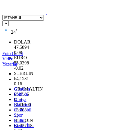
°
24
DOLAR
47,5894
0.08
Foto Galeri
EURO
Video
55,0398
Yazarlar
-0.02
STERLİN
64,1581
0.16
GRAM ALTIN
Gündem
6527.85
Politika
0.54
Dünya
BİST100
Ekonomi
13.703
Otomobil
11
Spor
BITCOIN
Kültür
64.927,78
Resmi İlan