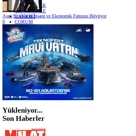
ZONGULDAK
ÇANAKKALE
Aşırı Sıcakların İnsani ve Ekonomik Faturası Büyüyor
ÇANKIRI
6
ÇORUM
İSTANBUL
İZMİR
ŞANLIURFA
ŞIRNAK
Yükleniyor...
Son Haberler