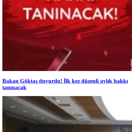
Bakan Göktaş duyurdu! İlk kez düzenli aylık hakkı
tanınacak