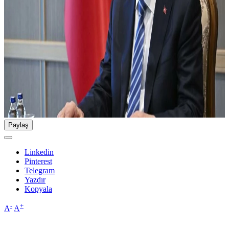
Paylaş
Linkedin
Pinterest
Telegram
Yazdır
Kopyala
-
+
A
A