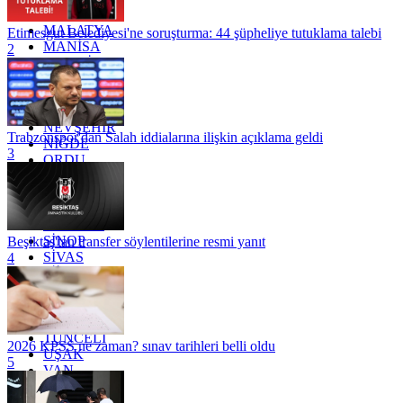
KİLİS
MALATYA
Etimesgut Belediyesi'ne soruşturma: 44 şüpheliye tutuklama talebi
MANİSA
2
MARDİN
MERSİN
MUĞLA
MUŞ
NEVŞEHİR
Trabzonspor'dan Salah iddialarına ilişkin açıklama geldi
NİĞDE
3
ORDU
OSMANİYE
RİZE
SAKARYA
SAMSUN
SİNOP
Beşiktaş'tan transfer söylentilerine resmi yanıt
SİVAS
4
SİİRT
TEKİRDAĞ
TOKAT
TRABZON
TUNCELİ
2026 KPSS ne zaman? sınav tarihleri belli oldu
UŞAK
5
VAN
YALOVA
YOZGAT