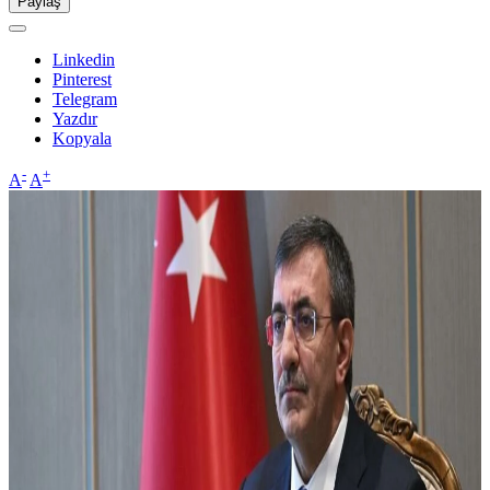
Paylaş
Linkedin
Pinterest
Telegram
Yazdır
Kopyala
-
+
A
A