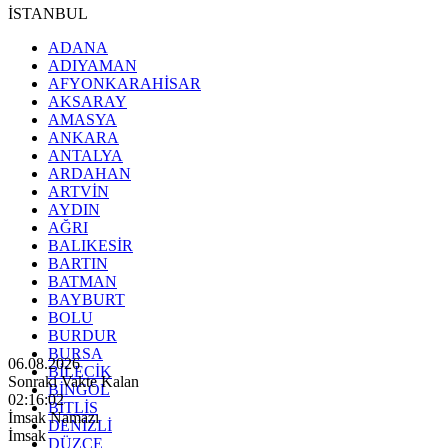
İSTANBUL
ADANA
ADIYAMAN
AFYONKARAHİSAR
AKSARAY
AMASYA
ANKARA
ANTALYA
ARDAHAN
ARTVİN
AYDIN
AĞRI
BALIKESİR
BARTIN
BATMAN
BAYBURT
BOLU
BURDUR
BURSA
06.08.2026
BİLECİK
Sonraki Vakte Kalan
BİNGÖL
02:16:00
BİTLİS
İmsak Namazı
DENİZLİ
İmsak
DÜZCE