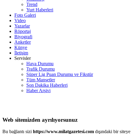
Trend
Yurt Haberleri
Foto Galeri
Video
Yazarlar
Röportaj
Biyografi
Anketler
Künye
İletişim
Servisler
Hava Durumu
Trafik Durumu
Süper Lig Puan Durumu ve Fikstür
Tüm Manşetler
Son Dakika Haberleri
Haber Arşivi
Web sitemizden ayrılıyorsunuz
Bu bağlantı sizi
https://www.milatgazetesi.com
dışındaki bir siteye