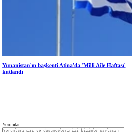
Yunanistan'ın başkenti Atina'da 'Milli Aile Haftası'
kutlandı
Yorumlar