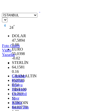
°
24
DOLAR
47,5894
0.08
Foto Galeri
EURO
Video
55,0398
Yazarlar
-0.02
STERLİN
64,1581
0.16
GRAM ALTIN
Gündem
6527.85
Politika
0.54
Dünya
BİST100
Ekonomi
13.703
Otomobil
11
Spor
BITCOIN
Kültür
64.927,78
Resmi İlan