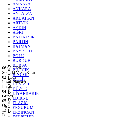
AMASYA
ANKARA
ANTALYA
ARDAHAN
ARTVİN
AYDIN
AĞRI
BALIKESİR
BARTIN
BATMAN
BAYBURT
BOLU
BURDUR
BURSA
06.08.2026
BİLECİK
Sonraki Vakte Kalan
BİNGÖL
02:11:07
BİTLİS
İmsak Namazı
DENİZLİ
İmsak
DÜZCE
04:16
DİYARBAKIR
Güneş
EDİRNE
05:58
ELAZIĞ
Öğle
ERZURUM
13:15
ERZİNCAN
İkindi
ESKİŞEHİR