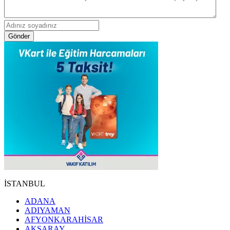
Gönder
İSTANBUL
ADANA
ADIYAMAN
AFYONKARAHİSAR
AKSARAY