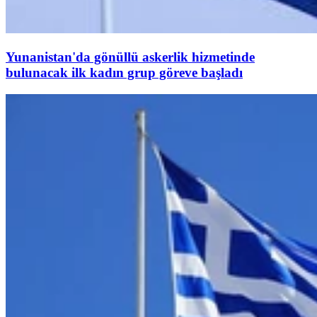
Yunanistan'da gönüllü askerlik hizmetinde
bulunacak ilk kadın grup göreve başladı