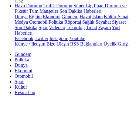
1.32
Hava Durumu
Trafik Durumu
Süper Lig Puan Durumu ve
Fikstür
Tüm Manşetler
Son Dakika Haberleri
Dünya
Eğitim
Ekonomi
Gündem
Hayat
İslam
Kültür-Sanat
Medya
Otomobil
Politika
Röportaj
Sağlık
Seyahat
Siyaset
Son Dakika
Spor
Videolar
Teknoloji
Trend
Yaşam
Yurt
Haberleri
Facebook
Twitter
Instagram
Youtube
Künye / İletişim
Bize Ulaşın
RSS Bağlantıları
Üyelik Girişi
Gündem
Politika
Dünya
Ekonomi
Otomobil
Spor
Kültür
Resmi İlan