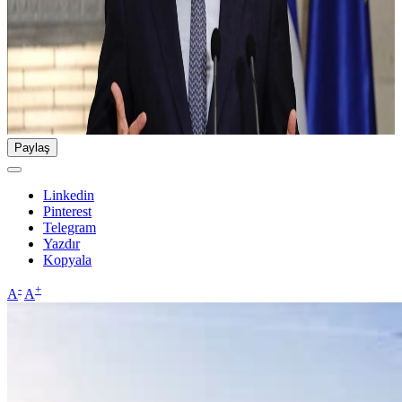
Paylaş
Linkedin
Pinterest
Telegram
Yazdır
Kopyala
-
+
A
A