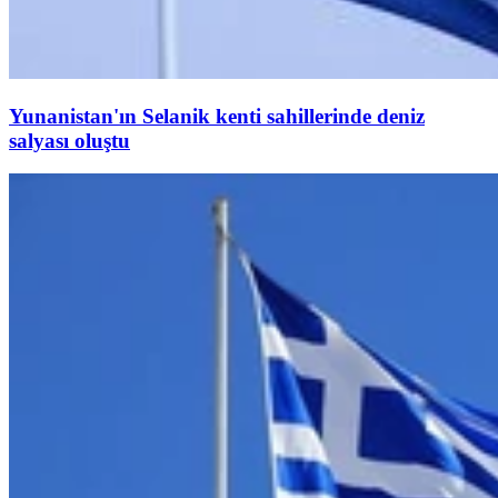
Yunanistan'ın Selanik kenti sahillerinde deniz
salyası oluştu