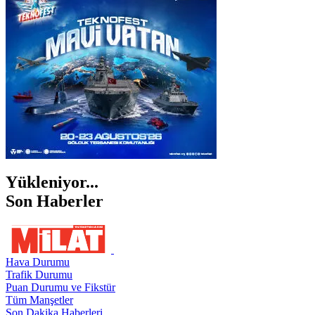
İZMİR
ŞANLIURFA
ŞIRNAK
Yükleniyor...
Son Haberler
Hava Durumu
Trafik Durumu
Puan Durumu ve Fikstür
Tüm Manşetler
Son Dakika Haberleri