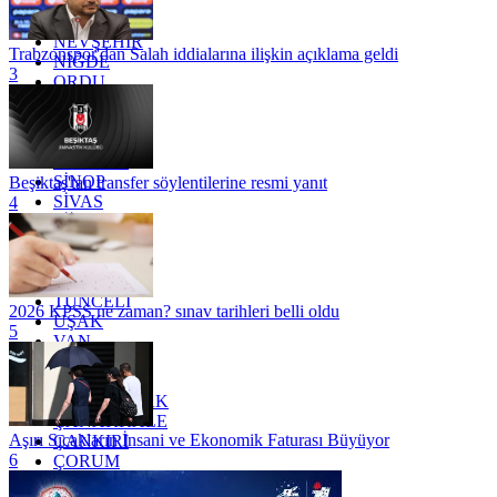
MUĞLA
MUŞ
NEVŞEHİR
Trabzonspor'dan Salah iddialarına ilişkin açıklama geldi
NİĞDE
3
ORDU
OSMANİYE
RİZE
SAKARYA
SAMSUN
SİNOP
Beşiktaş'tan transfer söylentilerine resmi yanıt
SİVAS
4
SİİRT
TEKİRDAĞ
TOKAT
TRABZON
TUNCELİ
2026 KPSS ne zaman? sınav tarihleri belli oldu
UŞAK
5
VAN
YALOVA
YOZGAT
ZONGULDAK
ÇANAKKALE
Aşırı Sıcakların İnsani ve Ekonomik Faturası Büyüyor
ÇANKIRI
6
ÇORUM
İSTANBUL