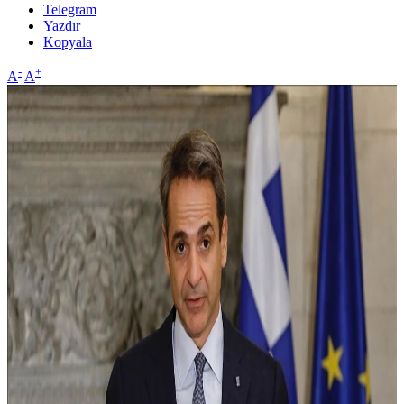
Telegram
Yazdır
Kopyala
-
+
A
A