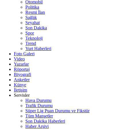
Otomobil
Politika
Resmi İlan
Sağlık
Seyahat
Son Dakika
Spor
Teknoloji
Trend
Yurt Haberleri
Foto Galeri
Video
Yazarlar
Röportaj
Biyografi
Anketler
Künye
İletişim
Servisler
Hava Durumu
Trafik Durumu
Süper Lig Puan Durumu ve Fikstür
Tüm Manşetler
Son Dakika Haberleri
Haber Arşivi