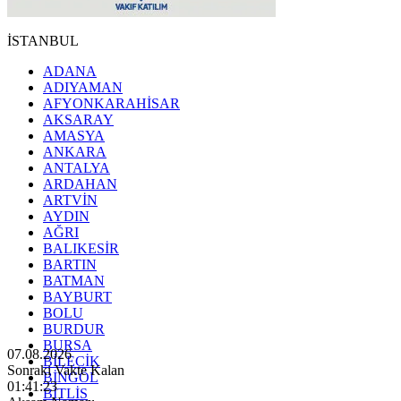
İSTANBUL
ADANA
ADIYAMAN
AFYONKARAHİSAR
AKSARAY
AMASYA
ANKARA
ANTALYA
ARDAHAN
ARTVİN
AYDIN
AĞRI
BALIKESİR
BARTIN
BATMAN
BAYBURT
BOLU
BURDUR
BURSA
07.08.2026
BİLECİK
Sonraki Vakte Kalan
BİNGÖL
01:41:21
BİTLİS