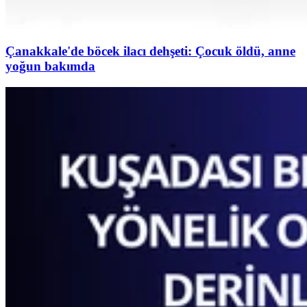
Çanakkale'de böcek ilacı dehşeti: Çocuk öldü, anne
yoğun bakımda