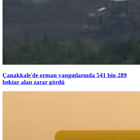
Çanakkale'de orman yangınlarında 541 bin 289
hektar alan zarar gördü