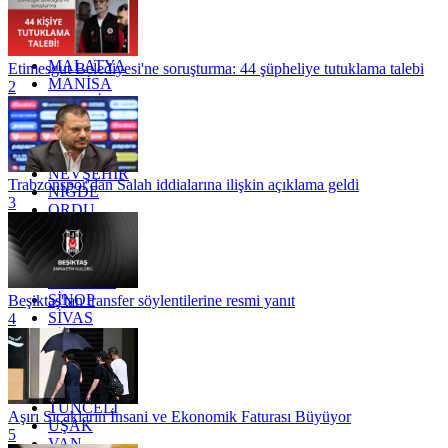
KONYA
KÜTAHYA
KİLİS
MALATYA
Etimesgut Belediyesi'ne soruşturma: 44 şüpheliye tutuklama talebi
MANİSA
2
MARDİN
MERSİN
MUĞLA
MUŞ
NEVŞEHİR
Trabzonspor'dan Salah iddialarına ilişkin açıklama geldi
NİĞDE
3
ORDU
OSMANİYE
RİZE
SAKARYA
SAMSUN
SİNOP
Beşiktaş'tan transfer söylentilerine resmi yanıt
SİVAS
4
SİİRT
TEKİRDAĞ
TOKAT
TRABZON
TUNCELİ
Aşırı Sıcakların İnsani ve Ekonomik Faturası Büyüyor
UŞAK
5
VAN