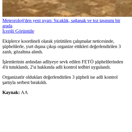
Meteoroloji'den yeni uyarı: Sıcaklık, sağanak ve toz taşınımı bir
arada
İçeriği Görüntüle
Ekiplerce koordineli olarak yürütülen çalışmalar neticesinde,
şüphelilerle, yurt dışına çıkışı organize ettikleri değerlendirilen 3
zanlı, gözaltına alındı.
İşlemlerinin ardından adliyeye sevk edilen FETÖ şüphelilerinden
4'ü tutuklandı, 2'si hakkında adli kontrol tedbiri uygulandı.
Organizatör oldukları değerlendirilen 3 şüpheli ise adli kontrol
şartıyla serbest bırakıldı.
Kaynak:
AA