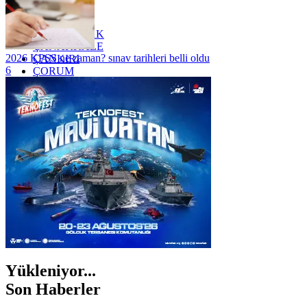
YALOVA
YOZGAT
ZONGULDAK
ÇANAKKALE
2026 KPSS ne zaman? sınav tarihleri belli oldu
ÇANKIRI
6
ÇORUM
İSTANBUL
İZMİR
ŞANLIURFA
ŞIRNAK
Yükleniyor...
Son Haberler