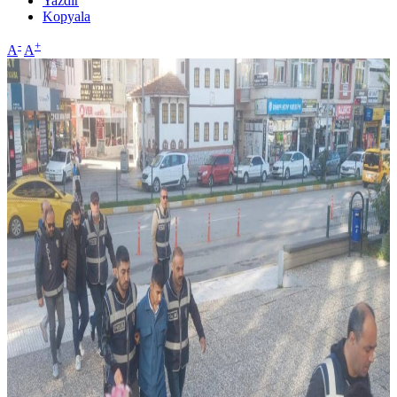
Yazdır
Kopyala
-
+
A
A