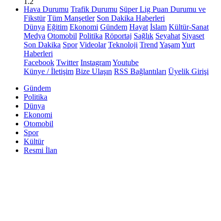
1.2
Hava Durumu
Trafik Durumu
Süper Lig Puan Durumu ve
Fikstür
Tüm Manşetler
Son Dakika Haberleri
Dünya
Eğitim
Ekonomi
Gündem
Hayat
İslam
Kültür-Sanat
Medya
Otomobil
Politika
Röportaj
Sağlık
Seyahat
Siyaset
Son Dakika
Spor
Videolar
Teknoloji
Trend
Yaşam
Yurt
Haberleri
Facebook
Twitter
Instagram
Youtube
Künye / İletişim
Bize Ulaşın
RSS Bağlantıları
Üyelik Girişi
Gündem
Politika
Dünya
Ekonomi
Otomobil
Spor
Kültür
Resmi İlan