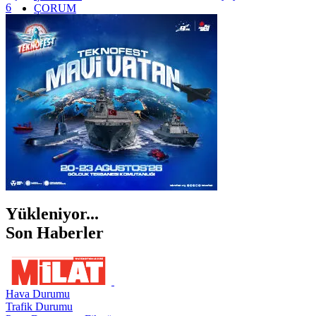
6
ÇORUM
İSTANBUL
İZMİR
ŞANLIURFA
ŞIRNAK
Yükleniyor...
Son Haberler
Hava Durumu
Trafik Durumu