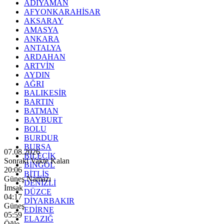
ADIYAMAN
AFYONKARAHİSAR
AKSARAY
AMASYA
ANKARA
ANTALYA
ARDAHAN
ARTVİN
AYDIN
AĞRI
BALIKESİR
BARTIN
BATMAN
BAYBURT
BOLU
BURDUR
BURSA
07.08.2026
BİLECİK
Sonraki Vakte Kalan
BİNGÖL
20:04
BİTLİS
Güneş Namazı
DENİZLİ
İmsak
DÜZCE
04:17
DİYARBAKIR
Güneş
EDİRNE
05:59
ELAZIĞ
Öğle