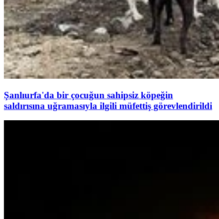
Şanlıurfa'da bir çocuğun sahipsiz köpeğin
saldırısına uğramasıyla ilgili müfettiş görevlendirildi