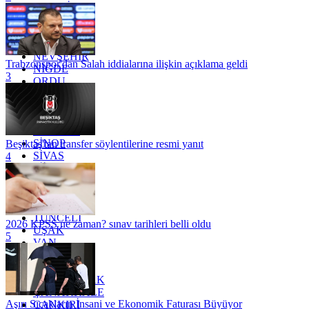
MARDİN
MERSİN
MUĞLA
MUŞ
NEVŞEHİR
Trabzonspor'dan Salah iddialarına ilişkin açıklama geldi
NİĞDE
3
ORDU
OSMANİYE
RİZE
SAKARYA
SAMSUN
SİNOP
Beşiktaş'tan transfer söylentilerine resmi yanıt
SİVAS
4
SİİRT
TEKİRDAĞ
TOKAT
TRABZON
TUNCELİ
2026 KPSS ne zaman? sınav tarihleri belli oldu
UŞAK
5
VAN
YALOVA
YOZGAT
ZONGULDAK
ÇANAKKALE
Aşırı Sıcakların İnsani ve Ekonomik Faturası Büyüyor
ÇANKIRI