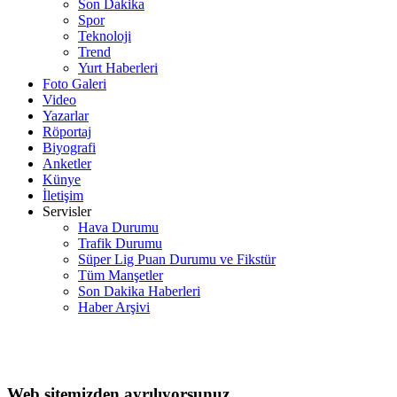
Son Dakika
Spor
Teknoloji
Trend
Yurt Haberleri
Foto Galeri
Video
Yazarlar
Röportaj
Biyografi
Anketler
Künye
İletişim
Servisler
Hava Durumu
Trafik Durumu
Süper Lig Puan Durumu ve Fikstür
Tüm Manşetler
Son Dakika Haberleri
Haber Arşivi
Web sitemizden ayrılıyorsunuz