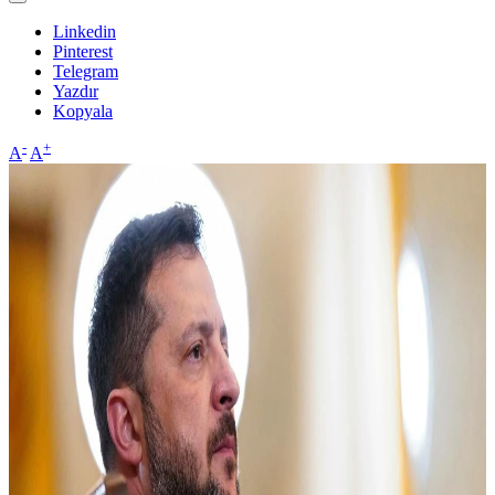
Linkedin
Pinterest
Telegram
Yazdır
Kopyala
-
+
A
A