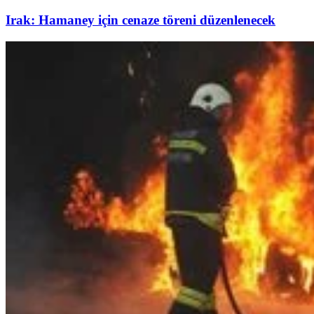
Irak: Hamaney için cenaze töreni düzenlenecek