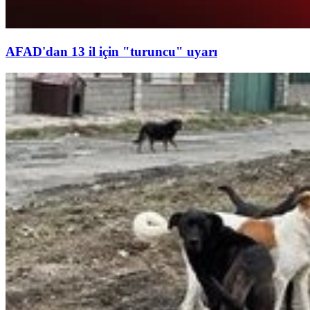
AFAD'dan 13 il için "turuncu" uyarı