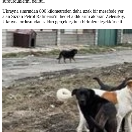
sürdürdüklerini belirtti.
Ukrayna sınırından 800 kilometreden daha uzak bir mesafede yer
alan Sızran Petrol Rafinerisi'ni hedef aldıklarını aktaran Zelenskiy,
Ukrayna ordusundan saldırı gerçekleştiren birimlere teşekkür etti.