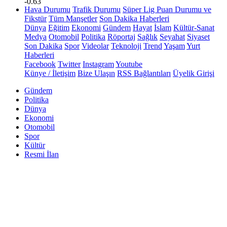
-0.63
Hava Durumu
Trafik Durumu
Süper Lig Puan Durumu ve
Fikstür
Tüm Manşetler
Son Dakika Haberleri
Dünya
Eğitim
Ekonomi
Gündem
Hayat
İslam
Kültür-Sanat
Medya
Otomobil
Politika
Röportaj
Sağlık
Seyahat
Siyaset
Son Dakika
Spor
Videolar
Teknoloji
Trend
Yaşam
Yurt
Haberleri
Facebook
Twitter
Instagram
Youtube
Künye / İletişim
Bize Ulaşın
RSS Bağlantıları
Üyelik Girişi
Gündem
Politika
Dünya
Ekonomi
Otomobil
Spor
Kültür
Resmi İlan