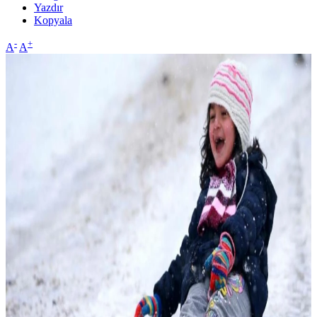
Yazdır
Kopyala
-
+
A
A