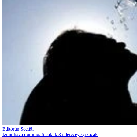
Editörün Seçtiği
İzmir hava durumu: Sıcaklık 35 dereceye çıkacak