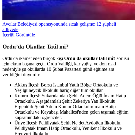
Avcılar Belediyesi operasyonunda sıcak gelişme: 12 şüpheli
adliyede
İçeriği Görüntüle
Ordu’da Okullar Tatil mi?
Ordu'da ikamet eden birçok kişi
Ordu'da okullar tatil mi?
sorusu
için ekran başına geçti. Ordu Valiliği, kar yağışı ve don riski
nedeniyle şu okullarda 10 Şubat Pazartesi günü eğitime ara
verildiğini duyurdu:
Akkuş İlçesi: Borsa İstanbul Yatılı Bölge Ortaokulu ve
Yeşilgüneycik İlkokulu hariç diğer tüm okullar.
Kumru İlçesi: Yukarıdamlalı Şehit Adem Öğlü İmam Hatip
Ortaokulu, Aşağıdamlalı Şehit Zekeriya Yatı İlkokulu,
Ergentürk Şehit Adem Kamur Ortaokulu/İmam Hatip
Ortaokulu ve Kayabaşı Mahallesi'nden gelen taşımalı eğitim
kapsamındaki öğrenciler.
Ünye İlçesi: Pelitliyatak Şehit Nejdet Aydoğdu İlkokulu,
Pelitliyatak İmam Hatip Ortaokulu, Yenikent İlkokulu ve
Erenyurt İlkokulu.