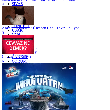
SİVAS
4
SİİRT
TEKİRDAĞ
TOKAT
TRABZON
TUNCELİ
Ankara Kedileri 27 Ülkeden Canlı Takip Ediliyor
UŞAK
5
VAN
YALOVA
YOZGAT
ZONGULDAK
ÇANAKKALE
Cevvaz ne demek?
ÇANKIRI
6
ÇORUM
İSTANBUL
İZMİR
ŞANLIURFA
ŞIRNAK