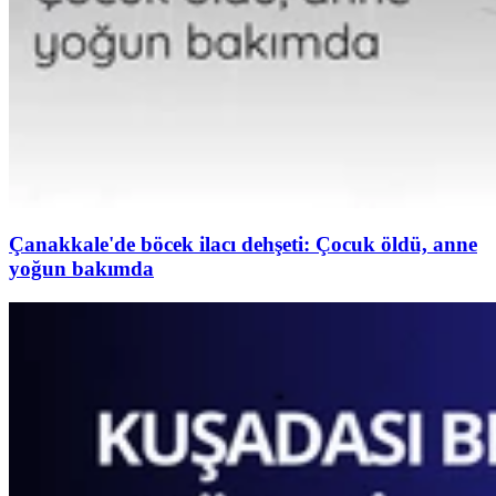
Çanakkale'de böcek ilacı dehşeti: Çocuk öldü, anne
yoğun bakımda