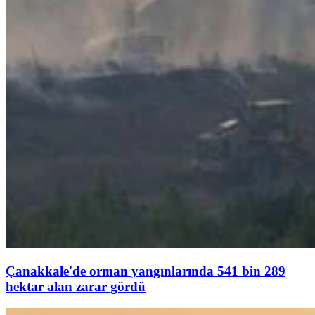
Çanakkale'de orman yangınlarında 541 bin 289
hektar alan zarar gördü