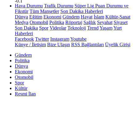
-0.1
Hava Durumu
Trafik Durumu
Süper Lig Puan Durumu ve
Fikstür
Tüm Manşetler
Son Dakika Haberleri
Dünya
Eğitim
Ekonomi
Gündem
Hayat
İslam
Kültür-Sanat
Medya
Otomobil
Politika
Röportaj
Sağlık
Seyahat
Siyaset
Son Dakika
Spor
Videolar
Teknoloji
Trend
Yaşam
Yurt
Haberleri
Facebook
Twitter
Instagram
Youtube
Künye / İletişim
Bize Ulaşın
RSS Bağlantıları
Üyelik Girişi
Gündem
Politika
Dünya
Ekonomi
Otomobil
Spor
Kültür
Resmi İlan