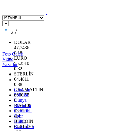
°
25
DOLAR
47,7436
0.18
Foto Galeri
EURO
Video
55,2510
Yazarlar
0.32
STERLİN
64,4811
0.38
GRAM ALTIN
Gündem
6660.55
Politika
0
Dünya
BİST100
Ekonomi
13.779
Otomobil
-14
Spor
BITCOIN
Kültür
64.815,30
Resmi İlan