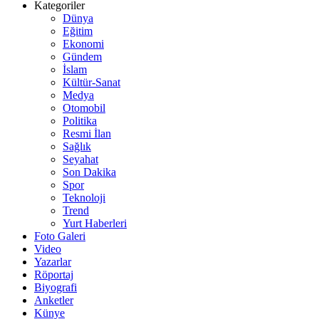
Kategoriler
Dünya
Eğitim
Ekonomi
Gündem
İslam
Kültür-Sanat
Medya
Otomobil
Politika
Resmi İlan
Sağlık
Seyahat
Son Dakika
Spor
Teknoloji
Trend
Yurt Haberleri
Foto Galeri
Video
Yazarlar
Röportaj
Biyografi
Anketler
Künye