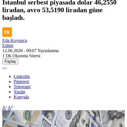
İstanbul serbest piyasada dolar 46,2550
liradan, avro 53,5190 liradan güne
başladı.
Eda Koyuncu
Editör
12.06.2026 - 09:07
Yayınlanma
1 Dk
Okunma Süresi
Paylaş
Linkedin
Pinterest
Telegram
Yazdır
Kopyala
-
+
A
A