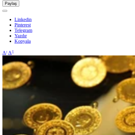
Paylaş
Linkedin
Pinterest
Telegram
Yazdır
Kopyala
-
+
A
A