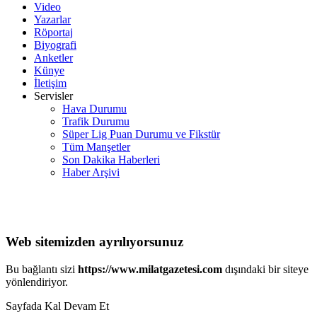
Video
Yazarlar
Röportaj
Biyografi
Anketler
Künye
İletişim
Servisler
Hava Durumu
Trafik Durumu
Süper Lig Puan Durumu ve Fikstür
Tüm Manşetler
Son Dakika Haberleri
Haber Arşivi
Web sitemizden ayrılıyorsunuz
Bu bağlantı sizi
https://www.milatgazetesi.com
dışındaki bir siteye
yönlendiriyor.
Sayfada Kal
Devam Et