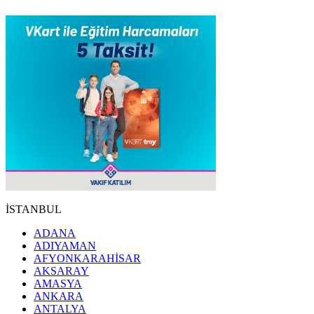
İSTANBUL
ADANA
ADIYAMAN
AFYONKARAHİSAR
AKSARAY
AMASYA
ANKARA
ANTALYA