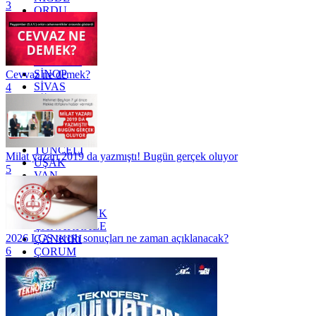
3
ORDU
OSMANİYE
RİZE
SAKARYA
SAMSUN
SİNOP
Cevvaz ne demek?
SİVAS
4
SİİRT
TEKİRDAĞ
TOKAT
TRABZON
TUNCELİ
Milat yazarı 2019 da yazmıştı! Bugün gerçek oluyor
UŞAK
5
VAN
YALOVA
YOZGAT
ZONGULDAK
ÇANAKKALE
2026 LGS tercih sonuçları ne zaman açıklanacak?
ÇANKIRI
6
ÇORUM
İSTANBUL
İZMİR
ŞANLIURFA
ŞIRNAK