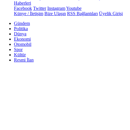
Haberleri
Facebook
Twitter
Instagram
Youtube
Künye / İletişim
Bize Ulaşın
RSS Bağlantıları
Üyelik Girişi
Gündem
Politika
Dünya
Ekonomi
Otomobil
Spor
Kültür
Resmi İlan