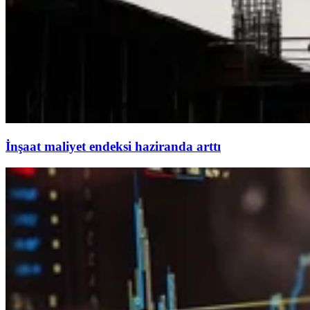
İnşaat maliyet endeksi haziranda arttı