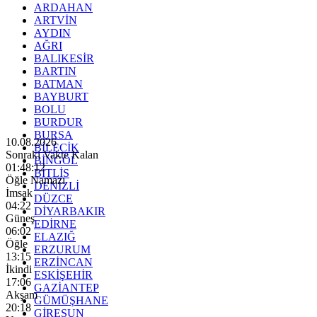
ARDAHAN
ARTVİN
AYDIN
AĞRI
BALIKESİR
BARTIN
BATMAN
BAYBURT
BOLU
BURDUR
BURSA
10.08.2026
BİLECİK
Sonraki Vakte Kalan
BİNGÖL
01:48:10
BİTLİS
Öğle Namazı
DENİZLİ
İmsak
DÜZCE
04:22
DİYARBAKIR
Güneş
EDİRNE
06:02
ELAZIĞ
Öğle
ERZURUM
13:15
ERZİNCAN
İkindi
ESKİŞEHİR
17:06
GAZİANTEP
Akşam
GÜMÜŞHANE
20:18
GİRESUN