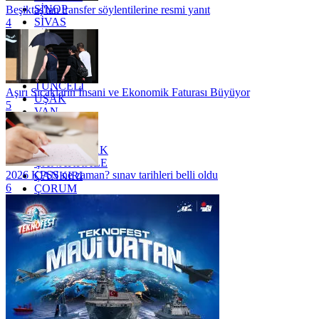
SİNOP
Beşiktaş'tan transfer söylentilerine resmi yanıt
SİVAS
4
SİİRT
TEKİRDAĞ
TOKAT
TRABZON
TUNCELİ
Aşırı Sıcakların İnsani ve Ekonomik Faturası Büyüyor
UŞAK
5
VAN
YALOVA
YOZGAT
ZONGULDAK
ÇANAKKALE
2026 KPSS ne zaman? sınav tarihleri belli oldu
ÇANKIRI
6
ÇORUM
İSTANBUL
İZMİR
ŞANLIURFA
ŞIRNAK