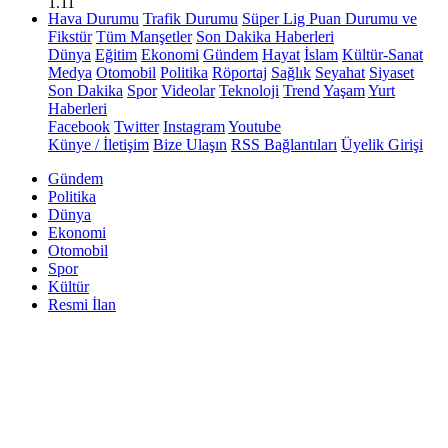
1.11
Hava Durumu
Trafik Durumu
Süper Lig Puan Durumu ve
Fikstür
Tüm Manşetler
Son Dakika Haberleri
Dünya
Eğitim
Ekonomi
Gündem
Hayat
İslam
Kültür-Sanat
Medya
Otomobil
Politika
Röportaj
Sağlık
Seyahat
Siyaset
Son Dakika
Spor
Videolar
Teknoloji
Trend
Yaşam
Yurt
Haberleri
Facebook
Twitter
Instagram
Youtube
Künye / İletişim
Bize Ulaşın
RSS Bağlantıları
Üyelik Girişi
Gündem
Politika
Dünya
Ekonomi
Otomobil
Spor
Kültür
Resmi İlan