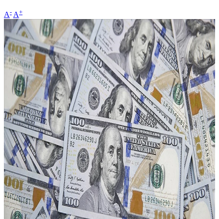
-
+
A
A