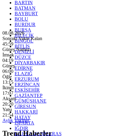
BARTIN
BATMAN
BAYBURT
BOLU
BURDUR
BURSA
08.08.2026
BİLECİK
Sonraki Vakte Kalan
BİNGÖL
45:57
BİTLİS
Güneş Namazı
DENİZLİ
İmsak
DÜZCE
04:19
DİYARBAKIR
Güneş
EDİRNE
06:00
ELAZIĞ
Öğle
ERZURUM
13:15
ERZİNCAN
İkindi
ESKİŞEHİR
17:07
GAZİANTEP
Akşam
GÜMÜŞHANE
20:20
GİRESUN
Yatsı
HAKKARİ
21:54
HATAY
Aylık Vakitler
ISPARTA
IĞDIR
Trend Haberler
KAHRAMANMARAŞ