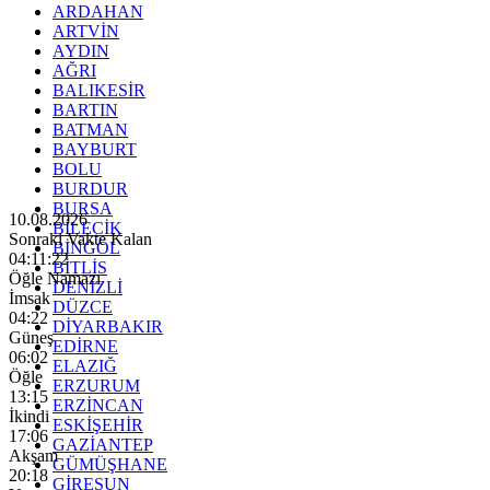
ARDAHAN
ARTVİN
AYDIN
AĞRI
BALIKESİR
BARTIN
BATMAN
BAYBURT
BOLU
BURDUR
BURSA
10.08.2026
BİLECİK
Sonraki Vakte Kalan
BİNGÖL
04:11:20
BİTLİS
Öğle Namazı
DENİZLİ
İmsak
DÜZCE
04:22
DİYARBAKIR
Güneş
EDİRNE
06:02
ELAZIĞ
Öğle
ERZURUM
13:15
ERZİNCAN
İkindi
ESKİŞEHİR
17:06
GAZİANTEP
Akşam
GÜMÜŞHANE
20:18
GİRESUN