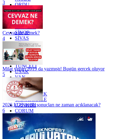
3
ORDU
OSMANİYE
RİZE
SAKARYA
SAMSUN
SİNOP
Cevvaz ne demek?
SİVAS
4
SİİRT
TEKİRDAĞ
TOKAT
TRABZON
TUNCELİ
Milat yazarı 2019 da yazmıştı! Bugün gerçek oluyor
UŞAK
5
VAN
YALOVA
YOZGAT
ZONGULDAK
ÇANAKKALE
2026 LGS tercih sonuçları ne zaman açıklanacak?
ÇANKIRI
6
ÇORUM
İSTANBUL
İZMİR
ŞANLIURFA
ŞIRNAK