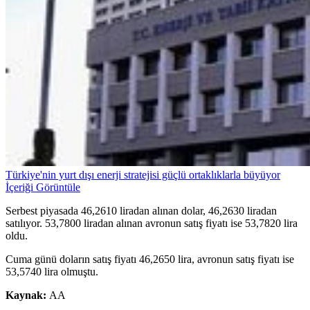
Türkiye'nin yurt dışı enerji stratejisi güçlü ortaklıklarla büyüyor
İçeriği Görüntüle
Serbest piyasada 46,2610 liradan alınan dolar, 46,2630 liradan
satılıyor. 53,7800 liradan alınan avronun satış fiyatı ise 53,7820 lira
oldu.
Cuma günü doların satış fiyatı 46,2650 lira, avronun satış fiyatı ise
53,5740 lira olmuştu.
Kaynak:
AA