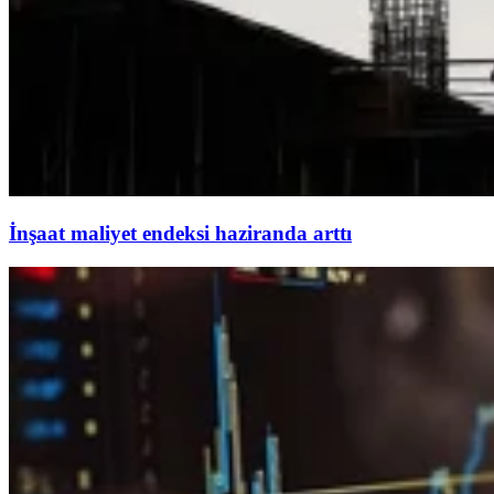
İnşaat maliyet endeksi haziranda arttı