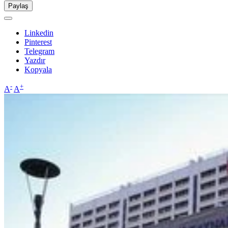
Paylaş
Linkedin
Pinterest
Telegram
Yazdır
Kopyala
-
+
A
A