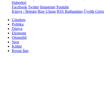
Haberleri
Facebook
Twitter
Instagram
Youtube
Künye / İletişim
Bize Ulaşın
RSS Bağlantıları
Üyelik Girişi
Gündem
Politika
Dünya
Ekonomi
Otomobil
Spor
Kültür
Resmi İlan