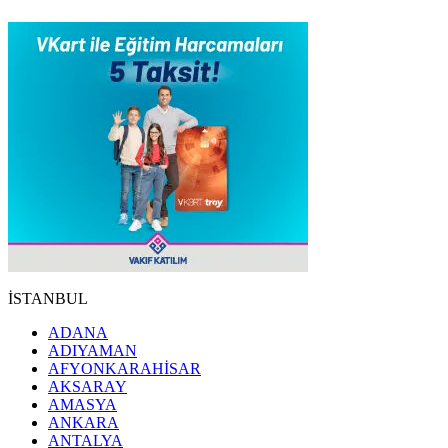
İSTANBUL
ADANA
ADIYAMAN
AFYONKARAHİSAR
AKSARAY
AMASYA
ANKARA
ANTALYA