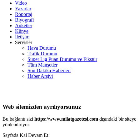
Video
Yazarlar
Röportaj
Biyografi
Anketler
Künye
İletişim
Servisler
Hava Durumu
Trafik Durumu
Süper Lig Puan Durumu ve Fikstür
Tüm Manşetler
Son Dakika Haberleri
Haber Arşivi
Web sitemizden ayrılıyorsunuz
Bu bağlantı sizi
https://www.milatgazetesi.com
dışındaki bir siteye
yönlendiriyor.
Sayfada Kal
Devam Et