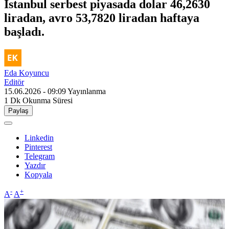
İstanbul serbest piyasada dolar 46,2630
liradan, avro 53,7820 liradan haftaya
başladı.
Eda Koyuncu
Editör
15.06.2026 - 09:09
Yayınlanma
1 Dk
Okunma Süresi
Paylaş
Linkedin
Pinterest
Telegram
Yazdır
Kopyala
-
+
A
A