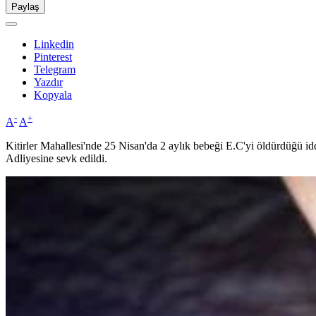
Paylaş
Linkedin
Pinterest
Telegram
Yazdır
Kopyala
-
+
A
A
Kitirler Mahallesi'nde 25 Nisan'da 2 aylık bebeği E.C'yi öldürdüğü id
Adliyesine sevk edildi.