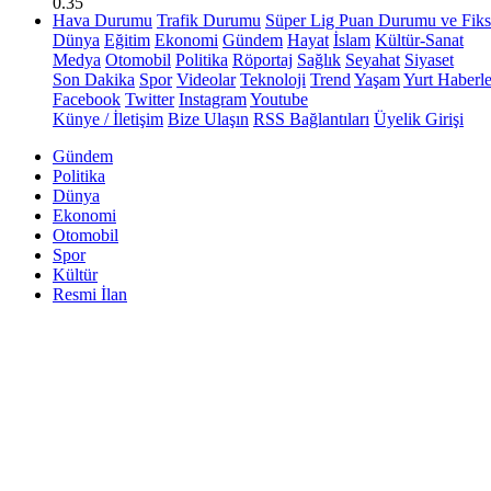
0.35
Hava Durumu
Trafik Durumu
Süper Lig Puan Durumu ve Fiks
Dünya
Eğitim
Ekonomi
Gündem
Hayat
İslam
Kültür-Sanat
Medya
Otomobil
Politika
Röportaj
Sağlık
Seyahat
Siyaset
Son Dakika
Spor
Videolar
Teknoloji
Trend
Yaşam
Yurt Haberle
Facebook
Twitter
Instagram
Youtube
Künye / İletişim
Bize Ulaşın
RSS Bağlantıları
Üyelik Girişi
Gündem
Politika
Dünya
Ekonomi
Otomobil
Spor
Kültür
Resmi İlan