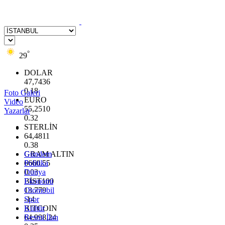
°
29
DOLAR
47,7436
0.18
Foto Galeri
EURO
Video
55,2510
Yazarlar
0.32
STERLİN
64,4811
0.38
GRAM ALTIN
Gündem
6660.55
Politika
0.03
Dünya
BİST100
Ekonomi
13.779
Otomobil
-14
Spor
BITCOIN
Kültür
64.998,24
Resmi İlan