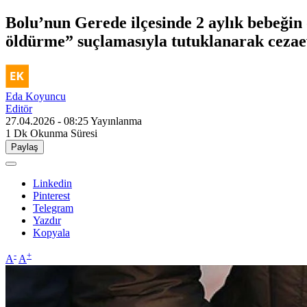
Bolu’nun Gerede ilçesinde 2 aylık bebeğin 
öldürme” suçlamasıyla tutuklanarak cezaev
Eda Koyuncu
Editör
27.04.2026 - 08:25
Yayınlanma
1 Dk
Okunma Süresi
Paylaş
Linkedin
Pinterest
Telegram
Yazdır
Kopyala
-
+
A
A