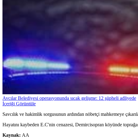
Avcılar Belediyesi operasyonunda sıcak gelişme: 12 şüpheli adliyede
İçeriği Görüntüle
Savcılık ve hakimlik sorgusunun ardından nöbetçi mahkemeye çıkarıla
Hayatını kaybeden E.C'nin cenazesi, Demircisopran köyünde toprağa v
Kaynak:
AA