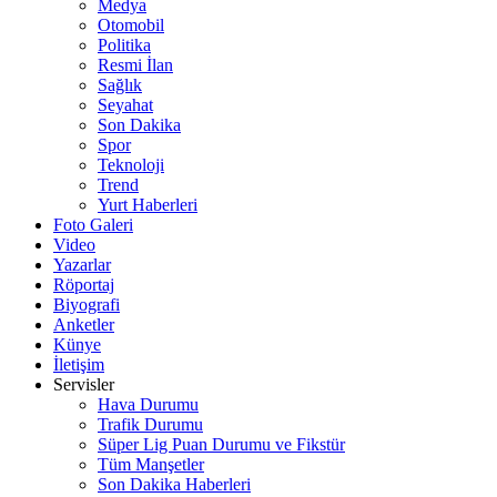
Medya
Otomobil
Politika
Resmi İlan
Sağlık
Seyahat
Son Dakika
Spor
Teknoloji
Trend
Yurt Haberleri
Foto Galeri
Video
Yazarlar
Röportaj
Biyografi
Anketler
Künye
İletişim
Servisler
Hava Durumu
Trafik Durumu
Süper Lig Puan Durumu ve Fikstür
Tüm Manşetler
Son Dakika Haberleri