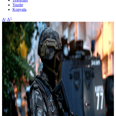
Telegram
Yazdır
Kopyala
-
+
A
A