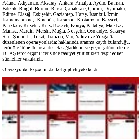
Adana, Adıyaman, Aksaray, Ankara, Antalya, Aydın, Batman,
Bilecik, Bingöl, Burdur, Bursa, Çanakkale, Çorum, Diyarbakır,
Edirne, Elazığ, Eskişehir, Gaziantep, Hatay, İstanbul, İzmir,
Kahramanmaraş, Karabük, Karaman, Kastamonu, Kayseri,
Kırıkkale, Kırşehir, Kilis, Kocaeli, Konya, Kütahya, Malatya,
Manisa, Mardin, Mersin, Muğla, Nevşehir, Osmaniye, Sakarya,
Siirt, Şanlıurfa, Tokat, Trabzon, Van, Yalova ve Yozgat’ta
düzenlenen operasyonlarda; haklarında aranma kaydı bulunduğu,
terör örgütüne finansal destek sağladıkları ve geçmiş dönemlerde
DEAŞ terör örgütü içerisinde faaliyet yürüttükleri tespit edilen
şüpheliler yakalandı.
Operasyonlar kapsamında 324 şüpheli yakalandı.