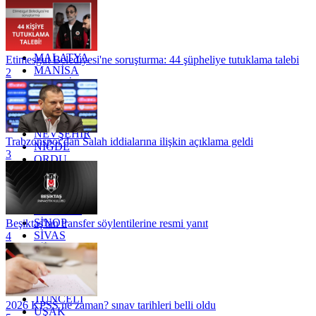
KOCAELİ
KONYA
KÜTAHYA
KİLİS
MALATYA
Etimesgut Belediyesi'ne soruşturma: 44 şüpheliye tutuklama talebi
MANİSA
2
MARDİN
MERSİN
MUĞLA
MUŞ
NEVŞEHİR
Trabzonspor'dan Salah iddialarına ilişkin açıklama geldi
NİĞDE
3
ORDU
OSMANİYE
RİZE
SAKARYA
SAMSUN
SİNOP
Beşiktaş'tan transfer söylentilerine resmi yanıt
SİVAS
4
SİİRT
TEKİRDAĞ
TOKAT
TRABZON
TUNCELİ
2026 KPSS ne zaman? sınav tarihleri belli oldu
UŞAK