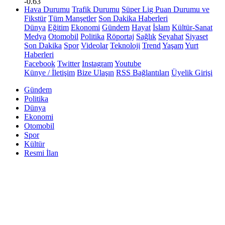
-0.63
Hava Durumu
Trafik Durumu
Süper Lig Puan Durumu ve
Fikstür
Tüm Manşetler
Son Dakika Haberleri
Dünya
Eğitim
Ekonomi
Gündem
Hayat
İslam
Kültür-Sanat
Medya
Otomobil
Politika
Röportaj
Sağlık
Seyahat
Siyaset
Son Dakika
Spor
Videolar
Teknoloji
Trend
Yaşam
Yurt
Haberleri
Facebook
Twitter
Instagram
Youtube
Künye / İletişim
Bize Ulaşın
RSS Bağlantıları
Üyelik Girişi
Gündem
Politika
Dünya
Ekonomi
Otomobil
Spor
Kültür
Resmi İlan