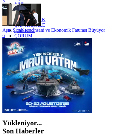
5
VAN
YALOVA
YOZGAT
ZONGULDAK
ÇANAKKALE
Aşırı Sıcakların İnsani ve Ekonomik Faturası Büyüyor
ÇANKIRI
6
ÇORUM
İSTANBUL
İZMİR
ŞANLIURFA
ŞIRNAK
Yükleniyor...
Son Haberler