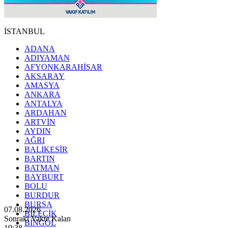
İSTANBUL
ADANA
ADIYAMAN
AFYONKARAHİSAR
AKSARAY
AMASYA
ANKARA
ANTALYA
ARDAHAN
ARTVİN
AYDIN
AĞRI
BALIKESİR
BARTIN
BATMAN
BAYBURT
BOLU
BURDUR
BURSA
07.08.2026
BİLECİK
Sonraki Vakte Kalan
BİNGÖL
19:36