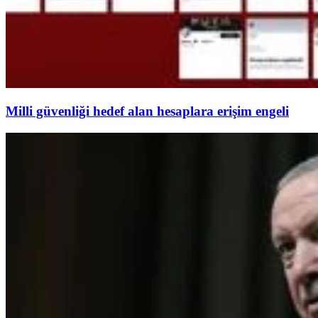
Milli güvenliği hedef alan hesaplara erişim engeli