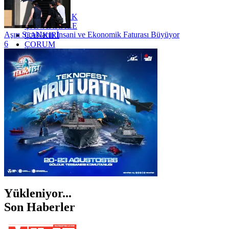
YOZGAT
ZONGULDAK
ÇANAKKALE
Aşırı Sıcakların İnsani ve Ekonomik Faturası Büyüyor
ÇANKIRI
6
ÇORUM
İSTANBUL
İZMİR
ŞANLIURFA
ŞIRNAK
Yükleniyor...
Son Haberler