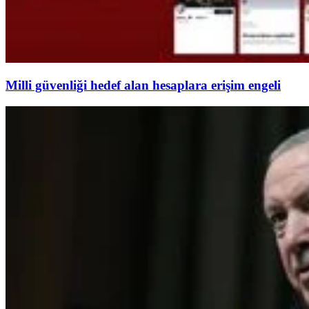
Milli güvenliği hedef alan hesaplara erişim engeli