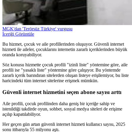
MGK'dan 'Terörsüz Türkiye' vurgusu
İçeriği Görüntüle
Bu hizmet, çocuk ve aile profillerinden oluşuyor. Güvenli internet
hizmeti ile aileler, çocuklarını internetin zararlı içeriklerinden büyük
oranda koruyabiliyor.
Söz konusu hizmette çocuk profili "izinli liste" yöntemine göre, aile
profili ise "yasaklı liste" yöntemine göre çalışıyor. Bu yöntemde
zararlı içerik barındıran sitelerden oluşan listeye erişilemiyor, bu liste
haricindeki tüm internet sitelerine erişmek mümkün.
Güvenli internet hizmetini seçen abone sayısı arttı
Aile profili, çocuk profilinden daha geniş bir içeriğe sahip ve
istenildiği takdirde oyun, sohbet, sosyal medya siteleri de erişime
açılıp kapatılabiliyor.
Her geçen gün artan güvenli internet hizmeti kullanıcı sayısı, 2025
sonu itibarıyla 55 milyonu aştı.