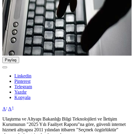
Paylaş
Linkedin
Pinterest
Telegram
Yazdır
Kopyala
-
+
A
A
Ulaştırma ve Altyapı Bakanlığı Bilgi Teknolojileri ve İletişim
Kurumunun "2025 Yılı Faaliyet Raporu"na göre, güvenli internet
hizmeti altyapısı 2011 yılından itibaren "Seçmek özgürlüktür"