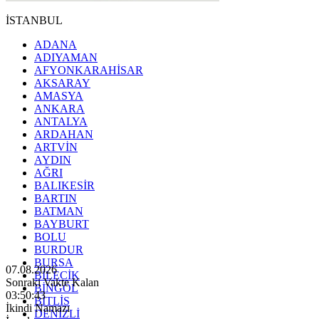
İSTANBUL
ADANA
ADIYAMAN
AFYONKARAHİSAR
AKSARAY
AMASYA
ANKARA
ANTALYA
ARDAHAN
ARTVİN
AYDIN
AĞRI
BALIKESİR
BARTIN
BATMAN
BAYBURT
BOLU
BURDUR
BURSA
07.08.2026
BİLECİK
Sonraki Vakte Kalan
BİNGÖL
03:50:41
BİTLİS
İkindi Namazı
DENİZLİ