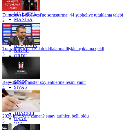
KÜTAHYA
KİLİS
MALATYA
Etimesgut Belediyesi'ne soruşturma: 44 şüpheliye tutuklama talebi
MANİSA
2
MARDİN
MERSİN
MUĞLA
MUŞ
NEVŞEHİR
Trabzonspor'dan Salah iddialarına ilişkin açıklama geldi
NİĞDE
3
ORDU
OSMANİYE
RİZE
SAKARYA
SAMSUN
SİNOP
Beşiktaş'tan transfer söylentilerine resmi yanıt
SİVAS
4
SİİRT
TEKİRDAĞ
TOKAT
TRABZON
TUNCELİ
2026 KPSS ne zaman? sınav tarihleri belli oldu
UŞAK
5
VAN
YALOVA