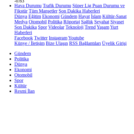
-0.63
Hava Durumu
Trafik Durumu
Süper Lig Puan Durumu ve
Fikstür
Tüm Manşetler
Son Dakika Haberleri
Dünya
Eğitim
Ekonomi
Gündem
Hayat
İslam
Kültür-Sanat
Medya
Otomobil
Politika
Röportaj
Sağlık
Seyahat
Siyaset
Son Dakika
Spor
Videolar
Teknoloji
Trend
Yaşam
Yurt
Haberleri
Facebook
Twitter
Instagram
Youtube
Künye / İletişim
Bize Ulaşın
RSS Bağlantıları
Üyelik Girişi
Gündem
Politika
Dünya
Ekonomi
Otomobil
Spor
Kültür
Resmi İlan