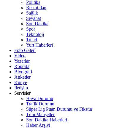
Politika
Resmi İlan
Sağlık
Seyahat
Son Dakika
Spor
Teknoloji
Trend
Yurt Haberleri
Foto Galeri
Video
Yazarlar
Röportaj
Biyografi
Anketler
Künye
İletişim
Servisler
Hava Durumu
Trafik Durumu
Süper Lig Puan Durumu ve Fikstür
Tüm Manşetler
Son Dakika Haberleri
Haber Arşivi