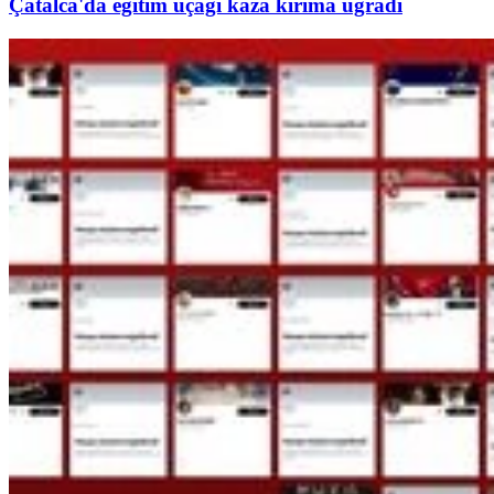
Çatalca'da eğitim uçağı kaza kırıma uğradı