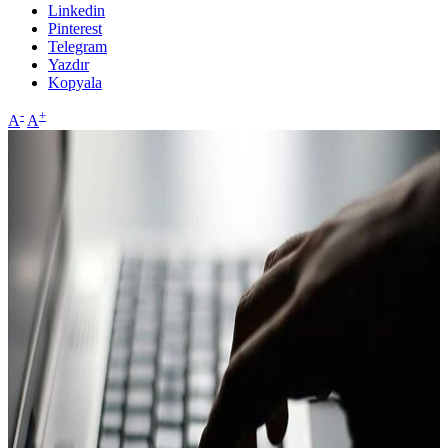
Linkedin
Pinterest
Telegram
Yazdır
Kopyala
-
+
A
A