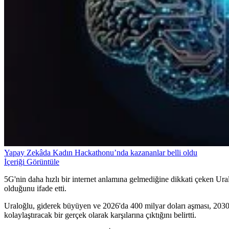
Yapay Zekâda Kadın Hackathonu’nda kazananlar belli oldu
İçeriği Görüntüle
5G'nin daha hızlı bir internet anlamına gelmediğine dikkati çeken Uraloğ
olduğunu ifade etti.
Uraloğlu, giderek büyüyen ve 2026'da 400 milyar doları aşması, 2030'
kolaylaştıracak bir gerçek olarak karşılarına çıktığını belirtti.