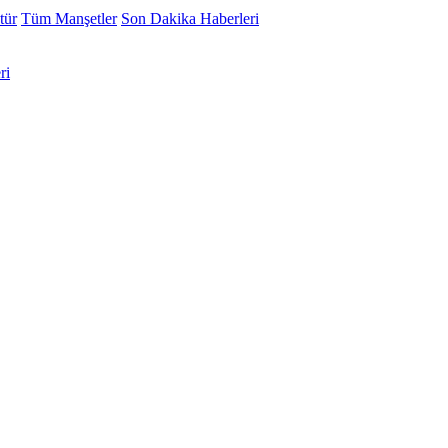
tür
Tüm Manşetler
Son Dakika Haberleri
ri