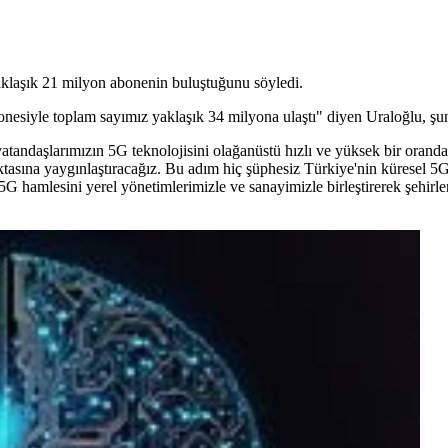
aklaşık 21 milyon abonenin buluştuğunu söyledi.
siyle toplam sayımız yaklaşık 34 milyona ulaştı" diyen Uraloğlu, şunl
tandaşlarımızın 5G teknolojisini olağanüstü hızlı ve yüksek bir oranda
tasına yaygınlaştıracağız. Bu adım hiç şüphesiz Türkiye'nin küresel 5G li
5G hamlesini yerel yönetimlerimizle ve sanayimizle birleştirerek şehirler