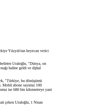
kiye Yüzyılı'nın heyecan verici
 belirten Uraloğlu, "Dünya, on
ağı haline geldi ve dijital
erek, "Türkiye, bu dönüşümü
ldu. Mobil abone sayımız 100
pımız ise 680 bin kilometreye yani
ati çeken Uraloğlu, 1 Nisan