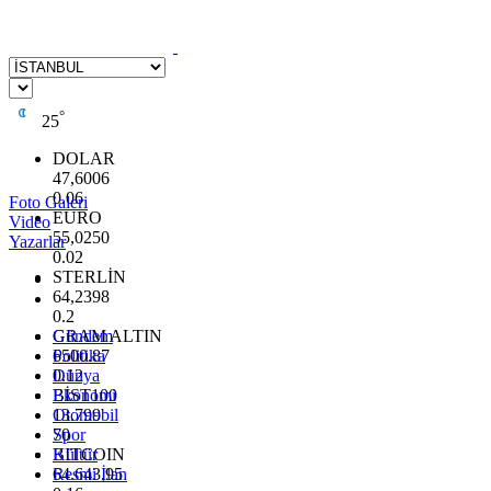
°
25
DOLAR
47,6006
0.06
Foto Galeri
EURO
Video
55,0250
Yazarlar
0.02
STERLİN
64,2398
0.2
GRAM ALTIN
Gündem
6500.87
Politika
0.12
Dünya
BİST100
Ekonomi
13.799
Otomobil
70
Spor
BITCOIN
Kültür
64.643,95
Resmi İlan