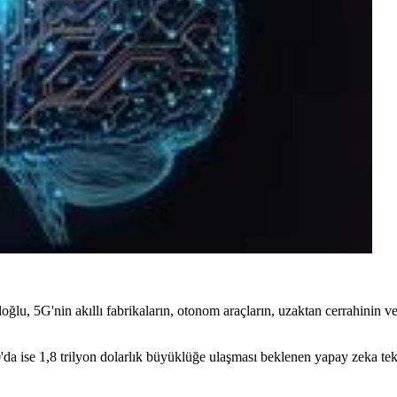
lu, 5G'nin akıllı fabrikaların, otonom araçların, uzaktan cerrahinin ve a
da ise 1,8 trilyon dolarlık büyüklüğe ulaşması beklenen yapay zeka tekn