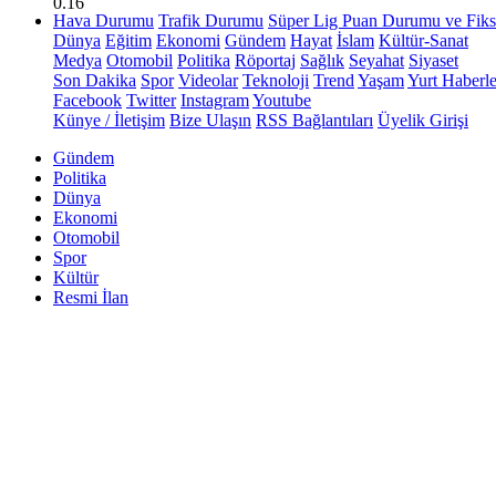
0.16
Hava Durumu
Trafik Durumu
Süper Lig Puan Durumu ve Fiks
Dünya
Eğitim
Ekonomi
Gündem
Hayat
İslam
Kültür-Sanat
Medya
Otomobil
Politika
Röportaj
Sağlık
Seyahat
Siyaset
Son Dakika
Spor
Videolar
Teknoloji
Trend
Yaşam
Yurt Haberle
Facebook
Twitter
Instagram
Youtube
Künye / İletişim
Bize Ulaşın
RSS Bağlantıları
Üyelik Girişi
Gündem
Politika
Dünya
Ekonomi
Otomobil
Spor
Kültür
Resmi İlan