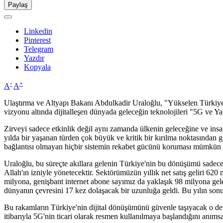
Paylaş
Linkedin
Pinterest
Telegram
Yazdır
Kopyala
-
+
A
A
Ulaştırma ve Altyapı Bakanı Abdulkadir Uraloğlu, "Yükselen Türkiye 
vizyonu altında dijitalleşen dünyada geleceğin teknolojileri "5G ve Ya
Zirveyi sadece etkinlik değil aynı zamanda ülkenin geleceğine ve insa
yılda bir yaşanan türden çok büyük ve kritik bir kırılma noktasından g
bağlantısı olmayan hiçbir sistemin rekabet gücünü koruması mümkün 
Uraloğlu, bu süreçte akıllara gelenin Türkiye'nin bu dönüşümü sadec
Allah'ın izniyle yönetecektir. Sektörümüzün yıllık net satış geliri 620
milyona, genişbant internet abone sayımız da yaklaşık 98 milyona gele
dünyanın çevresini 17 kez dolaşacak bir uzunluğa geldi. Bu yılın sonu
Bu rakamların Türkiye'nin dijital dönüşümünü güvenle taşıyacak o de
itibarıyla 5G'nin ticari olarak resmen kullanılmaya başlandığını anımsat