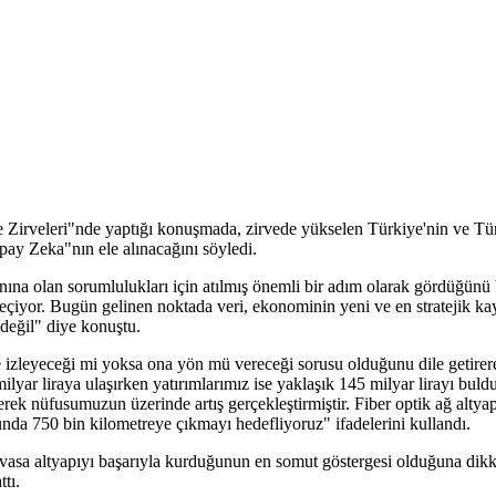
Zirveleri"nde yaptığı konuşmada, zirvede yükselen Türkiye'nin ve Tür
pay Zeka"nın ele alınacağını söyledi.
nına olan sorumlulukları için atılmış önemli bir adım olarak gördüğünü
eçiyor. Bugün gelinen noktada veri, ekonominin yeni ve en stratejik kayn
değil" diye konuştu.
e izleyeceği mi yoksa ona yön mü vereceği sorusu olduğunu dile getir
 milyar liraya ulaşırken yatırımlarımız ise yaklaşık 145 milyar lirayı bu
rek nüfusumuzun üzerinde artış gerçekleştirmiştir. Fiber optik ağ altya
nda 750 bin kilometreye çıkmayı hedefliyoruz" ifadelerini kullandı.
vasa altyapıyı başarıyla kurduğunun en somut göstergesi olduğuna dikk
tı.