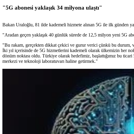
"5G abonesi yaklaşık 34 milyona ulaştı"
Bakan Uraloğlu, 81 ilde kademeli hizmete alınan 5G ile ilk günden y
"Aradan geçen yaklaşık 40 günlük sürede de 12,5 milyon yeni 5G abone
"Bu rakam, gerçekten dikkat çekici ve gurur verici çünkü bu durum, va
İki yıl içerisinde de 5G hizmetlerini kademeli olarak ülkemizin her nok
dönüm noktası oldu. Türkiye olarak hedefimiz, başlattığımız bu ticari 
merkezi ve teknoloji laboratuvarı haline getirmek."