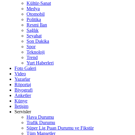
Kültür-Sanat
Medya
Otomobil
Politika
Resmi İlan
Sağlık
Seyahat
Son Dakika
Spor
Teknoloji
Trend
Yurt Haberleri
Foto Galeri
Video
Yazarlar
Röportaj
Biyografi
Anketler
Künye
İletişim
Servisler
Hava Durumu
Trafik Durumu
Süper Lig Puan Durumu ve Fikstür
Tüm Manşetler