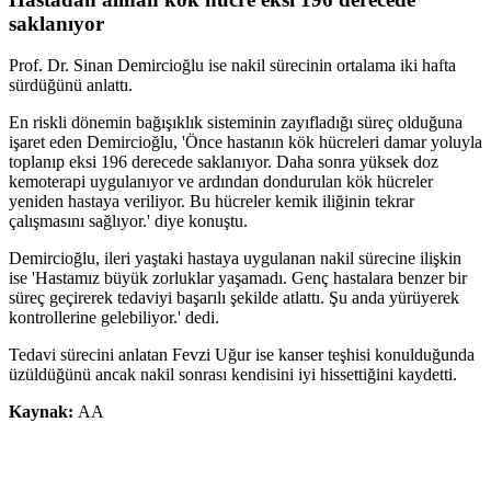
saklanıyor
Prof. Dr. Sinan Demircioğlu ise nakil sürecinin ortalama iki hafta
sürdüğünü anlattı.
En riskli dönemin bağışıklık sisteminin zayıfladığı süreç olduğuna
işaret eden Demircioğlu, 'Önce hastanın kök hücreleri damar yoluyla
toplanıp eksi 196 derecede saklanıyor. Daha sonra yüksek doz
kemoterapi uygulanıyor ve ardından dondurulan kök hücreler
yeniden hastaya veriliyor. Bu hücreler kemik iliğinin tekrar
çalışmasını sağlıyor.' diye konuştu.
Demircioğlu, ileri yaştaki hastaya uygulanan nakil sürecine ilişkin
ise 'Hastamız büyük zorluklar yaşamadı. Genç hastalara benzer bir
süreç geçirerek tedaviyi başarılı şekilde atlattı. Şu anda yürüyerek
kontrollerine gelebiliyor.' dedi.
Tedavi sürecini anlatan Fevzi Uğur ise kanser teşhisi konulduğunda
üzüldüğünü ancak nakil sonrası kendisini iyi hissettiğini kaydetti.
Kaynak:
AA