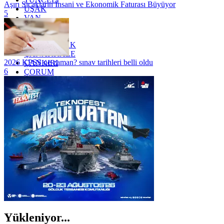
Aşırı Sıcakların İnsani ve Ekonomik Faturası Büyüyor
UŞAK
5
VAN
YALOVA
YOZGAT
ZONGULDAK
ÇANAKKALE
2026 KPSS ne zaman? sınav tarihleri belli oldu
ÇANKIRI
6
ÇORUM
İSTANBUL
İZMİR
ŞANLIURFA
ŞIRNAK
Yükleniyor...