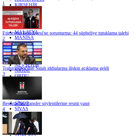
1
KIRŞEHİR
KOCAELİ
KONYA
KÜTAHYA
KİLİS
MALATYA
Etimesgut Belediyesi'ne soruşturma: 44 şüpheliye tutuklama talebi
MANİSA
2
MARDİN
MERSİN
MUĞLA
MUŞ
NEVŞEHİR
Trabzonspor'dan Salah iddialarına ilişkin açıklama geldi
NİĞDE
3
ORDU
OSMANİYE
RİZE
SAKARYA
SAMSUN
SİNOP
Beşiktaş'tan transfer söylentilerine resmi yanıt
SİVAS
4
SİİRT
TEKİRDAĞ
TOKAT
TRABZON
TUNCELİ