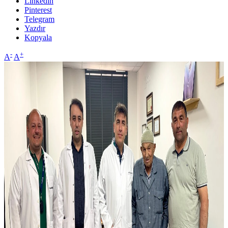
Linkedin
Pinterest
Telegram
Yazdır
Kopyala
-
+
A
A