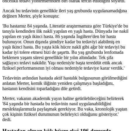
öncelikli tedavi yöntemlerinden biri olarak tercih edildiğini söyledi.
Ancak bu tedavinin genellikle ileri yaş grubunda uygulanamadığına
değinen Merter, şöyle konuştu:
'Bu hastamız 84 yaşında. Literatür araştırmamıza göre Türkiye'de bu
tanıyla kendinden ilik nakli yapılan en yaşlı hasta. Dünyada ise nakil
yapılan en yaşlı ikinci hasta. 86 yaşında İngiltere'den bir hasta
bulunuyor. Onun dışında şimdiye kadar bu tedaviyi alabilmiş en
yaşlı ikinci hasta. Bu yaşta kök hücre nakli gibi ağır bir tedaviyi bu
kadar iyi tolere etmesi bizi de şaşırttı. Bu yaş grubunda lenfomada
beklenen yaşam süresi genellikle bir yılın altındadır. Tek şifa
sağlayıcı tedavi nakildir. Yaşı nedeniyle başta tereddüt ettik ancak
fiziksel performansının iyi olması nedeniyle tedaviye karar verdik.'
Tedavinin ardından hastada aktif hastalık bulgusunun görülmediğini
anlatan Merter, kemik iliğinin yeniden çalışmaya başladığını,
hastanın kendisini toparladığını dile getirdi.
Merter, vakanın akademik yayın haline getirilebileceğini belirterek
'84 yaşında bir hastada bu tedavinin nasıl uygulanabildiğini
meslektaşlarımızla paylaşmak gerekiyor. Bu vaka, kronolojik yaştan
çok kişinin fiziksel durumunun belirleyici olduğunu gösteriyor.'
dedi.
Hastadan alınan kök hücre eksi 196 derecede