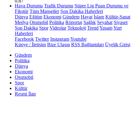
0.87
Hava Durumu
Trafik Durumu
Süper Lig Puan Durumu ve
Fikstür
Tüm Manşetler
Son Dakika Haberleri
Dünya
Eğitim
Ekonomi
Gündem
Hayat
İslam
Kültür-Sanat
Medya
Otomobil
Politika
Röportaj
Sağlık
Seyahat
Siyaset
Son Dakika
Spor
Videolar
Teknoloji
Trend
Yaşam
Yurt
Haberleri
Facebook
Twitter
Instagram
Youtube
Künye / İletişim
Bize Ulaşın
RSS Bağlantıları
Üyelik Girişi
Gündem
Politika
Dünya
Ekonomi
Otomobil
Spor
Kültür
Resmi İlan