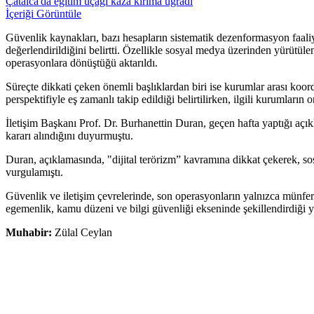
Çatalca'da eğitim uçağı kaza kırıma uğradı
İçeriği Görüntüle
Güvenlik kaynakları, bazı hesapların sistematik dezenformasyon faaliyetl
değerlendirildiğini belirtti. Özellikle sosyal medya üzerinden yürütüle
operasyonlara dönüştüğü aktarıldı.
Süreçte dikkati çeken önemli başlıklardan biri ise kurumlar arası koor
perspektifiyle eş zamanlı takip edildiği belirtilirken, ilgili kurumları
İletişim Başkanı Prof. Dr. Burhanettin Duran, geçen hafta yaptığı açı
kararı alındığını duyurmuştu.
Duran, açıklamasında, "dijital terörizm” kavramına dikkat çekerek, so
vurgulamıştı.
Güvenlik ve iletişim çevrelerinde, son operasyonların yalnızca münfer
egemenlik, kamu düzeni ve bilgi güvenliği ekseninde şekillendirdiği yeni
Muhabir:
Zülal Ceylan