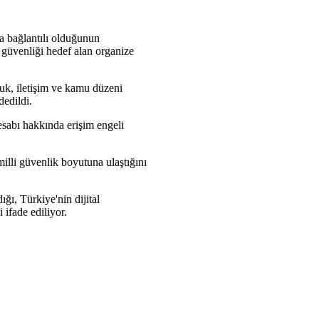
rla bağlantılı olduğunun
l güvenliği hedef alan organize
kuk, iletişim ve kamu düzeni
dedildi.
esabı hakkında erişim engeli
illi güvenlik boyutuna ulaştığını
ğı, Türkiye'nin dijital
 ifade ediliyor.