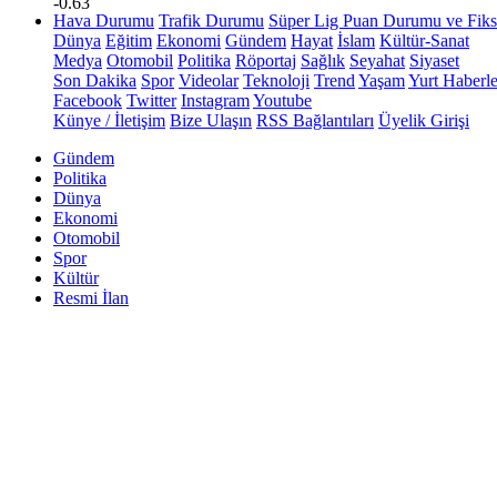
-0.63
Hava Durumu
Trafik Durumu
Süper Lig Puan Durumu ve Fiks
Dünya
Eğitim
Ekonomi
Gündem
Hayat
İslam
Kültür-Sanat
Medya
Otomobil
Politika
Röportaj
Sağlık
Seyahat
Siyaset
Son Dakika
Spor
Videolar
Teknoloji
Trend
Yaşam
Yurt Haberle
Facebook
Twitter
Instagram
Youtube
Künye / İletişim
Bize Ulaşın
RSS Bağlantıları
Üyelik Girişi
Gündem
Politika
Dünya
Ekonomi
Otomobil
Spor
Kültür
Resmi İlan