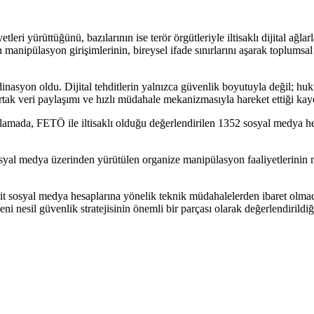
eri yürüttüğünü, bazılarının ise terör örgütleriyle iltisaklı dijital ağla
n manipülasyon girişimlerinin, bireysel ifade sınırlarını aşarak toplumsa
dinasyon oldu. Dijital tehditlerin yalnızca güvenlik boyutuyla değil; hu
n ortak veri paylaşımı ve hızlı müdahale mekanizmasıyla hareket ettiği kay
klamada, FETÖ ile iltisaklı olduğu değerlendirilen 1352 sosyal medya h
syal medya üzerinden yürütülen organize manipülasyon faaliyetlerinin m
it sosyal medya hesaplarına yönelik teknik müdahalelerden ibaret olmadı
 nesil güvenlik stratejisinin önemli bir parçası olarak değerlendirildiği