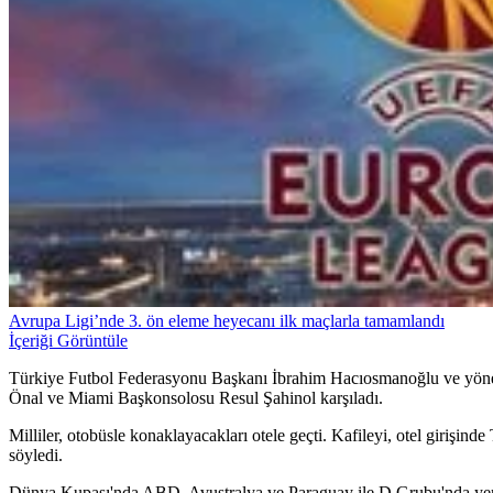
Avrupa Ligi’nde 3. ön eleme heyecanı ilk maçlarla tamamlandı
İçeriği Görüntüle
Türkiye Futbol Federasyonu Başkanı İbrahim Hacıosmanoğlu ve yönetim
Önal ve Miami Başkonsolosu Resul Şahinol karşıladı.
Milliler, otobüsle konaklayacakları otele geçti. Kafileyi, otel girişin
söyledi.
Dünya Kupası'nda ABD, Avustralya ve Paraguay ile D Grubu'nda yer al