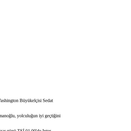
Washington Büyükelçisi Sedat
smanoğlu, yolculuğun iyi geçtiğini
zar günü TSİ 01.00'de Inter