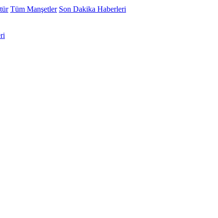
tür
Tüm Manşetler
Son Dakika Haberleri
ri