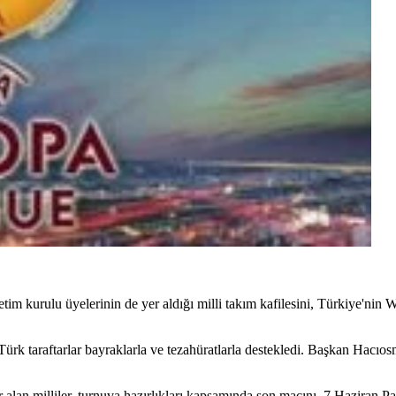
 kurulu üyelerinin de yer aldığı milli takım kafilesini, Türkiye'nin 
de Türk taraftarlar bayraklarla ve tezahüratlarla destekledi. Başkan Hacıo
an milliler, turnuva hazırlıkları kapsamında son maçını, 7 Haziran Pa