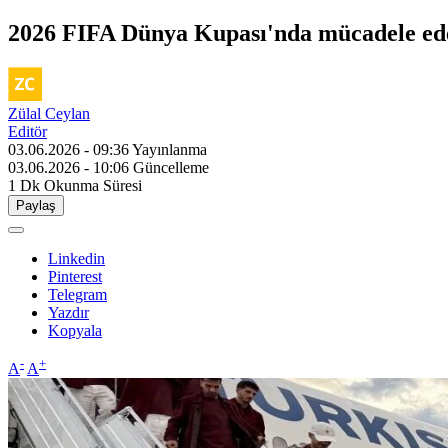
2026 FIFA Dünya Kupası'nda mücadele edec
Zülal Ceylan
Editör
03.06.2026 - 09:36
Yayınlanma
03.06.2026 - 10:06
Güncelleme
1 Dk
Okunma Süresi
Paylaş
Linkedin
Pinterest
Telegram
Yazdır
Kopyala
-
+
A
A