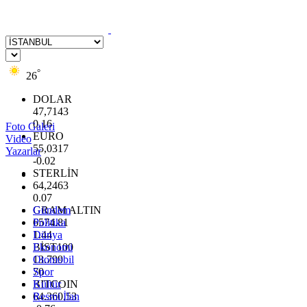
°
26
DOLAR
47,7143
0.16
Foto Galeri
EURO
Video
55,0317
Yazarlar
-0.02
STERLİN
64,2463
0.07
GRAM ALTIN
Gündem
6574.81
Politika
1.44
Dünya
BİST100
Ekonomi
13.799
Otomobil
70
Spor
BITCOIN
Kültür
64.360,53
Resmi İlan