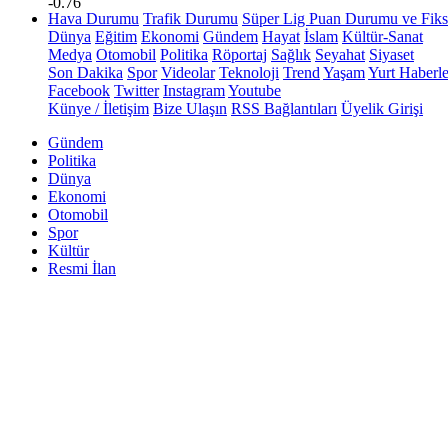
-0.76
Hava Durumu
Trafik Durumu
Süper Lig Puan Durumu ve Fiks
Dünya
Eğitim
Ekonomi
Gündem
Hayat
İslam
Kültür-Sanat
Medya
Otomobil
Politika
Röportaj
Sağlık
Seyahat
Siyaset
Son Dakika
Spor
Videolar
Teknoloji
Trend
Yaşam
Yurt Haberle
Facebook
Twitter
Instagram
Youtube
Künye / İletişim
Bize Ulaşın
RSS Bağlantıları
Üyelik Girişi
Gündem
Politika
Dünya
Ekonomi
Otomobil
Spor
Kültür
Resmi İlan