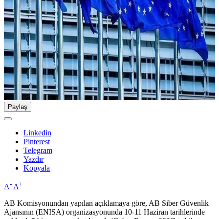
Paylaş
Linkedin
Pinterest
Telegram
Yazdır
Kopyala
-
+
A
A
AB Komisyonundan yapılan açıklamaya göre, AB Siber Güvenlik
Ajansının (ENISA) organizasyonunda 10-11 Haziran tarihlerinde