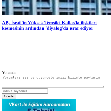
AB, İsrail'in Yüksek Temsilci Kallas'la ilişkileri
kesmesinin ardından 'diyalog'da ısrar ediyor
Yorumlar
Gönder