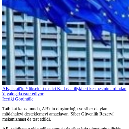
AB, İsrail'in Yüksek Temsilci Kallas'la ilişkileri kesmesinin ardından
'diyalog'da ısrar ediyor
İçeriği Görüntüle
Tatbikat kapsamında, AB'nin oluşturduğu ve siber olaylara
müdahaleyi desteklemeyi amaçlayan 'Siber Güvenlik Rezervi'
mekanizması da test edildi.
AB, tatbikattan elde edilen sonuçlarla siber kriz yönetimine ilişkin