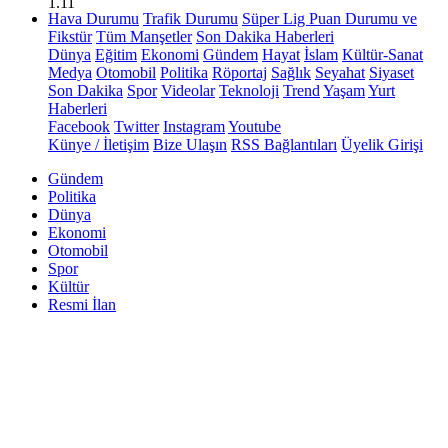
1.11
Hava Durumu
Trafik Durumu
Süper Lig Puan Durumu ve
Fikstür
Tüm Manşetler
Son Dakika Haberleri
Dünya
Eğitim
Ekonomi
Gündem
Hayat
İslam
Kültür-Sanat
Medya
Otomobil
Politika
Röportaj
Sağlık
Seyahat
Siyaset
Son Dakika
Spor
Videolar
Teknoloji
Trend
Yaşam
Yurt
Haberleri
Facebook
Twitter
Instagram
Youtube
Künye / İletişim
Bize Ulaşın
RSS Bağlantıları
Üyelik Girişi
Gündem
Politika
Dünya
Ekonomi
Otomobil
Spor
Kültür
Resmi İlan