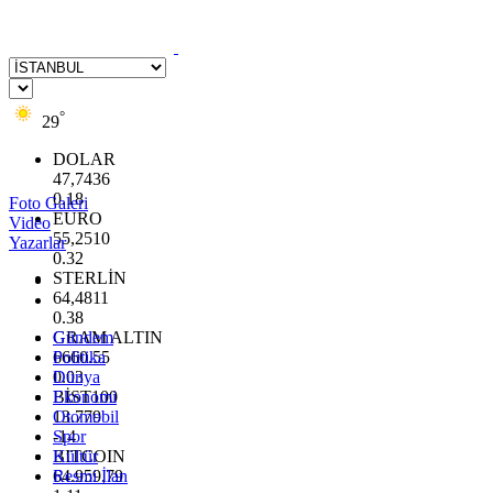
°
29
DOLAR
47,7436
0.18
Foto Galeri
EURO
Video
55,2510
Yazarlar
0.32
STERLİN
64,4811
0.38
GRAM ALTIN
Gündem
6660.55
Politika
0.03
Dünya
BİST100
Ekonomi
13.779
Otomobil
-14
Spor
BITCOIN
Kültür
64.959,79
Resmi İlan