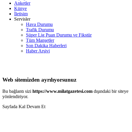
Anketler
Künye
İletişim
Servisler
Hava Durumu
Trafik Durumu
Süper Lig Puan Durumu ve Fikstür
Tüm Manşetler
Son Dakika Haberleri
Haber Arşivi
Web sitemizden ayrılıyorsunuz
Bu bağlantı sizi
https://www.milatgazetesi.com
dışındaki bir siteye
yönlendiriyor.
Sayfada Kal
Devam Et