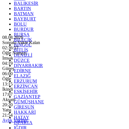
BALIKESİR
BARTIN
BATMAN
BAYBURT
BOLU
BURDUR
BURSA
08.08.2026
BİLECİK
Sonraki Vakte Kalan
BİNGÖL
02:36:55
BİTLİS
Öğle Namazı
DENİZLİ
İmsak
DÜZCE
04:19
DİYARBAKIR
Güneş
EDİRNE
06:00
ELAZIĞ
Öğle
ERZURUM
13:15
ERZİNCAN
İkindi
ESKİŞEHİR
17:07
GAZİANTEP
Akşam
GÜMÜŞHANE
20:20
GİRESUN
Yatsı
HAKKARİ
21:54
HATAY
Aylık Vakitler
ISPARTA
IĞDIR