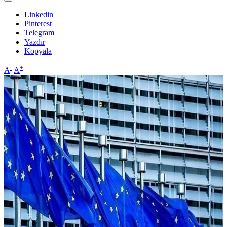
Linkedin
Pinterest
Telegram
Yazdır
Kopyala
-
+
A
A