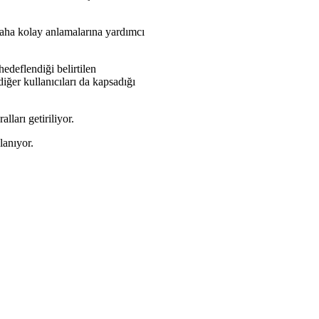
 daha kolay anlamalarına yardımcı
edeflendiği belirtilen
diğer kullanıcıları da kapsadığı
lları getiriliyor.
lanıyor.