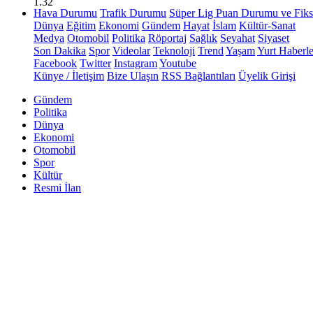
1.32
Hava Durumu
Trafik Durumu
Süper Lig Puan Durumu ve Fiks
Dünya
Eğitim
Ekonomi
Gündem
Hayat
İslam
Kültür-Sanat
Medya
Otomobil
Politika
Röportaj
Sağlık
Seyahat
Siyaset
Son Dakika
Spor
Videolar
Teknoloji
Trend
Yaşam
Yurt Haberle
Facebook
Twitter
Instagram
Youtube
Künye / İletişim
Bize Ulaşın
RSS Bağlantıları
Üyelik Girişi
Gündem
Politika
Dünya
Ekonomi
Otomobil
Spor
Kültür
Resmi İlan