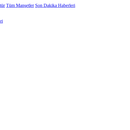
tür
Tüm Manşetler
Son Dakika Haberleri
ri