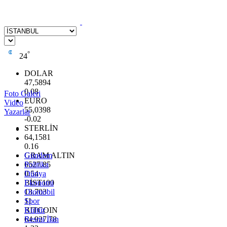
°
24
DOLAR
47,5894
0.08
Foto Galeri
EURO
Video
55,0398
Yazarlar
-0.02
STERLİN
64,1581
0.16
GRAM ALTIN
Gündem
6527.85
Politika
0.54
Dünya
BİST100
Ekonomi
13.703
Otomobil
11
Spor
BITCOIN
Kültür
64.927,78
Resmi İlan