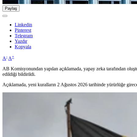
Paylaş
Linkedin
Pinterest
Telegram
Yazdır
Kopyala
-
+
A
A
AB Komisyonundan yapılan açıklamada, yapay zeka tarafından oluşturula
edildiği bildirildi.
Açıklamada, yeni kuralların 2 Ağustos 2026 tarihinde yürürlüğe girece