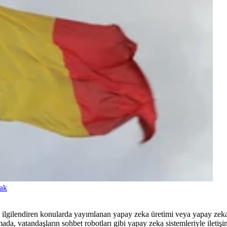
cak
u ilgilendiren konularda yayımlanan yapay zeka üretimi veya yapay zek
da, vatandaşların sohbet robotları gibi yapay zeka sistemleriyle iletişi