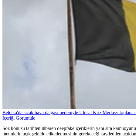
Belçika'da sıcak hava dalgası nedeniyle Ulusal Kriz Merkezi toplana
İçeriği Görüntüle
Söz konusu tarihten itibaren deepfake içeriklerin yanı sıra kamuoyun
metinlerin açık şekilde etiketlenmesinin gerekeceği kaydedilen açıklama