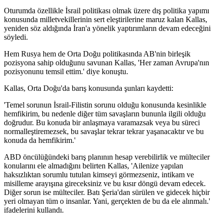
Oturumda özellikle İsrail politikası olmak üzere dış politika yapımı
konusunda milletvekillerinin sert eleştirilerine maruz kalan Kallas,
yeniden söz aldığında İran'a yönelik yaptırımların devam edeceğini
söyledi.
Hem Rusya hem de Orta Doğu politikasında AB'nin birleşik
pozisyona sahip olduğunu savunan Kallas, 'Her zaman Avrupa'nın
pozisyonunu temsil ettim.' diye konuştu.
Kallas, Orta Doğu'da barış konusunda şunları kaydetti:
'Temel sorunun İsrail-Filistin sorunu olduğu konusunda kesinlikle
hemfikirim, bu nedenle diğer tüm savaşların bununla ilgili olduğu
doğrudur. Bu konuda bir anlaşmaya varamazsak veya bu süreci
normalleştiremezsek, bu savaşlar tekrar tekrar yaşanacaktır ve bu
konuda da hemfikirim.'
ABD öncülüğündeki barış planının hesap verebilirlik ve mülteciler
konularını ele almadığını belirten Kallas, 'Ailenize yapılan
haksızlıktan sorumlu tutulan kimseyi görmezseniz, intikam ve
misilleme arayışına gireceksiniz ve bu kısır döngü devam edecek.
Diğer sorun ise mülteciler. Batı Şeria'dan sürülen ve gidecek hiçbir
yeri olmayan tüm o insanlar. Yani, gerçekten de bu da ele alınmalı.'
ifadelerini kullandı.