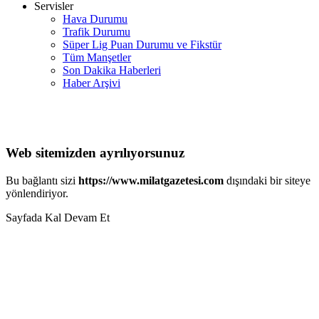
Servisler
Hava Durumu
Trafik Durumu
Süper Lig Puan Durumu ve Fikstür
Tüm Manşetler
Son Dakika Haberleri
Haber Arşivi
Web sitemizden ayrılıyorsunuz
Bu bağlantı sizi
https://www.milatgazetesi.com
dışındaki bir siteye
yönlendiriyor.
Sayfada Kal
Devam Et