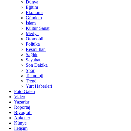
Dünya
Eğitim
Ekonomi
Gündem
İslam
Kültür-Sanat
Medya
Otomobil
Politika
Resmi İlan
Sağlık
Seyahat
Son Dakika
Spor
Teknoloji
Trend
Yurt Haberleri
Foto Galeri
Video
Yazarlar
Röportaj
Biyografi
Anketler
Künye
İletişim