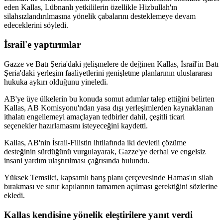
eden Kallas, Lübnanlı yetkililerin özellikle Hizbullah'ın
silahsızlandırılmasına yönelik çabalarını desteklemeye devam
edeceklerini söyledi.
İsrail'e yaptırımlar
Gazze ve Batı Şeria'daki gelişmelere de değinen Kallas, İsrail'in Batı
Şeria'daki yerleşim faaliyetlerini genişletme planlarının uluslararası
hukuka aykırı olduğunu yineledi.
AB'ye üye ülkelerin bu konuda somut adımlar talep ettiğini belirten
Kallas, AB Komisyonu'ndan yasa dışı yerleşimlerden kaynaklanan
ithalatı engellemeyi amaçlayan tedbirler dahil, çeşitli ticari
seçenekler hazırlamasını isteyeceğini kaydetti.
Kallas, AB'nin İsrail-Filistin ihtilafında iki devletli çözüme
desteğinin sürdüğünü vurgulayarak, Gazze'ye derhal ve engelsiz
insani yardım ulaştırılması çağrısında bulundu.
Yüksek Temsilci, kapsamlı barış planı çerçevesinde Hamas'ın silah
bırakması ve sınır kapılarının tamamen açılması gerektiğini sözlerine
ekledi.
Kallas kendisine yönelik eleştirilere yanıt verdi