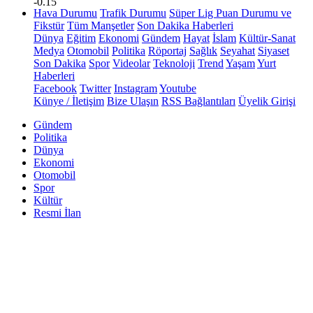
-0.15
Hava Durumu
Trafik Durumu
Süper Lig Puan Durumu ve
Fikstür
Tüm Manşetler
Son Dakika Haberleri
Dünya
Eğitim
Ekonomi
Gündem
Hayat
İslam
Kültür-Sanat
Medya
Otomobil
Politika
Röportaj
Sağlık
Seyahat
Siyaset
Son Dakika
Spor
Videolar
Teknoloji
Trend
Yaşam
Yurt
Haberleri
Facebook
Twitter
Instagram
Youtube
Künye / İletişim
Bize Ulaşın
RSS Bağlantıları
Üyelik Girişi
Gündem
Politika
Dünya
Ekonomi
Otomobil
Spor
Kültür
Resmi İlan