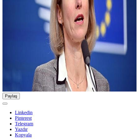
Paylaş
Linkedin
Pinterest
Telegram
Yazdır
Kopyala