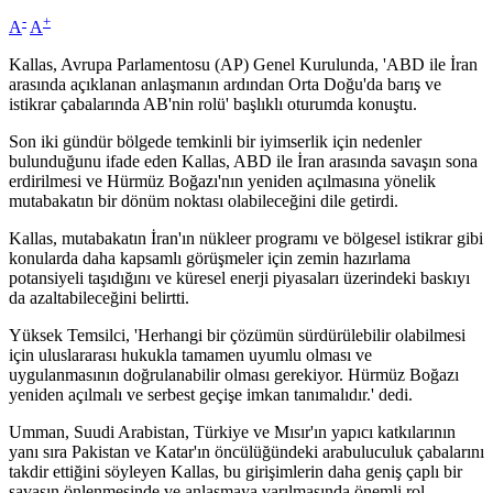
-
+
A
A
Kallas, Avrupa Parlamentosu (AP) Genel Kurulunda, 'ABD ile İran
arasında açıklanan anlaşmanın ardından Orta Doğu'da barış ve
istikrar çabalarında AB'nin rolü' başlıklı oturumda konuştu.
Son iki gündür bölgede temkinli bir iyimserlik için nedenler
bulunduğunu ifade eden Kallas, ABD ile İran arasında savaşın sona
erdirilmesi ve Hürmüz Boğazı'nın yeniden açılmasına yönelik
mutabakatın bir dönüm noktası olabileceğini dile getirdi.
Kallas, mutabakatın İran'ın nükleer programı ve bölgesel istikrar gibi
konularda daha kapsamlı görüşmeler için zemin hazırlama
potansiyeli taşıdığını ve küresel enerji piyasaları üzerindeki baskıyı
da azaltabileceğini belirtti.
Yüksek Temsilci, 'Herhangi bir çözümün sürdürülebilir olabilmesi
için uluslararası hukukla tamamen uyumlu olması ve
uygulanmasının doğrulanabilir olması gerekiyor. Hürmüz Boğazı
yeniden açılmalı ve serbest geçişe imkan tanımalıdır.' dedi.
Umman, Suudi Arabistan, Türkiye ve Mısır'ın yapıcı katkılarının
yanı sıra Pakistan ve Katar'ın öncülüğündeki arabuluculuk çabalarını
takdir ettiğini söyleyen Kallas, bu girişimlerin daha geniş çaplı bir
savaşın önlenmesinde ve anlaşmaya varılmasında önemli rol