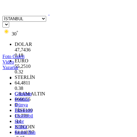
°
30
DOLAR
47,7436
0.18
Foto Galeri
EURO
Video
55,2510
Yazarlar
0.32
STERLİN
64,4811
0.38
GRAM ALTIN
Gündem
6660.55
Politika
0
Dünya
BİST100
Ekonomi
13.779
Otomobil
-14
Spor
BITCOIN
Kültür
64.840,97
Resmi İlan