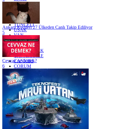
SİİRT
TEKİRDAĞ
TOKAT
TRABZON
TUNCELİ
Ankara Kedileri 27 Ülkeden Canlı Takip Ediliyor
UŞAK
5
VAN
YALOVA
YOZGAT
ZONGULDAK
ÇANAKKALE
Cevvaz ne demek?
ÇANKIRI
6
ÇORUM
İSTANBUL
İZMİR
ŞANLIURFA
ŞIRNAK