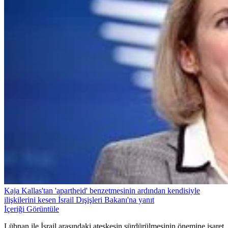
Kaja Kallas'tan 'apartheid' benzetmesinin ardından kendisiyle
ilişkilerini kesen İsrail Dışişleri Bakanı'na yanıt
İçeriği Görüntüle
Lübnan ile İsrail arasındaki ateşkesin sürdürülmesinin önemine işaret