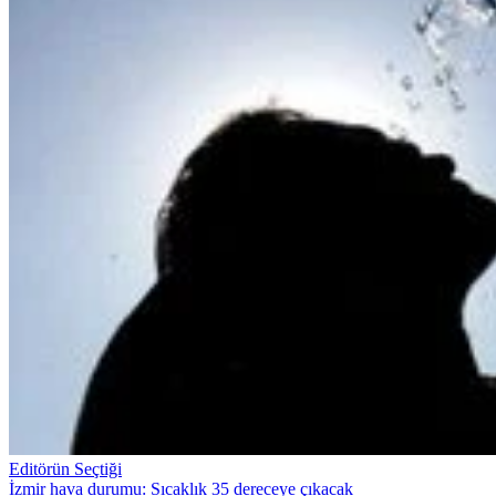
Editörün Seçtiği
İzmir hava durumu: Sıcaklık 35 dereceye çıkacak