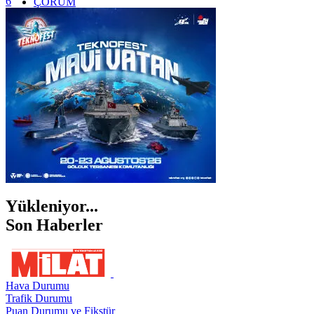
6
ÇORUM
İSTANBUL
İZMİR
ŞANLIURFA
ŞIRNAK
Yükleniyor...
Son Haberler
Hava Durumu
Trafik Durumu
Puan Durumu ve Fikstür