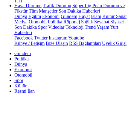
1.11
Hava Durumu
Trafik Durumu
Süper Lig Puan Durumu ve
Fikstür
Tüm Manşetler
Son Dakika Haberleri
Dünya
Eğitim
Ekonomi
Gündem
Hayat
İslam
Kültür-Sanat
Medya
Otomobil
Politika
Röportaj
Sağlık
Seyahat
Siyaset
Son Dakika
Spor
Videolar
Teknoloji
Trend
Yaşam
Yurt
Haberleri
Facebook
Twitter
Instagram
Youtube
Künye / İletişim
Bize Ulaşın
RSS Bağlantıları
Üyelik Girişi
Gündem
Politika
Dünya
Ekonomi
Otomobil
Spor
Kültür
Resmi İlan