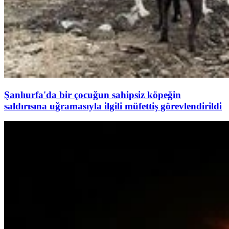
Şanlıurfa'da bir çocuğun sahipsiz köpeğin
saldırısına uğramasıyla ilgili müfettiş görevlendirildi