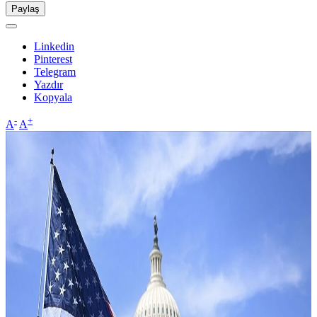
Paylaş
Linkedin
Pinterest
Telegram
Yazdır
Kopyala
-
+
A
A