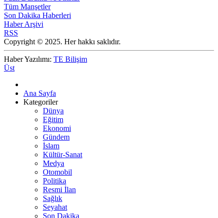
Tüm Manşetler
Son Dakika Haberleri
Haber Arşivi
RSS
Copyright © 2025. Her hakkı saklıdır.
Haber Yazılımı:
TE Bilişim
Üst
Ana Sayfa
Kategoriler
Dünya
Eğitim
Ekonomi
Gündem
İslam
Kültür-Sanat
Medya
Otomobil
Politika
Resmi İlan
Sağlık
Seyahat
Son Dakika