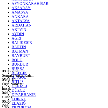
AFYONKARAHİSAR
AKSARAY
AMASYA
ANKARA
ANTALYA
ARDAHAN
ARTVİN
AYDIN
AĞRI
BALIKESİR
BARTIN
BATMAN
BAYBURT
BOLU
BURDUR
BURSA
08.08.2026
BİLECİK
Sonraki Vakte Kalan
BİNGÖL
05:31:09
BİTLİS
Öğle Namazı
DENİZLİ
İmsak
DÜZCE
04:19
DİYARBAKIR
Güneş
EDİRNE
06:00
ELAZIĞ
Öğle
ERZURUM