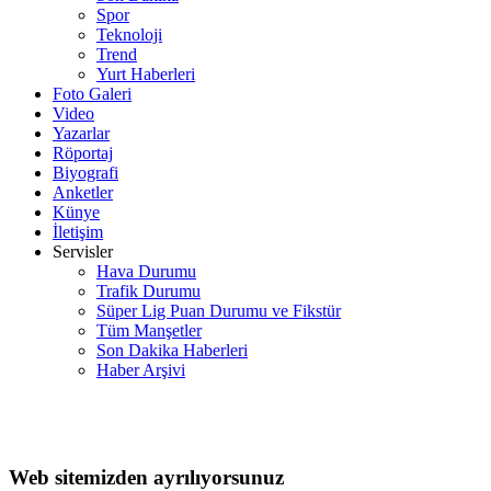
Spor
Teknoloji
Trend
Yurt Haberleri
Foto Galeri
Video
Yazarlar
Röportaj
Biyografi
Anketler
Künye
İletişim
Servisler
Hava Durumu
Trafik Durumu
Süper Lig Puan Durumu ve Fikstür
Tüm Manşetler
Son Dakika Haberleri
Haber Arşivi
Web sitemizden ayrılıyorsunuz