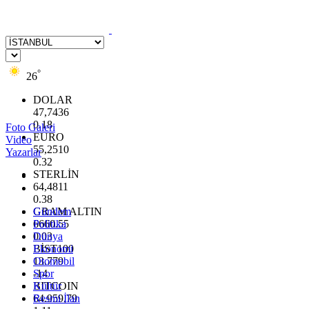
°
26
DOLAR
47,7436
0.18
Foto Galeri
EURO
Video
55,2510
Yazarlar
0.32
STERLİN
64,4811
0.38
GRAM ALTIN
Gündem
6660.55
Politika
0.03
Dünya
BİST100
Ekonomi
13.779
Otomobil
-14
Spor
BITCOIN
Kültür
64.959,79
Resmi İlan