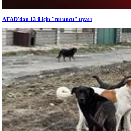
AFAD'dan 13 il için "turuncu" uyarı