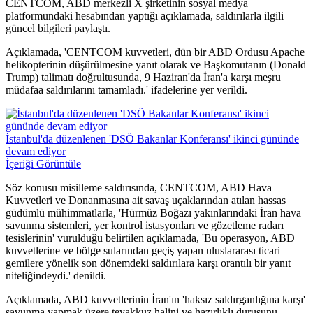
CENTCOM, ABD merkezli X şirketinin sosyal medya
platformundaki hesabından yaptığı açıklamada, saldırılarla ilgili
güncel bilgileri paylaştı.
Açıklamada, 'CENTCOM kuvvetleri, dün bir ABD Ordusu Apache
helikopterinin düşürülmesine yanıt olarak ve Başkomutanın (Donald
Trump) talimatı doğrultusunda, 9 Haziran'da İran'a karşı meşru
müdafaa saldırılarını tamamladı.' ifadelerine yer verildi.
İstanbul'da düzenlenen 'DSÖ Bakanlar Konferansı' ikinci gününde
devam ediyor
İçeriği Görüntüle
Söz konusu misilleme saldırısında, CENTCOM, ABD Hava
Kuvvetleri ve Donanmasına ait savaş uçaklarından atılan hassas
güdümlü mühimmatlarla, 'Hürmüz Boğazı yakınlarındaki İran hava
savunma sistemleri, yer kontrol istasyonları ve gözetleme radarı
tesislerinin' vurulduğu belirtilen açıklamada, 'Bu operasyon, ABD
kuvvetlerine ve bölge sularından geçiş yapan uluslararası ticari
gemilere yönelik son dönemdeki saldırılara karşı orantılı bir yanıt
niteliğindeydi.' denildi.
Açıklamada, ABD kuvvetlerinin İran'ın 'haksız saldırganlığına karşı'
savunma yapmak üzere teyakkuz halini ve hazırlıklı duruşunu