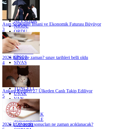
MARDİN
MERSİN
MUĞLA
MUŞ
NEVŞEHİR
Aşırı Sıcakların İnsani ve Ekonomik Faturası Büyüyor
NİĞDE
3
ORDU
OSMANİYE
RİZE
SAKARYA
SAMSUN
SİNOP
2026 KPSS ne zaman? sınav tarihleri belli oldu
SİVAS
4
SİİRT
TEKİRDAĞ
TOKAT
TRABZON
TUNCELİ
Ankara Kedileri 27 Ülkeden Canlı Takip Ediliyor
UŞAK
5
VAN
YALOVA
YOZGAT
ZONGULDAK
ÇANAKKALE
2026 LGS tercih sonuçları ne zaman açıklanacak?
ÇANKIRI