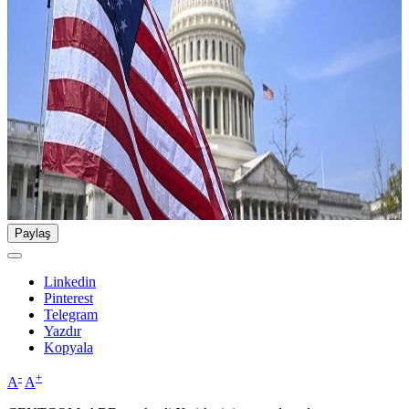
Paylaş
Linkedin
Pinterest
Telegram
Yazdır
Kopyala
-
+
A
A