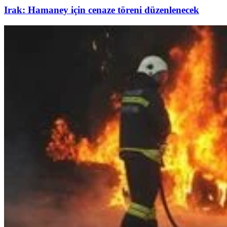
Irak: Hamaney için cenaze töreni düzenlenecek