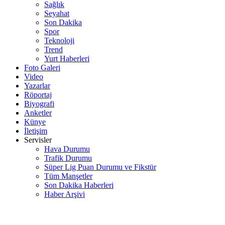
Sağlık
Seyahat
Son Dakika
Spor
Teknoloji
Trend
Yurt Haberleri
Foto Galeri
Video
Yazarlar
Röportaj
Biyografi
Anketler
Künye
İletişim
Servisler
Hava Durumu
Trafik Durumu
Süper Lig Puan Durumu ve Fikstür
Tüm Manşetler
Son Dakika Haberleri
Haber Arşivi