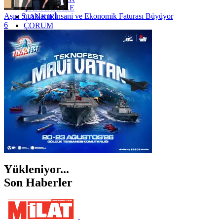
ÇANAKKALE
Aşırı Sıcakların İnsani ve Ekonomik Faturası Büyüyor
ÇANKIRI
6
ÇORUM
İSTANBUL
İZMİR
ŞANLIURFA
ŞIRNAK
Yükleniyor...
Son Haberler