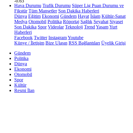
-0.63
Hava Durumu
Trafik Durumu
Süper Lig Puan Durumu ve
Fikstür
Tüm Manşetler
Son Dakika Haberleri
Dünya
Eğitim
Ekonomi
Gündem
Hayat
İslam
Kültür-Sanat
Medya
Otomobil
Politika
Röportaj
Sağlık
Seyahat
Siyaset
Son Dakika
Spor
Videolar
Teknoloji
Trend
Yaşam
Yurt
Haberleri
Facebook
Twitter
Instagram
Youtube
Künye / İletişim
Bize Ulaşın
RSS Bağlantıları
Üyelik Girişi
Gündem
Politika
Dünya
Ekonomi
Otomobil
Spor
Kültür
Resmi İlan