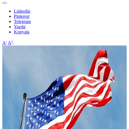
Linkedin
Pinterest
Telegram
Yazdır
Kopyala
-
+
A
A