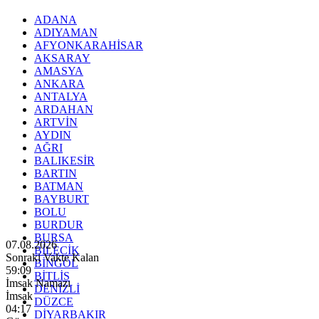
ADANA
ADIYAMAN
AFYONKARAHİSAR
AKSARAY
AMASYA
ANKARA
ANTALYA
ARDAHAN
ARTVİN
AYDIN
AĞRI
BALIKESİR
BARTIN
BATMAN
BAYBURT
BOLU
BURDUR
BURSA
07.08.2026
BİLECİK
Sonraki Vakte Kalan
BİNGÖL
59:07
BİTLİS
İmsak Namazı
DENİZLİ
İmsak
DÜZCE
04:17
DİYARBAKIR