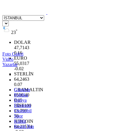
°
23
DOLAR
47,7143
0.16
Foto Galeri
EURO
Video
55,0317
Yazarlar
-0.02
STERLİN
64,2463
0.07
GRAM ALTIN
Gündem
6510.40
Politika
0.45
Dünya
BİST100
Ekonomi
13.799
Otomobil
70
Spor
BITCOIN
Kültür
64.225,61
Resmi İlan