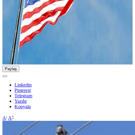
Paylaş
Linkedin
Pinterest
Telegram
Yazdır
Kopyala
-
+
A
A