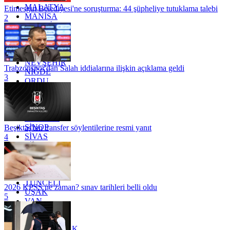
MALATYA
Etimesgut Belediyesi'ne soruşturma: 44 şüpheliye tutuklama talebi
MANİSA
2
MARDİN
MERSİN
MUĞLA
MUŞ
NEVŞEHİR
Trabzonspor'dan Salah iddialarına ilişkin açıklama geldi
NİĞDE
3
ORDU
OSMANİYE
RİZE
SAKARYA
SAMSUN
SİNOP
Beşiktaş'tan transfer söylentilerine resmi yanıt
SİVAS
4
SİİRT
TEKİRDAĞ
TOKAT
TRABZON
TUNCELİ
2026 KPSS ne zaman? sınav tarihleri belli oldu
UŞAK
5
VAN
YALOVA
YOZGAT
ZONGULDAK