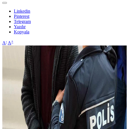
Linkedin
Pinterest
Telegram
Yazdır
Kopyala
-
+
A
A