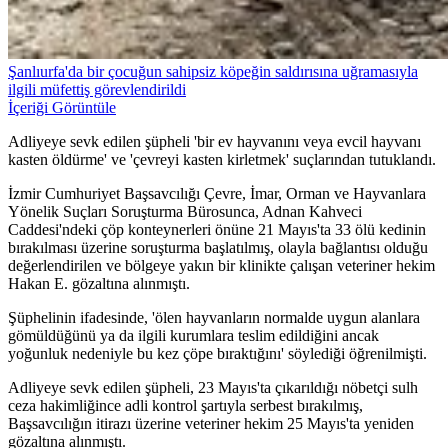
Şanlıurfa'da bir çocuğun sahipsiz köpeğin saldırısına uğramasıyla
ilgili müfettiş görevlendirildi
İçeriği Görüntüle
Adliyeye sevk edilen şüpheli 'bir ev hayvanını veya evcil hayvanı
kasten öldürme' ve 'çevreyi kasten kirletmek' suçlarından tutuklandı.
İzmir Cumhuriyet Başsavcılığı Çevre, İmar, Orman ve Hayvanlara
Yönelik Suçları Soruşturma Bürosunca, Adnan Kahveci
Caddesi'ndeki çöp konteynerleri önüne 21 Mayıs'ta 33 ölü kedinin
bırakılması üzerine soruşturma başlatılmış, olayla bağlantısı olduğu
değerlendirilen ve bölgeye yakın bir klinikte çalışan veteriner hekim
Hakan E. gözaltına alınmıştı.
Şüphelinin ifadesinde, 'ölen hayvanların normalde uygun alanlara
gömüldüğünü ya da ilgili kurumlara teslim edildiğini ancak
yoğunluk nedeniyle bu kez çöpe bıraktığını' söylediği öğrenilmişti.
Adliyeye sevk edilen şüpheli, 23 Mayıs'ta çıkarıldığı nöbetçi sulh
ceza hakimliğince adli kontrol şartıyla serbest bırakılmış,
Başsavcılığın itirazı üzerine veteriner hekim 25 Mayıs'ta yeniden
gözaltına alınmıştı.