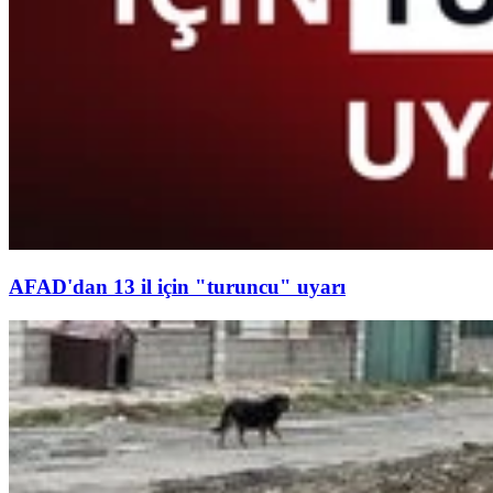
AFAD'dan 13 il için "turuncu" uyarı