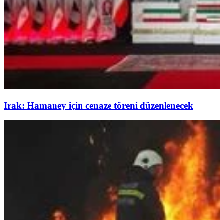
Irak: Hamaney için cenaze töreni düzenlenecek