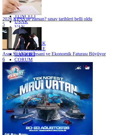
TOKAT
TRABZON
TUNCELİ
2026 KPSS ne zaman? sınav tarihleri belli oldu
UŞAK
5
VAN
YALOVA
YOZGAT
ZONGULDAK
ÇANAKKALE
Aşırı Sıcakların İnsani ve Ekonomik Faturası Büyüyor
ÇANKIRI
6
ÇORUM
İSTANBUL
İZMİR
ŞANLIURFA
ŞIRNAK