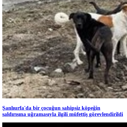
Şanlıurfa'da bir çocuğun sahipsiz köpeğin
saldırısına uğramasıyla ilgili müfettiş görevlendirildi