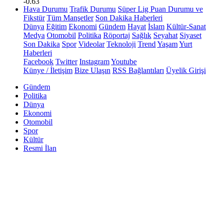
-0.63
Hava Durumu
Trafik Durumu
Süper Lig Puan Durumu ve
Fikstür
Tüm Manşetler
Son Dakika Haberleri
Dünya
Eğitim
Ekonomi
Gündem
Hayat
İslam
Kültür-Sanat
Medya
Otomobil
Politika
Röportaj
Sağlık
Seyahat
Siyaset
Son Dakika
Spor
Videolar
Teknoloji
Trend
Yaşam
Yurt
Haberleri
Facebook
Twitter
Instagram
Youtube
Künye / İletişim
Bize Ulaşın
RSS Bağlantıları
Üyelik Girişi
Gündem
Politika
Dünya
Ekonomi
Otomobil
Spor
Kültür
Resmi İlan