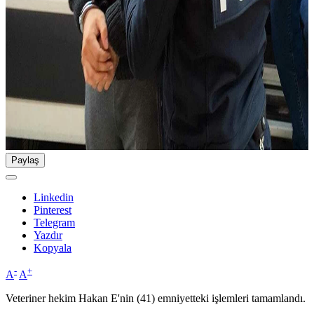
Paylaş
Linkedin
Pinterest
Telegram
Yazdır
Kopyala
-
+
A
A
Veteriner hekim Hakan E'nin (41) emniyetteki işlemleri tamamlandı.