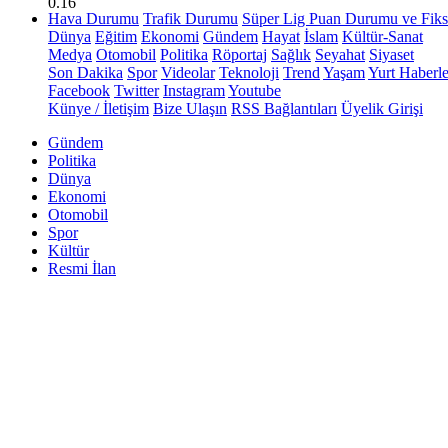
0.16
Hava Durumu
Trafik Durumu
Süper Lig Puan Durumu ve Fiks
Dünya
Eğitim
Ekonomi
Gündem
Hayat
İslam
Kültür-Sanat
Medya
Otomobil
Politika
Röportaj
Sağlık
Seyahat
Siyaset
Son Dakika
Spor
Videolar
Teknoloji
Trend
Yaşam
Yurt Haberle
Facebook
Twitter
Instagram
Youtube
Künye / İletişim
Bize Ulaşın
RSS Bağlantıları
Üyelik Girişi
Gündem
Politika
Dünya
Ekonomi
Otomobil
Spor
Kültür
Resmi İlan