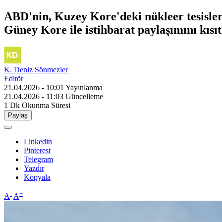
ABD'nin, Kuzey Kore'deki nükleer tesislere
Güney Kore ile istihbarat paylaşımını kısıtl
K. Deniz Sönmezler
Editör
21.04.2026 - 10:01
Yayınlanma
21.04.2026 - 11:03
Güncelleme
1 Dk
Okunma Süresi
Paylaş
Linkedin
Pinterest
Telegram
Yazdır
Kopyala
-
+
A
A