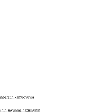
stihbaratın kamuoyuyla
e'nin savunma hazırlığının