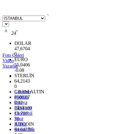
°
24
DOLAR
47,6704
0
Foto Galeri
EURO
Video
55,0406
Yazarlar
-0.08
STERLİN
64,2143
0
GRAM ALTIN
Gündem
6500.87
Politika
0.12
Dünya
BİST100
Ekonomi
13.799
Otomobil
70
Spor
BITCOIN
Kültür
64.643,95
Resmi İlan