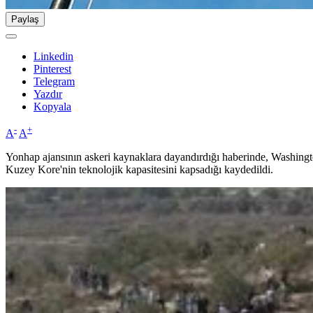
Paylaş
Linkedin
Pinterest
Telegram
Yazdır
Kopyala
-
+
A
A
Yonhap ajansının askeri kaynaklara dayandırdığı haberinde, Washington
Kuzey Kore'nin teknolojik kapasitesini kapsadığı kaydedildi.