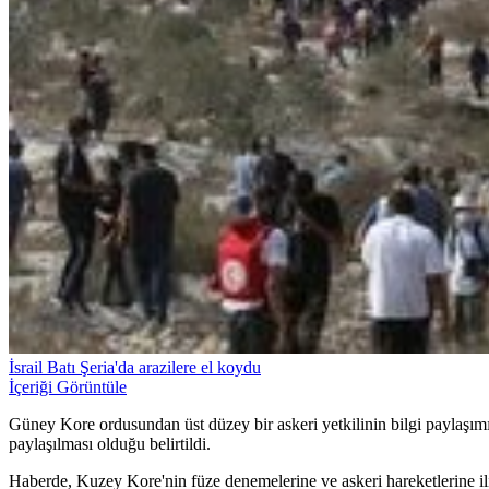
İsrail Batı Şeria'da arazilere el koydu
İçeriği Görüntüle
Güney Kore ordusundan üst düzey bir askeri yetkilinin bilgi paylaşım
paylaşılması olduğu belirtildi.
Haberde, Kuzey Kore'nin füze denemelerine ve askeri hareketlerine iliş