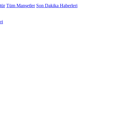
tür
Tüm Manşetler
Son Dakika Haberleri
ri