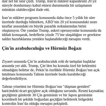
dair net bir sınır çizdi. Trump, İran'ın nükleer kapasitesini 20 yıl
süreyle dondurmayı kabul etmesi durumunda bir uzlaşmanın
mümkün olabileceğini ifade etti.
İran’ın nükleer programı konusunda daha önce 5 yıllık bir süre
üzerinde durduğu bilinirken, ABD’nin 20 yıl konusundaki ısrarı
taraflar arasındaki en büyük pazarlık noktalarından birini
oluşturuyor. Öte yandan Trump, askeri operasyonlar konusunda da
iddialı konuşarak, hedeflerin yüzde 75’ine ulaşıldığını ve gerekirse
saldırı hazırlıklarına yeniden başlanabileceği mesajını verdi.
Çin'in arabuluculuğu ve Hürmüz Boğazı
Ziyaret sırasında Çin’in arabuluculuk rolü de tartışılan başlıklar
arasında yer aldı. Trump, Çin’den bu konuda özel bir beklentisi
olmadığını belirtse de, Pekin’in özellikle Hürmüz Boğazı’nın açık
tutulması konusunda Tahran üzerinde baskı kurabileceği
değerlendiriliyor.
Tahran yönetimi ise Hürmüz Boğazı’nın "düşman gemileri"
haricindeki ticari geçişlere açık olduğunu savundu. Resmi kaynaklar,
geçtiğimiz günlerde 30 Çin gemisinin ve bir Japon gemisinin
koordineli bir şekilde boğazdan geçtiğini belirterek bölgedeki
kontrolün İran’da olduğu mesajını pekiştirdi.