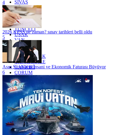
SİVAS
4
SİİRT
TEKİRDAĞ
TOKAT
TRABZON
TUNCELİ
2026 KPSS ne zaman? sınav tarihleri belli oldu
UŞAK
5
VAN
YALOVA
YOZGAT
ZONGULDAK
ÇANAKKALE
Aşırı Sıcakların İnsani ve Ekonomik Faturası Büyüyor
ÇANKIRI
6
ÇORUM
İSTANBUL
İZMİR
ŞANLIURFA
ŞIRNAK