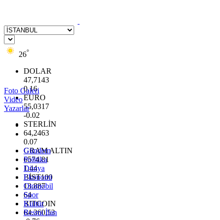
°
26
DOLAR
47,7143
0.16
Foto Galeri
EURO
Video
55,0317
Yazarlar
-0.02
STERLİN
64,2463
0.07
GRAM ALTIN
Gündem
6574.81
Politika
1.44
Dünya
BİST100
Ekonomi
13.887
Otomobil
64
Spor
BITCOIN
Kültür
64.360,53
Resmi İlan