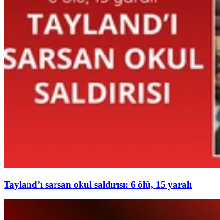
Tayland’ı sarsan okul saldırısı: 6 ölü, 15 yaralı