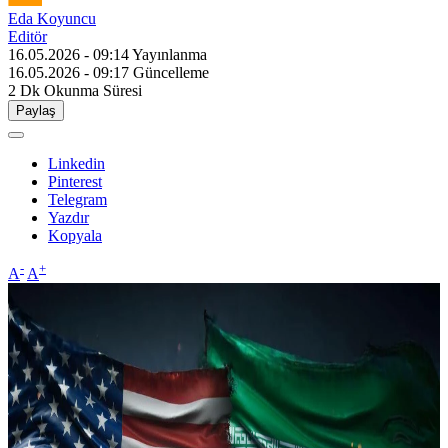
Eda Koyuncu
Editör
16.05.2026 - 09:14
Yayınlanma
16.05.2026 - 09:17
Güncelleme
2 Dk
Okunma Süresi
Paylaş
Linkedin
Pinterest
Telegram
Yazdır
Kopyala
-
+
A
A