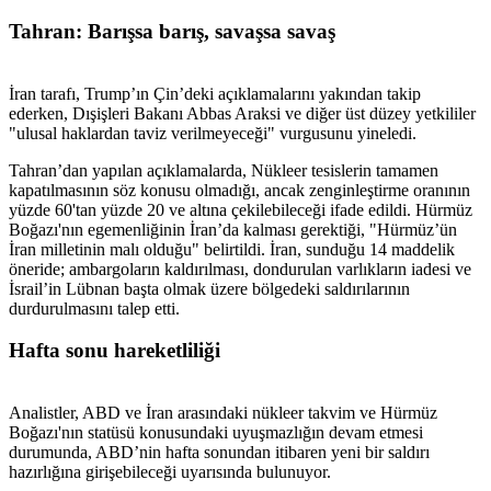
Tahran: Barışsa barış, savaşsa savaş
İran tarafı, Trump’ın Çin’deki açıklamalarını yakından takip
ederken, Dışişleri Bakanı Abbas Araksi ve diğer üst düzey yetkililer
"ulusal haklardan taviz verilmeyeceği" vurgusunu yineledi.
Tahran’dan yapılan açıklamalarda, Nükleer tesislerin tamamen
kapatılmasının söz konusu olmadığı, ancak zenginleştirme oranının
yüzde 60'tan yüzde 20 ve altına çekilebileceği ifade edildi. Hürmüz
Boğazı'nın egemenliğinin İran’da kalması gerektiği, "Hürmüz’ün
İran milletinin malı olduğu" belirtildi. İran, sunduğu 14 maddelik
öneride; ambargoların kaldırılması, dondurulan varlıkların iadesi ve
İsrail’in Lübnan başta olmak üzere bölgedeki saldırılarının
durdurulmasını talep etti.
Hafta sonu hareketliliği
Analistler, ABD ve İran arasındaki nükleer takvim ve Hürmüz
Boğazı'nın statüsü konusundaki uyuşmazlığın devam etmesi
durumunda, ABD’nin hafta sonundan itibaren yeni bir saldırı
hazırlığına girişebileceği uyarısında bulunuyor.