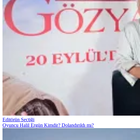
Editörün Seçtiği
Oyuncu Halil Ergün Kimdir? Dolandırıldı mı?