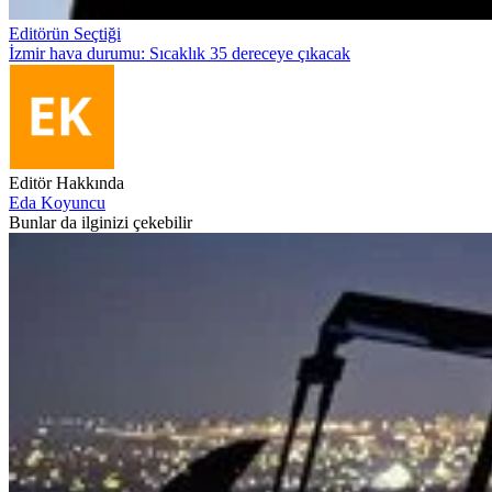
Editörün Seçtiği
İzmir hava durumu: Sıcaklık 35 dereceye çıkacak
Editör Hakkında
Eda Koyuncu
Bunlar da ilginizi çekebilir