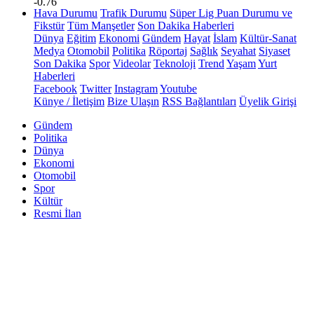
-0.76
Hava Durumu
Trafik Durumu
Süper Lig Puan Durumu ve
Fikstür
Tüm Manşetler
Son Dakika Haberleri
Dünya
Eğitim
Ekonomi
Gündem
Hayat
İslam
Kültür-Sanat
Medya
Otomobil
Politika
Röportaj
Sağlık
Seyahat
Siyaset
Son Dakika
Spor
Videolar
Teknoloji
Trend
Yaşam
Yurt
Haberleri
Facebook
Twitter
Instagram
Youtube
Künye / İletişim
Bize Ulaşın
RSS Bağlantıları
Üyelik Girişi
Gündem
Politika
Dünya
Ekonomi
Otomobil
Spor
Kültür
Resmi İlan