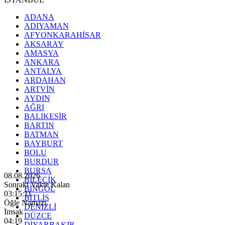
ADANA
ADIYAMAN
AFYONKARAHİSAR
AKSARAY
AMASYA
ANKARA
ANTALYA
ARDAHAN
ARTVİN
AYDIN
AĞRI
BALIKESİR
BARTIN
BATMAN
BAYBURT
BOLU
BURDUR
BURSA
08.08.2026
BİLECİK
Sonraki Vakte Kalan
BİNGÖL
03:15:09
BİTLİS
Öğle Namazı
DENİZLİ
İmsak
DÜZCE
04:19
DİYARBAKIR