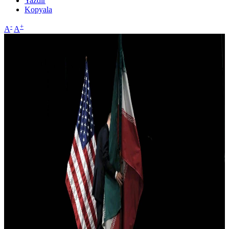
Yazdır
Kopyala
-
+
A
A