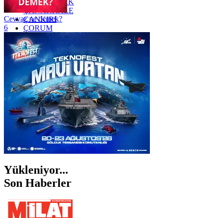
ZONGULDAK
ÇANAKKALE
Cevvaz ne demek?
ÇANKIRI
6
ÇORUM
İSTANBUL
İZMİR
ŞANLIURFA
ŞIRNAK
Yükleniyor...
Son Haberler