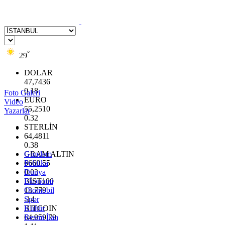
°
29
DOLAR
47,7436
0.18
Foto Galeri
EURO
Video
55,2510
Yazarlar
0.32
STERLİN
64,4811
0.38
GRAM ALTIN
Gündem
6660.55
Politika
0.03
Dünya
BİST100
Ekonomi
13.779
Otomobil
-14
Spor
BITCOIN
Kültür
64.959,79
Resmi İlan