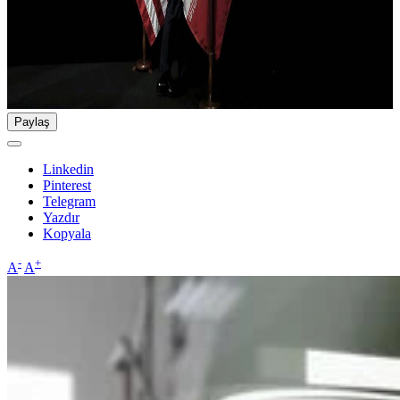
Paylaş
Linkedin
Pinterest
Telegram
Yazdır
Kopyala
-
+
A
A