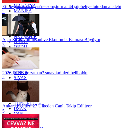
KİLİS
MALATYA
Etimesgut Belediyesi'ne soruşturma: 44 şüpheliye tutuklama talebi
MANİSA
2
MARDİN
MERSİN
MUĞLA
MUŞ
NEVŞEHİR
Aşırı Sıcakların İnsani ve Ekonomik Faturası Büyüyor
NİĞDE
3
ORDU
OSMANİYE
RİZE
SAKARYA
SAMSUN
SİNOP
2026 KPSS ne zaman? sınav tarihleri belli oldu
SİVAS
4
SİİRT
TEKİRDAĞ
TOKAT
TRABZON
TUNCELİ
Ankara Kedileri 27 Ülkeden Canlı Takip Ediliyor
UŞAK
5
VAN
YALOVA
YOZGAT