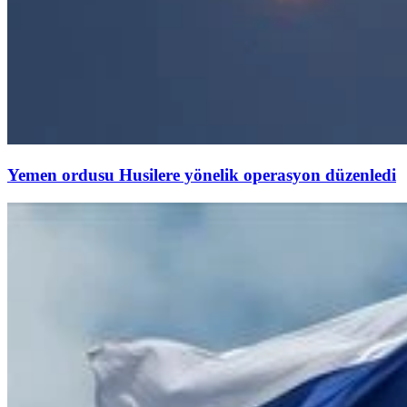
Yemen ordusu Husilere yönelik operasyon düzenledi