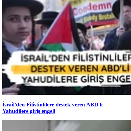
İsrail'den Filistinlilere destek veren ABD'li
Yahudilere giriş engeli