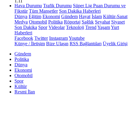
1.11
Hava Durumu
Trafik Durumu
Süper Lig Puan Durumu ve
Fikstür
Tüm Manşetler
Son Dakika Haberleri
Dünya
Eğitim
Ekonomi
Gündem
Hayat
İslam
Kültür-Sanat
Medya
Otomobil
Politika
Röportaj
Sağlık
Seyahat
Siyaset
Son Dakika
Spor
Videolar
Teknoloji
Trend
Yaşam
Yurt
Haberleri
Facebook
Twitter
Instagram
Youtube
Künye / İletişim
Bize Ulaşın
RSS Bağlantıları
Üyelik Girişi
Gündem
Politika
Dünya
Ekonomi
Otomobil
Spor
Kültür
Resmi İlan