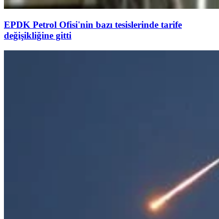
EPDK Petrol Ofisi'nin bazı tesislerinde tarife
değişikliğine gitti