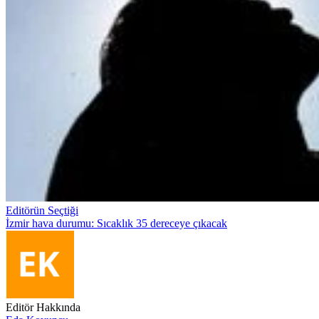
Editörün Seçtiği
İzmir hava durumu: Sıcaklık 35 dereceye çıkacak
Editör Hakkında