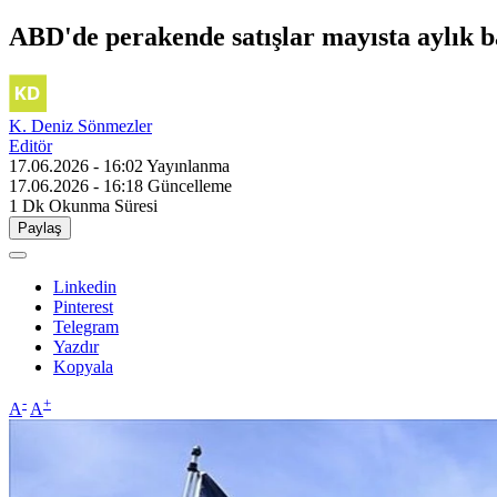
ABD'de perakende satışlar mayısta aylık baz
K. Deniz Sönmezler
Editör
17.06.2026 - 16:02
Yayınlanma
17.06.2026 - 16:18
Güncelleme
1 Dk
Okunma Süresi
Paylaş
Linkedin
Pinterest
Telegram
Yazdır
Kopyala
-
+
A
A