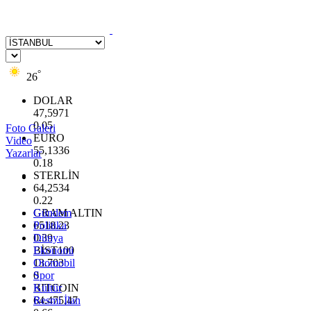
°
26
DOLAR
47,5971
0.05
Foto Galeri
EURO
Video
55,1336
Yazarlar
0.18
STERLİN
64,2534
0.22
GRAM ALTIN
Gündem
6518.23
Politika
0.39
Dünya
BİST100
Ekonomi
13.703
Otomobil
0
Spor
BITCOIN
Kültür
64.475,47
Resmi İlan