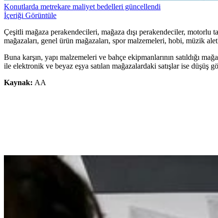
Konutlarda metrekare maliyet bedelleri güncellendi
İçeriği Görüntüle
Çeşitli mağaza perakendecileri, mağaza dışı perakendeciler, motorlu taş
mağazaları, genel ürün mağazaları, spor malzemeleri, hobi, müzik aletle
Buna karşın, yapı malzemeleri ve bahçe ekipmanlarının satıldığı mağaz
ile elektronik ve beyaz eşya satılan mağazalardaki satışlar ise düşüş gö
Kaynak:
AA