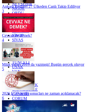
NEVŞEHİR
Ankara Kedileri 27 Ülkeden Canlı Takip Ediliyor
NİĞDE
3
ORDU
OSMANİYE
RİZE
SAKARYA
SAMSUN
SİNOP
Cevvaz ne demek?
SİVAS
4
SİİRT
TEKİRDAĞ
TOKAT
TRABZON
TUNCELİ
Milat yazarı 2019 da yazmıştı! Bugün gerçek oluyor
UŞAK
5
VAN
YALOVA
YOZGAT
ZONGULDAK
ÇANAKKALE
2026 LGS tercih sonuçları ne zaman açıklanacak?
ÇANKIRI
6
ÇORUM
İSTANBUL
İZMİR
ŞANLIURFA