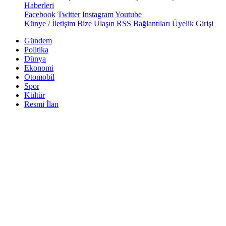
Haberleri
Facebook
Twitter
Instagram
Youtube
Künye / İletişim
Bize Ulaşın
RSS Bağlantıları
Üyelik Girişi
Gündem
Politika
Dünya
Ekonomi
Otomobil
Spor
Kültür
Resmi İlan