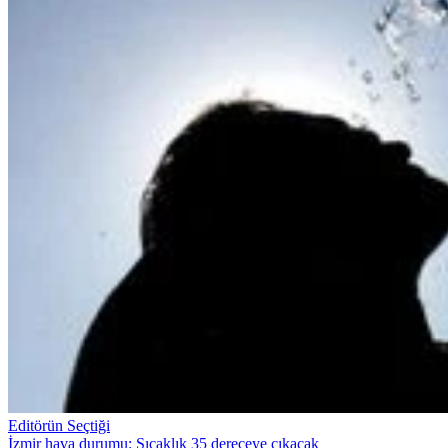
Editörün Seçtiği
İzmir hava durumu: Sıcaklık 35 dereceye çıkacak