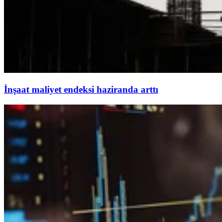
İnşaat maliyet endeksi haziranda arttı