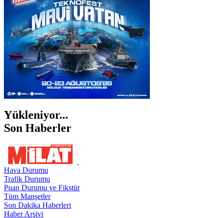
ŞIRNAK
Yükleniyor...
Son Haberler
Hava Durumu
Trafik Durumu
Puan Durumu ve Fikstür
Tüm Manşetler
Son Dakika Haberleri
Haber Arşivi