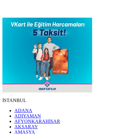
İSTANBUL
ADANA
ADIYAMAN
AFYONKARAHİSAR
AKSARAY
AMASYA