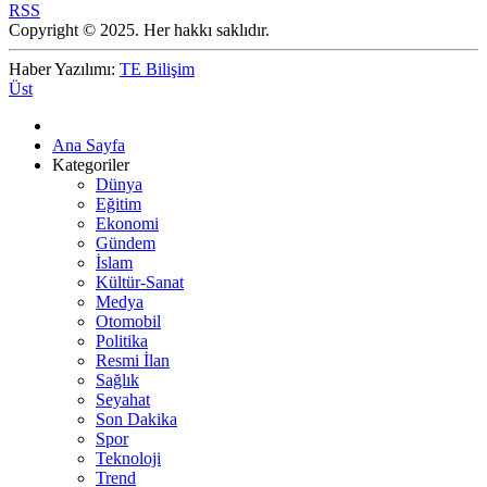
RSS
Copyright © 2025. Her hakkı saklıdır.
Haber Yazılımı:
TE Bilişim
Üst
Ana Sayfa
Kategoriler
Dünya
Eğitim
Ekonomi
Gündem
İslam
Kültür-Sanat
Medya
Otomobil
Politika
Resmi İlan
Sağlık
Seyahat
Son Dakika
Spor
Teknoloji
Trend