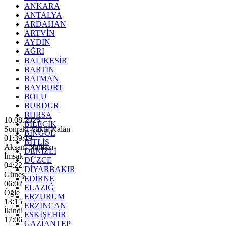
ANKARA
ANTALYA
ARDAHAN
ARTVİN
AYDIN
AĞRI
BALIKESİR
BARTIN
BATMAN
BAYBURT
BOLU
BURDUR
BURSA
10.08.2026
BİLECİK
Sonraki Vakte Kalan
BİNGÖL
01:39:17
BİTLİS
Akşam Namazı
DENİZLİ
İmsak
DÜZCE
04:22
DİYARBAKIR
Güneş
EDİRNE
06:02
ELAZIĞ
Öğle
ERZURUM
13:15
ERZİNCAN
İkindi
ESKİŞEHİR
17:06
GAZİANTEP