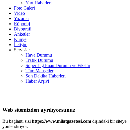
Yurt Haberleri
Foto Galeri
Video
Yazarlar
Röportaj
Biyografi
Anketler
Künye
İletişim
Servisler
Hava Durumu
Trafik Durumu
Süper Lig Puan Durumu ve Fikstür
Tüm Manşetler
Son Dakika Haberleri
Haber Arşivi
Web sitemizden ayrılıyorsunuz
Bu bağlantı sizi
https://www.milatgazetesi.com
dışındaki bir siteye
yönlendiriyor.