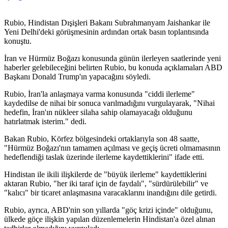
Rubio, Hindistan Dışişleri Bakanı Subrahmanyam Jaishankar ile
Yeni Delhi'deki görüşmesinin ardından ortak basın toplantısında
konuştu.
İran ve Hürmüz Boğazı konusunda günün ilerleyen saatlerinde yeni
haberler gelebileceğini belirten Rubio, bu konuda açıklamaları ABD
Başkanı Donald Trump'ın yapacağını söyledi.
Rubio, İran'la anlaşmaya varma konusunda "ciddi ilerleme"
kaydedilse de nihai bir sonuca varılmadığını vurgulayarak, "Nihai
hedefin, İran'ın nükleer silaha sahip olamayacağı olduğunu
hatırlatmak isterim." dedi.
Bakan Rubio, Körfez bölgesindeki ortaklarıyla son 48 saatte,
"Hürmüz Boğazı'nın tamamen açılması ve geçiş ücreti olmamasının
hedeflendiği taslak üzerinde ilerleme kaydettiklerini" ifade etti.
Hindistan ile ikili ilişkilerde de "büyük ilerleme" kaydettiklerini
aktaran Rubio, "her iki taraf için de faydalı", "sürdürülebilir" ve
"kalıcı" bir ticaret anlaşmasına varacaklarını inandığını dile getirdi.
Rubio, ayrıca, ABD'nin son yıllarda "göç krizi içinde" olduğunu,
ülkede göçe ilişkin yapılan düzenlemelerin Hindistan'a özel alınan