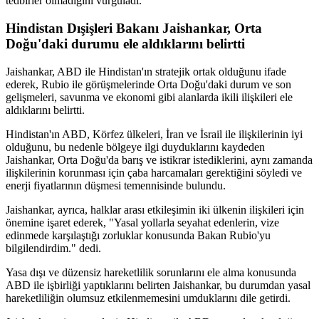
tedbirler olmadığını vurguladı.
Hindistan Dışişleri Bakanı Jaishankar, Orta
Doğu'daki durumu ele aldıklarını belirtti
Jaishankar, ABD ile Hindistan'ın stratejik ortak olduğunu ifade
ederek, Rubio ile görüşmelerinde Orta Doğu'daki durum ve son
gelişmeleri, savunma ve ekonomi gibi alanlarda ikili ilişkileri ele
aldıklarını belirtti.
Hindistan'ın ABD, Körfez ülkeleri, İran ve İsrail ile ilişkilerinin iyi
olduğunu, bu nedenle bölgeye ilgi duyduklarını kaydeden
Jaishankar, Orta Doğu'da barış ve istikrar istediklerini, aynı zamanda
ilişkilerinin korunması için çaba harcamaları gerektiğini söyledi ve
enerji fiyatlarının düşmesi temennisinde bulundu.
Jaishankar, ayrıca, halklar arası etkileşimin iki ülkenin ilişkileri için
önemine işaret ederek, "Yasal yollarla seyahat edenlerin, vize
edinmede karşılaştığı zorluklar konusunda Bakan Rubio'yu
bilgilendirdim." dedi.
Yasa dışı ve düzensiz hareketlilik sorunlarını ele alma konusunda
ABD ile işbirliği yaptıklarını belirten Jaishankar, bu durumdan yasal
hareketliliğin olumsuz etkilenmemesini umduklarını dile getirdi.