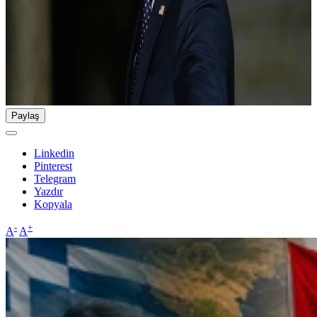
Paylaş
Linkedin
Pinterest
Telegram
Yazdır
Kopyala
-
+
A
A