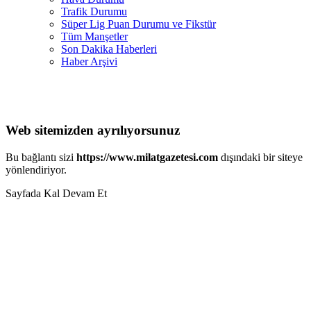
Trafik Durumu
Süper Lig Puan Durumu ve Fikstür
Tüm Manşetler
Son Dakika Haberleri
Haber Arşivi
Web sitemizden ayrılıyorsunuz
Bu bağlantı sizi
https://www.milatgazetesi.com
dışındaki bir siteye
yönlendiriyor.
Sayfada Kal
Devam Et