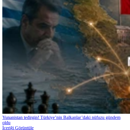
Yunanistan tedirgin! Türkiye’nin Balkanlar’daki nüfuzu gündem
oldu
İçeriği Görüntüle