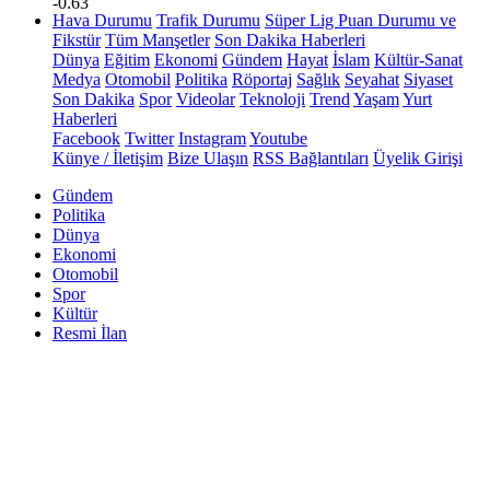
-0.63
Hava Durumu
Trafik Durumu
Süper Lig Puan Durumu ve
Fikstür
Tüm Manşetler
Son Dakika Haberleri
Dünya
Eğitim
Ekonomi
Gündem
Hayat
İslam
Kültür-Sanat
Medya
Otomobil
Politika
Röportaj
Sağlık
Seyahat
Siyaset
Son Dakika
Spor
Videolar
Teknoloji
Trend
Yaşam
Yurt
Haberleri
Facebook
Twitter
Instagram
Youtube
Künye / İletişim
Bize Ulaşın
RSS Bağlantıları
Üyelik Girişi
Gündem
Politika
Dünya
Ekonomi
Otomobil
Spor
Kültür
Resmi İlan