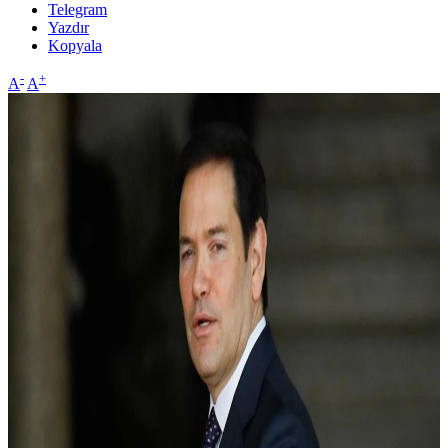
Telegram
Yazdır
Kopyala
-
+
A
A