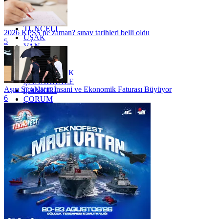
TEKİRDAĞ
TOKAT
TRABZON
TUNCELİ
2026 KPSS ne zaman? sınav tarihleri belli oldu
UŞAK
5
VAN
YALOVA
YOZGAT
ZONGULDAK
ÇANAKKALE
Aşırı Sıcakların İnsani ve Ekonomik Faturası Büyüyor
ÇANKIRI
6
ÇORUM
İSTANBUL
İZMİR
ŞANLIURFA
ŞIRNAK