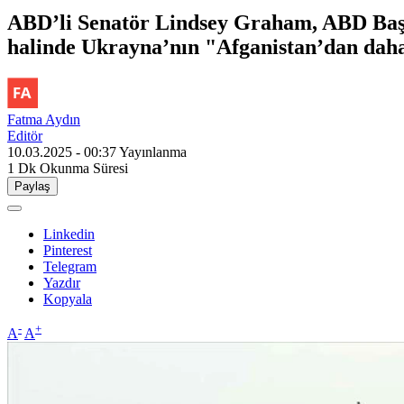
ABD’li Senatör Lindsey Graham, ABD Başk
halinde Ukrayna’nın "Afganistan’dan daha 
Fatma Aydın
Editör
10.03.2025 - 00:37
Yayınlanma
1 Dk
Okunma Süresi
Paylaş
Linkedin
Pinterest
Telegram
Yazdır
Kopyala
-
+
A
A