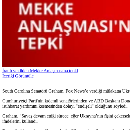
İranlı vekilden Mekke Anlaşması'na tepki
İçeriği Görüntüle
South Carolina Senatörü Graham, Fox News’e verdiği mülakatta Ukr
Cumhuriyetçi Parti'nin kıdemli senatörlerinden ve ABD Başkanı Don
istihbarat yardımını kesmesinden dolayı "endişeli" olduğunu söyledi.
Graham, "Savaş devam ettiği sürece, eğer Ukrayna’nın fişini çekerse
ifadelerini kullandı.