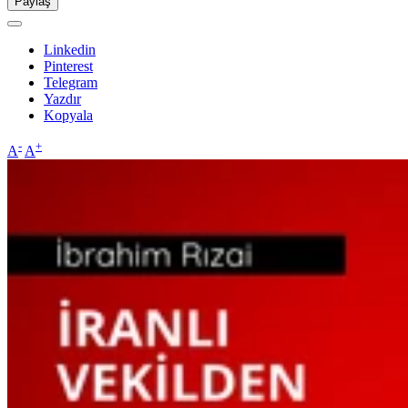
Paylaş
Linkedin
Pinterest
Telegram
Yazdır
Kopyala
-
+
A
A