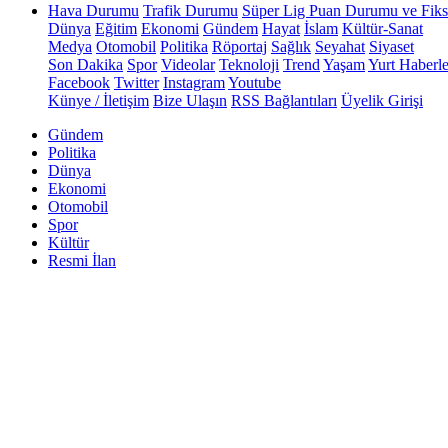
Hava Durumu
Trafik Durumu
Süper Lig Puan Durumu ve Fiks
Dünya
Eğitim
Ekonomi
Gündem
Hayat
İslam
Kültür-Sanat
Medya
Otomobil
Politika
Röportaj
Sağlık
Seyahat
Siyaset
Son Dakika
Spor
Videolar
Teknoloji
Trend
Yaşam
Yurt Haberle
Facebook
Twitter
Instagram
Youtube
Künye / İletişim
Bize Ulaşın
RSS Bağlantıları
Üyelik Girişi
Gündem
Politika
Dünya
Ekonomi
Otomobil
Spor
Kültür
Resmi İlan