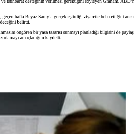
i ve istihbarat desteğinin verilmesi gerektiğini söyleyen Graham, ABD’
eçen hafta Beyaz Saray’a gerçekleştirdiği ziyarette heba ettiğini anca
ceğini belirtti.
anmasını öngören bir yasa tasarısı sunmayı planladığı bilgisini de payl
zorlamayı amaçladığını kaydetti.