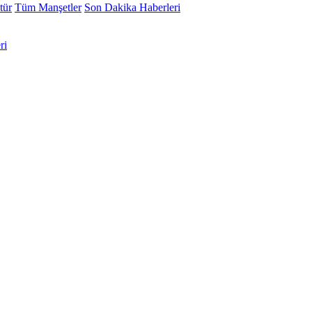
tür
Tüm Manşetler
Son Dakika Haberleri
ri