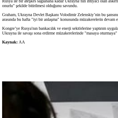
Rusya ile bir ateşkes sağlanana kadar Ukrayna’nın ihtiyacı olan asker
onurlu" şekilde bitirilmesi olduğunu savundu.
Graham, Ukrayna Devlet Başkanı Volodimir Zelenskiy’nin bu şansını, g
arasında bu hafta "iyi bir anlaşma" konusunda müzakerelerin devam ede
Kongre’ye Rusya'nın bankacılık ve enerji sektörlerine yaptırım uygul
Ukrayna ile savaşı sona erdirme müzakerelerinde "masaya oturmaya" 
Kaynak:
AA