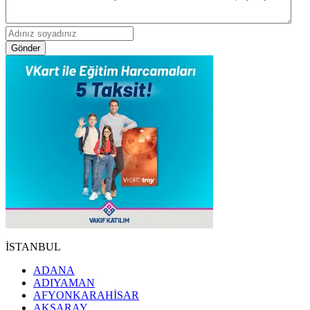
Gönder
İSTANBUL
ADANA
ADIYAMAN
AFYONKARAHİSAR
AKSARAY