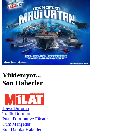
İZMİR
ŞANLIURFA
ŞIRNAK
Yükleniyor...
Son Haberler
Hava Durumu
Trafik Durumu
Puan Durumu ve Fikstür
Tüm Manşetler
Son Dakika Haberleri