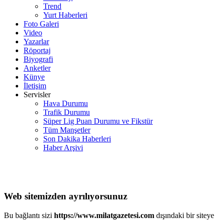
Trend
Yurt Haberleri
Foto Galeri
Video
Yazarlar
Röportaj
Biyografi
Anketler
Künye
İletişim
Servisler
Hava Durumu
Trafik Durumu
Süper Lig Puan Durumu ve Fikstür
Tüm Manşetler
Son Dakika Haberleri
Haber Arşivi
Web sitemizden ayrılıyorsunuz
Bu bağlantı sizi
https://www.milatgazetesi.com
dışındaki bir siteye