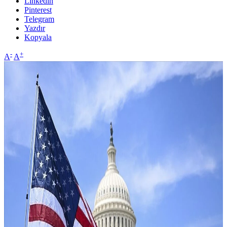
Linkedin
Pinterest
Telegram
Yazdır
Kopyala
-
+
A
A