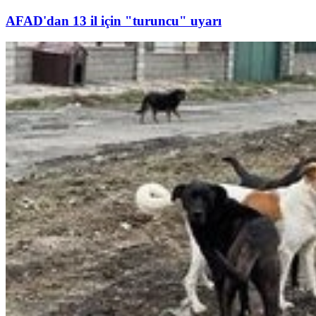
AFAD'dan 13 il için "turuncu" uyarı