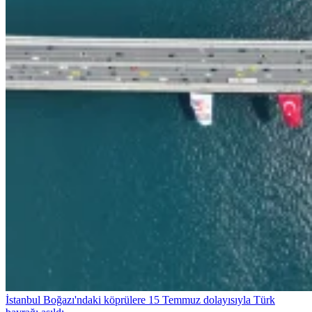
İstanbul Boğazı'ndaki köprülere 15 Temmuz dolayısıyla Türk