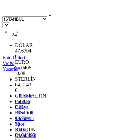
°
24
DOLAR
47,6704
0
Foto Galeri
EURO
Video
55,0406
Yazarlar
-0.08
STERLİN
64,2143
0
GRAM ALTIN
Gündem
6500.87
Politika
0.12
Dünya
BİST100
Ekonomi
13.799
Otomobil
70
Spor
BITCOIN
Kültür
64.643,95
Resmi İlan