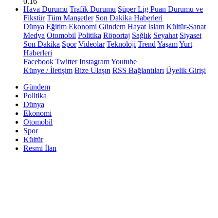
0.16
Hava Durumu
Trafik Durumu
Süper Lig Puan Durumu ve
Fikstür
Tüm Manşetler
Son Dakika Haberleri
Dünya
Eğitim
Ekonomi
Gündem
Hayat
İslam
Kültür-Sanat
Medya
Otomobil
Politika
Röportaj
Sağlık
Seyahat
Siyaset
Son Dakika
Spor
Videolar
Teknoloji
Trend
Yaşam
Yurt
Haberleri
Facebook
Twitter
Instagram
Youtube
Künye / İletişim
Bize Ulaşın
RSS Bağlantıları
Üyelik Girişi
Gündem
Politika
Dünya
Ekonomi
Otomobil
Spor
Kültür
Resmi İlan