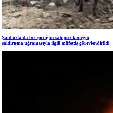
Şanlıurfa'da bir çocuğun sahipsiz köpeğin
saldırısına uğramasıyla ilgili müfettiş görevlendirildi