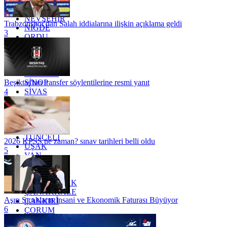
MUĞLA
MUŞ
NEVŞEHİR
Trabzonspor'dan Salah iddialarına ilişkin açıklama geldi
NİĞDE
3
ORDU
OSMANİYE
RİZE
SAKARYA
SAMSUN
SİNOP
Beşiktaş'tan transfer söylentilerine resmi yanıt
SİVAS
4
SİİRT
TEKİRDAĞ
TOKAT
TRABZON
TUNCELİ
2026 KPSS ne zaman? sınav tarihleri belli oldu
UŞAK
5
VAN
YALOVA
YOZGAT
ZONGULDAK
ÇANAKKALE
Aşırı Sıcakların İnsani ve Ekonomik Faturası Büyüyor
ÇANKIRI
6
ÇORUM
İSTANBUL