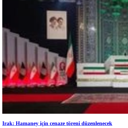
Irak: Hamaney için cenaze töreni düzenlenecek