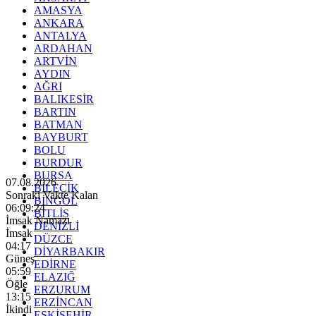
AMASYA
ANKARA
ANTALYA
ARDAHAN
ARTVİN
AYDIN
AĞRI
BALIKESİR
BARTIN
BATMAN
BAYBURT
BOLU
BURDUR
BURSA
07.08.2026
BİLECİK
Sonraki Vakte Kalan
BİNGÖL
06:09:23
BİTLİS
İmsak Namazı
DENİZLİ
İmsak
DÜZCE
04:17
DİYARBAKIR
Güneş
EDİRNE
05:59
ELAZIĞ
Öğle
ERZURUM
13:15
ERZİNCAN
İkindi
ESKİŞEHİR