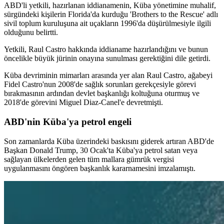
ABD'li yetkili, hazırlanan iddianamenin, Küba yönetimine muhalif,
sürgündeki kişilerin Florida'da kurduğu 'Brothers to the Rescue' adlı
sivil toplum kuruluşuna ait uçakların 1996'da düşürülmesiyle ilgili
olduğunu belirtti.
Yetkili, Raul Castro hakkında iddianame hazırlandığını ve bunun
öncelikle büyük jürinin onayına sunulması gerektiğini dile getirdi.
Küba devriminin mimarları arasında yer alan Raul Castro, ağabeyi
Fidel Castro'nun 2008'de sağlık sorunları gerekçesiyle görevi
bırakmasının ardından devlet başkanlığı koltuğuna oturmuş ve
2018'de görevini Miguel Diaz-Canel'e devretmişti.
ABD'nin Küba'ya petrol engeli
Son zamanlarda Küba üzerindeki baskısını giderek artıran ABD'de
Başkan Donald Trump, 30 Ocak'ta Küba'ya petrol satan veya
sağlayan ülkelerden gelen tüm mallara gümrük vergisi
uygulanmasını öngören başkanlık kararnamesini imzalamıştı.