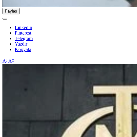
Paylaş
Linkedin
Pinterest
Telegram
Yazdır
Kopyala
-
+
A
A