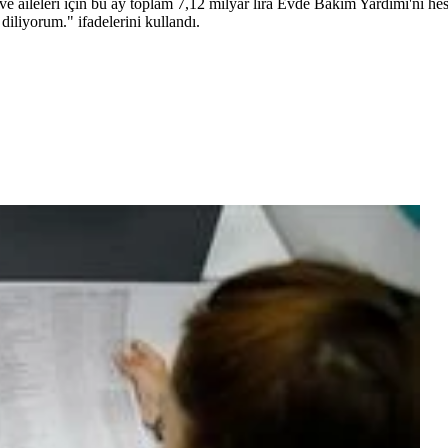
ve aileleri için bu ay toplam 7,12 milyar lira Evde Bakım Yardımı'nı he
diliyorum." ifadelerini kullandı.