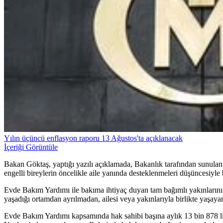
Yılın üçüncü enflasyon raporu 13 Ağustos'ta açıklanacak
İçeriği Görüntüle
Bakan Göktaş, yaptığı yazılı açıklamada, Bakanlık tarafından sunula
engelli bireylerin öncelikle aile yanında desteklenmeleri düşüncesiyle ba
Evde Bakım Yardımı ile bakıma ihtiyaç duyan tam bağımlı yakınlarının
yaşadığı ortamdan ayrılmadan, ailesi veya yakınlarıyla birlikte yaşaya
Evde Bakım Yardımı kapsamında hak sahibi başına aylık 13 bin 878 