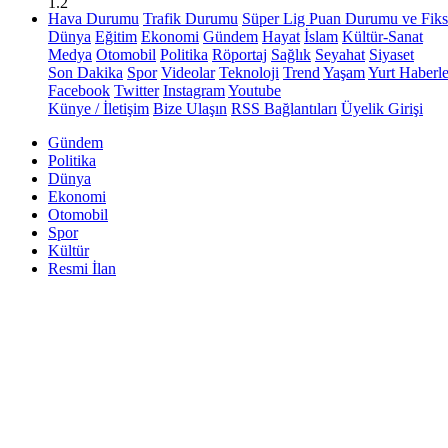
1.2
Hava Durumu
Trafik Durumu
Süper Lig Puan Durumu ve Fiks
Dünya
Eğitim
Ekonomi
Gündem
Hayat
İslam
Kültür-Sanat
Medya
Otomobil
Politika
Röportaj
Sağlık
Seyahat
Siyaset
Son Dakika
Spor
Videolar
Teknoloji
Trend
Yaşam
Yurt Haberle
Facebook
Twitter
Instagram
Youtube
Künye / İletişim
Bize Ulaşın
RSS Bağlantıları
Üyelik Girişi
Gündem
Politika
Dünya
Ekonomi
Otomobil
Spor
Kültür
Resmi İlan