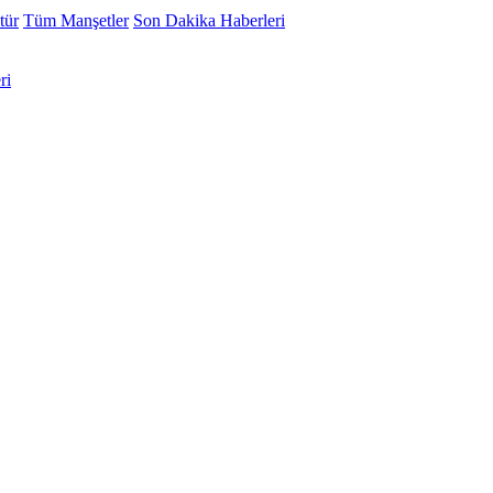
tür
Tüm Manşetler
Son Dakika Haberleri
ri