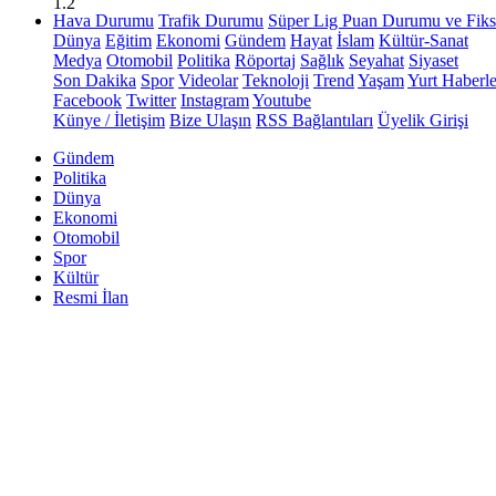
1.2
Hava Durumu
Trafik Durumu
Süper Lig Puan Durumu ve Fiks
Dünya
Eğitim
Ekonomi
Gündem
Hayat
İslam
Kültür-Sanat
Medya
Otomobil
Politika
Röportaj
Sağlık
Seyahat
Siyaset
Son Dakika
Spor
Videolar
Teknoloji
Trend
Yaşam
Yurt Haberle
Facebook
Twitter
Instagram
Youtube
Künye / İletişim
Bize Ulaşın
RSS Bağlantıları
Üyelik Girişi
Gündem
Politika
Dünya
Ekonomi
Otomobil
Spor
Kültür
Resmi İlan