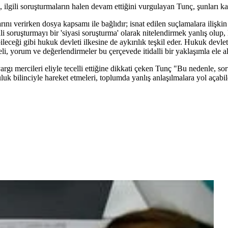
, ilgili soruşturmaların halen devam ettiğini vurgulayan Tunç, şunları ka
ı verirken dosya kapsamı ile bağlıdır; isnat edilen suçlamalara ilişkin
i soruşturmayı bir 'siyasi soruşturma' olarak nitelendirmek yanlış olup,
eceği gibi hukuk devleti ilkesine de aykırılık teşkil eder. Hukuk devlet
, yorum ve değerlendirmeler bu çerçevede itidalli bir yaklaşımla ele al
yargı mercileri eliyle tecelli ettiğine dikkati çeken Tunç "Bu nedenle, 
luk bilinciyle hareket etmeleri, toplumda yanlış anlaşılmalara yol açab