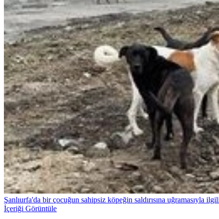
Şanlıurfa'da bir çocuğun sahipsiz köpeğin saldırısına uğramasıyla ilgili
İçeriği Görüntüle