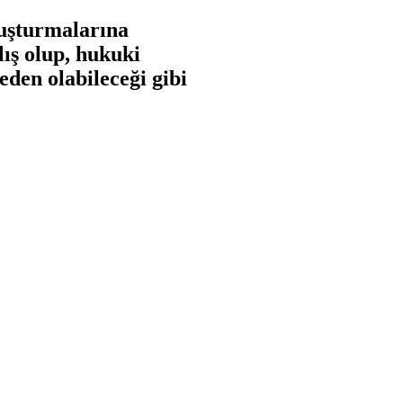
ruşturmalarına
lış olup, hukuki
den olabileceği gibi