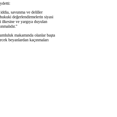
ydetti:
 iddia, savunma ve deliller
 hukuki değerlendirmelerin siyasi
i ilkesine ve yargıya duyulan
ınmalıdır."
sorumluluk makamında olanlar başta
ilecek beyanlardan kaçınmaları