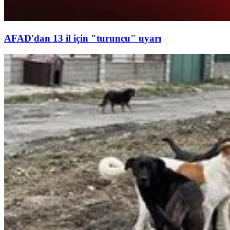
AFAD'dan 13 il için "turuncu" uyarı