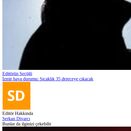
Editörün Seçtiği
İzmir hava durumu: Sıcaklık 35 dereceye çıkacak
Editör Hakkında
Serkan Divarcı
Bunlar da ilginizi çekebilir