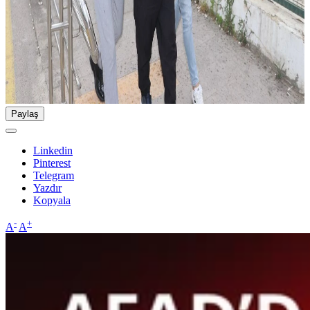
Paylaş
Linkedin
Pinterest
Telegram
Yazdır
Kopyala
-
+
A
A