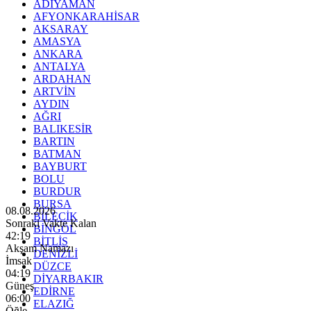
ADIYAMAN
AFYONKARAHİSAR
AKSARAY
AMASYA
ANKARA
ANTALYA
ARDAHAN
ARTVİN
AYDIN
AĞRI
BALIKESİR
BARTIN
BATMAN
BAYBURT
BOLU
BURDUR
BURSA
08.08.2026
BİLECİK
Sonraki Vakte Kalan
BİNGÖL
42:18
BİTLİS
Akşam Namazı
DENİZLİ
İmsak
DÜZCE
04:19
DİYARBAKIR
Güneş
EDİRNE
06:00
ELAZIĞ
Öğle