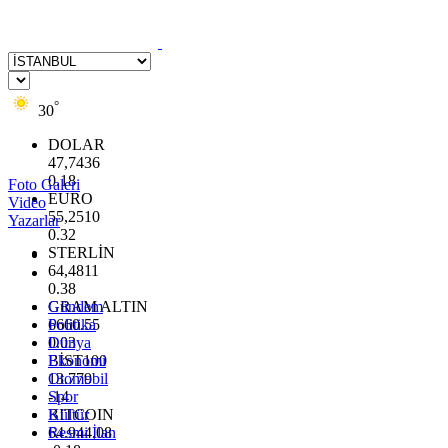
°
30
DOLAR
47,7436
0.18
Foto Galeri
EURO
Video
55,2510
Yazarlar
0.32
STERLİN
64,4811
0.38
GRAM ALTIN
Gündem
6660.55
Politika
0.03
Dünya
BİST100
Ekonomi
13.779
Otomobil
-14
Spor
BITCOIN
Kültür
64.944,08
Resmi İlan