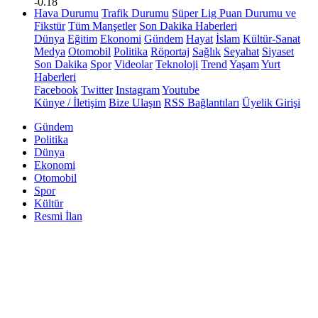
-0.18
Hava Durumu
Trafik Durumu
Süper Lig Puan Durumu ve
Fikstür
Tüm Manşetler
Son Dakika Haberleri
Dünya
Eğitim
Ekonomi
Gündem
Hayat
İslam
Kültür-Sanat
Medya
Otomobil
Politika
Röportaj
Sağlık
Seyahat
Siyaset
Son Dakika
Spor
Videolar
Teknoloji
Trend
Yaşam
Yurt
Haberleri
Facebook
Twitter
Instagram
Youtube
Künye / İletişim
Bize Ulaşın
RSS Bağlantıları
Üyelik Girişi
Gündem
Politika
Dünya
Ekonomi
Otomobil
Spor
Kültür
Resmi İlan