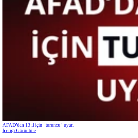
AFAD'dan 13 il için "turuncu" uyarı
İçeriği Görüntüle