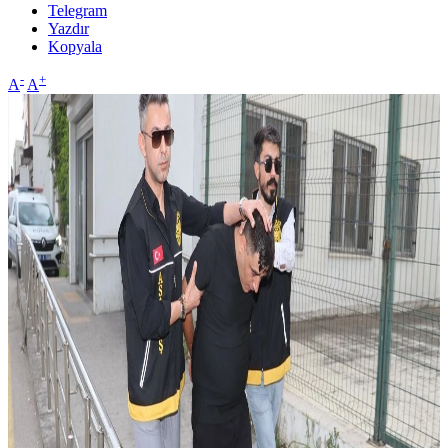
Telegram
Yazdır
Kopyala
-
+
A
A