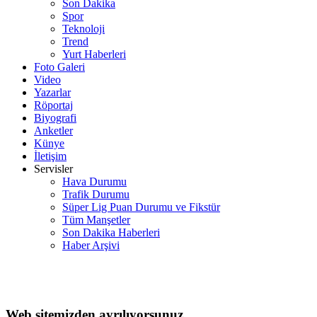
Son Dakika
Spor
Teknoloji
Trend
Yurt Haberleri
Foto Galeri
Video
Yazarlar
Röportaj
Biyografi
Anketler
Künye
İletişim
Servisler
Hava Durumu
Trafik Durumu
Süper Lig Puan Durumu ve Fikstür
Tüm Manşetler
Son Dakika Haberleri
Haber Arşivi
Web sitemizden ayrılıyorsunuz