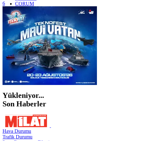
6
ÇORUM
İSTANBUL
İZMİR
ŞANLIURFA
ŞIRNAK
Yükleniyor...
Son Haberler
Hava Durumu
Trafik Durumu