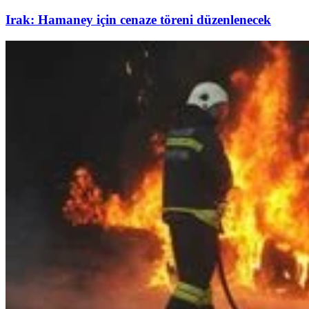
Irak: Hamaney için cenaze töreni düzenlenecek