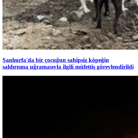
Şanlıurfa'da bir çocuğun sahipsiz köpeğin
saldırısına uğramasıyla ilgili müfettiş görevlendirildi