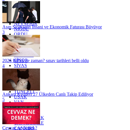
MARDİN
MERSİN
MUĞLA
MUŞ
NEVŞEHİR
Aşırı Sıcakların İnsani ve Ekonomik Faturası Büyüyor
NİĞDE
3
ORDU
OSMANİYE
RİZE
SAKARYA
SAMSUN
SİNOP
2026 KPSS ne zaman? sınav tarihleri belli oldu
SİVAS
4
SİİRT
TEKİRDAĞ
TOKAT
TRABZON
TUNCELİ
Ankara Kedileri 27 Ülkeden Canlı Takip Ediliyor
UŞAK
5
VAN
YALOVA
YOZGAT
ZONGULDAK
ÇANAKKALE
Cevvaz ne demek?
ÇANKIRI