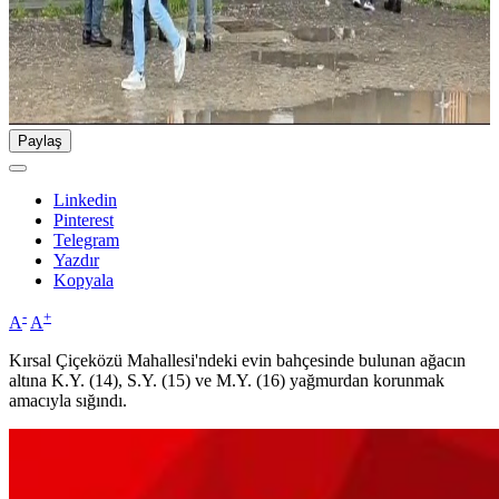
Paylaş
Linkedin
Pinterest
Telegram
Yazdır
Kopyala
-
+
A
A
Kırsal Çiçeközü Mahallesi'ndeki evin bahçesinde bulunan ağacın
altına K.Y. (14), S.Y. (15) ve M.Y. (16) yağmurdan korunmak
amacıyla sığındı.