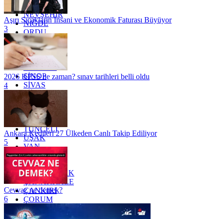
MUŞ
NEVŞEHİR
Aşırı Sıcakların İnsani ve Ekonomik Faturası Büyüyor
NİĞDE
3
ORDU
OSMANİYE
RİZE
SAKARYA
SAMSUN
SİNOP
2026 KPSS ne zaman? sınav tarihleri belli oldu
SİVAS
4
SİİRT
TEKİRDAĞ
TOKAT
TRABZON
TUNCELİ
Ankara Kedileri 27 Ülkeden Canlı Takip Ediliyor
UŞAK
5
VAN
YALOVA
YOZGAT
ZONGULDAK
ÇANAKKALE
Cevvaz ne demek?
ÇANKIRI
6
ÇORUM
İSTANBUL
İZMİR