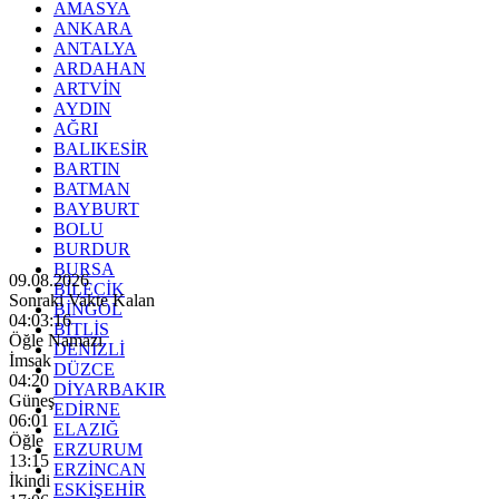
AMASYA
ANKARA
ANTALYA
ARDAHAN
ARTVİN
AYDIN
AĞRI
BALIKESİR
BARTIN
BATMAN
BAYBURT
BOLU
BURDUR
BURSA
09.08.2026
BİLECİK
Sonraki Vakte Kalan
BİNGÖL
04:03:14
BİTLİS
Öğle Namazı
DENİZLİ
İmsak
DÜZCE
04:20
DİYARBAKIR
Güneş
EDİRNE
06:01
ELAZIĞ
Öğle
ERZURUM
13:15
ERZİNCAN
İkindi
ESKİŞEHİR