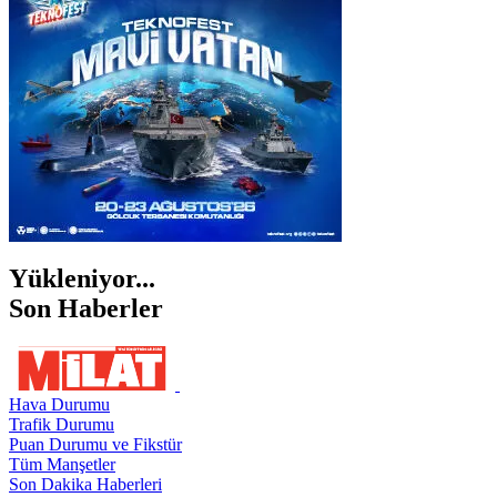
ŞANLIURFA
ŞIRNAK
Yükleniyor...
Son Haberler
Hava Durumu
Trafik Durumu
Puan Durumu ve Fikstür
Tüm Manşetler
Son Dakika Haberleri