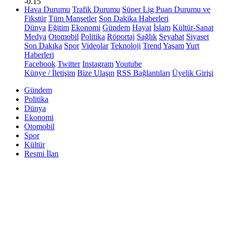
-0.15
Hava Durumu
Trafik Durumu
Süper Lig Puan Durumu ve
Fikstür
Tüm Manşetler
Son Dakika Haberleri
Dünya
Eğitim
Ekonomi
Gündem
Hayat
İslam
Kültür-Sanat
Medya
Otomobil
Politika
Röportaj
Sağlık
Seyahat
Siyaset
Son Dakika
Spor
Videolar
Teknoloji
Trend
Yaşam
Yurt
Haberleri
Facebook
Twitter
Instagram
Youtube
Künye / İletişim
Bize Ulaşın
RSS Bağlantıları
Üyelik Girişi
Gündem
Politika
Dünya
Ekonomi
Otomobil
Spor
Kültür
Resmi İlan