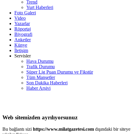
Trend
Yurt Haberleri
Foto Galeri
Video
Yazarlar
Röportaj
Biyografi
Anketler
Künye
İletişim
Servisler
Hava Durumu
Trafik Durumu
Süper Lig Puan Durumu ve Fikstür
Tüm Manşetler
Son Dakika Haberleri
Haber Arşivi
Web sitemizden ayrılıyorsunuz
Bu bağlantı sizi
https://www.milatgazetesi.com
dışındaki bir siteye