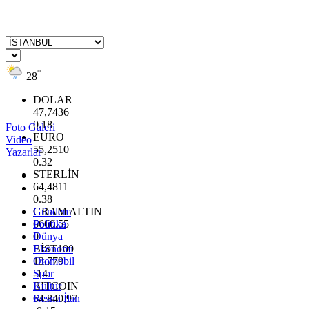
°
28
DOLAR
47,7436
0.18
Foto Galeri
EURO
Video
55,2510
Yazarlar
0.32
STERLİN
64,4811
0.38
GRAM ALTIN
Gündem
6660.55
Politika
0
Dünya
BİST100
Ekonomi
13.779
Otomobil
-14
Spor
BITCOIN
Kültür
64.840,97
Resmi İlan