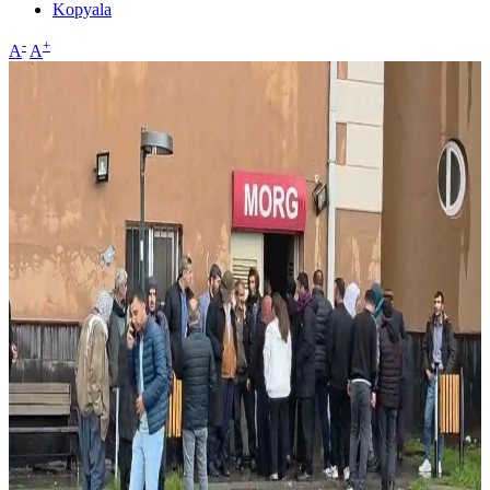
Kopyala
-
+
A
A