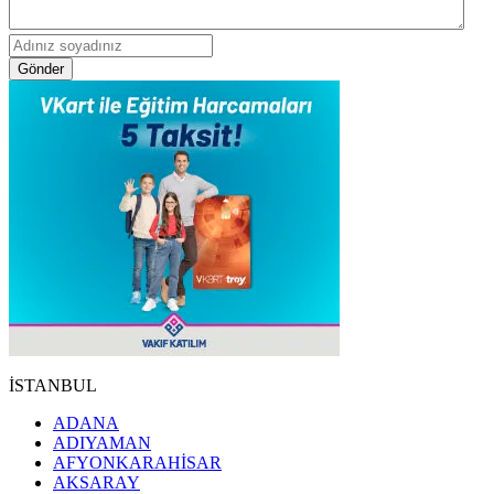
Gönder
İSTANBUL
ADANA
ADIYAMAN
AFYONKARAHİSAR
AKSARAY