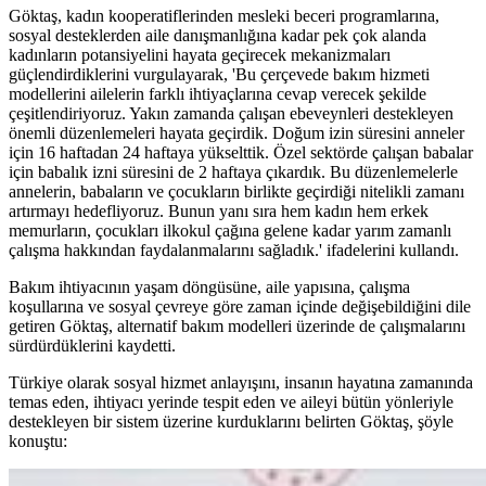
Göktaş, kadın kooperatiflerinden mesleki beceri programlarına,
sosyal desteklerden aile danışmanlığına kadar pek çok alanda
kadınların potansiyelini hayata geçirecek mekanizmaları
güçlendirdiklerini vurgulayarak, 'Bu çerçevede bakım hizmeti
modellerini ailelerin farklı ihtiyaçlarına cevap verecek şekilde
çeşitlendiriyoruz. Yakın zamanda çalışan ebeveynleri destekleyen
önemli düzenlemeleri hayata geçirdik. Doğum izin süresini anneler
için 16 haftadan 24 haftaya yükselttik. Özel sektörde çalışan babalar
için babalık izni süresini de 2 haftaya çıkardık. Bu düzenlemelerle
annelerin, babaların ve çocukların birlikte geçirdiği nitelikli zamanı
artırmayı hedefliyoruz. Bunun yanı sıra hem kadın hem erkek
memurların, çocukları ilkokul çağına gelene kadar yarım zamanlı
çalışma hakkından faydalanmalarını sağladık.' ifadelerini kullandı.
Bakım ihtiyacının yaşam döngüsüne, aile yapısına, çalışma
koşullarına ve sosyal çevreye göre zaman içinde değişebildiğini dile
getiren Göktaş, alternatif bakım modelleri üzerinde de çalışmalarını
sürdürdüklerini kaydetti.
Türkiye olarak sosyal hizmet anlayışını, insanın hayatına zamanında
temas eden, ihtiyacı yerinde tespit eden ve aileyi bütün yönleriyle
destekleyen bir sistem üzerine kurduklarını belirten Göktaş, şöyle
konuştu: