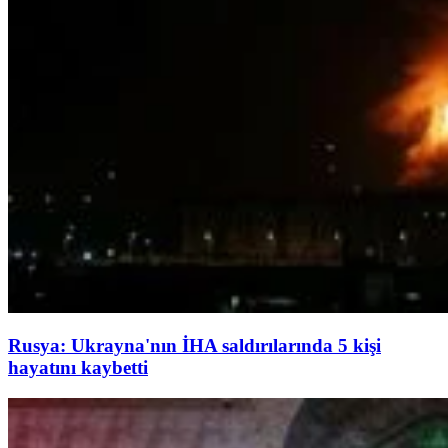
Rusya: Ukrayna'nın İHA saldırılarında 5 kişi
hayatını kaybetti