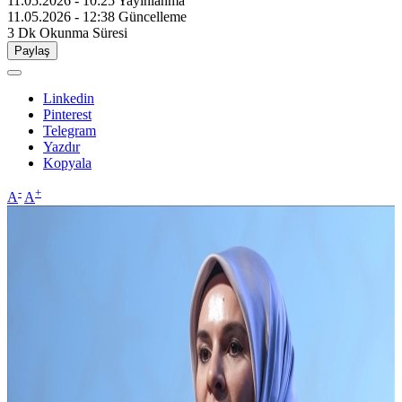
11.05.2026 - 10:25
Yayınlanma
11.05.2026 - 12:38
Güncelleme
3 Dk
Okunma Süresi
Paylaş
Linkedin
Pinterest
Telegram
Yazdır
Kopyala
-
+
A
A