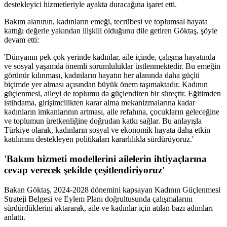
destekleyici hizmetleriyle ayakta duracağına işaret etti.
Bakım alanının, kadınların emeği, tecrübesi ve toplumsal hayata
kattığı değerle yakından ilişkili olduğunu dile getiren Göktaş, şöyle
devam etti:
'Dünyanın pek çok yerinde kadınlar, aile içinde, çalışma hayatında
ve sosyal yaşamda önemli sorumluluklar üstlenmektedir. Bu emeğin
görünür kılınması, kadınların hayatın her alanında daha güçlü
biçimde yer alması açısından büyük önem taşımaktadır. Kadının
güçlenmesi, aileyi de toplumu da güçlendiren bir süreçtir. Eğitimden
istihdama, girişimcilikten karar alma mekanizmalarına kadar
kadınların imkanlarının artması, aile refahına, çocukların geleceğine
ve toplumun üretkenliğine doğrudan katkı sağlar. Bu anlayışla
Türkiye olarak, kadınların sosyal ve ekonomik hayata daha etkin
katılımını destekleyen politikaları kararlılıkla sürdürüyoruz.'
'Bakım hizmeti modellerini ailelerin ihtiyaçlarına
cevap verecek şekilde çeşitlendiriyoruz'
Bakan Göktaş, 2024-2028 dönemini kapsayan Kadının Güçlenmesi
Strateji Belgesi ve Eylem Planı doğrultusunda çalışmalarını
sürdürdüklerini aktararak, aile ve kadınlar için atılan bazı adımları
anlattı.