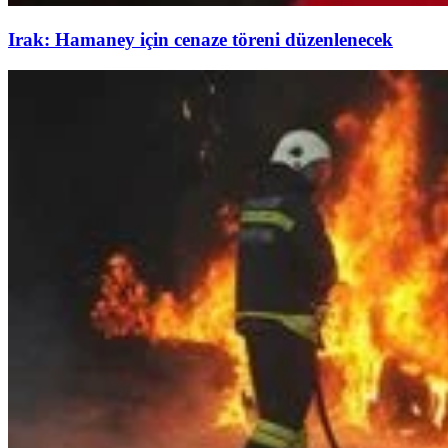
Irak: Hamaney için cenaze töreni düzenlenecek