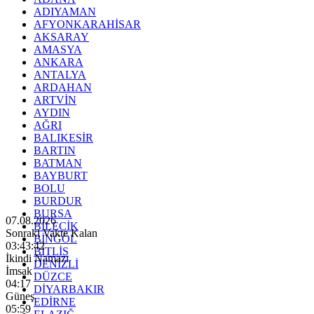
ADIYAMAN
AFYONKARAHİSAR
AKSARAY
AMASYA
ANKARA
ANTALYA
ARDAHAN
ARTVİN
AYDIN
AĞRI
BALIKESİR
BARTIN
BATMAN
BAYBURT
BOLU
BURDUR
BURSA
07.08.2026
BİLECİK
Sonraki Vakte Kalan
BİNGÖL
03:43:41
BİTLİS
İkindi Namazı
DENİZLİ
İmsak
DÜZCE
04:17
DİYARBAKIR
Güneş
EDİRNE
05:59