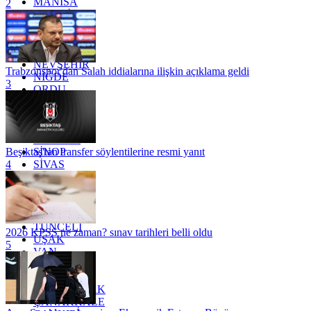
MANİSA
2
MARDİN
MERSİN
MUĞLA
MUŞ
NEVŞEHİR
Trabzonspor'dan Salah iddialarına ilişkin açıklama geldi
NİĞDE
3
ORDU
OSMANİYE
RİZE
SAKARYA
SAMSUN
SİNOP
Beşiktaş'tan transfer söylentilerine resmi yanıt
SİVAS
4
SİİRT
TEKİRDAĞ
TOKAT
TRABZON
TUNCELİ
2026 KPSS ne zaman? sınav tarihleri belli oldu
UŞAK
5
VAN
YALOVA
YOZGAT
ZONGULDAK
ÇANAKKALE