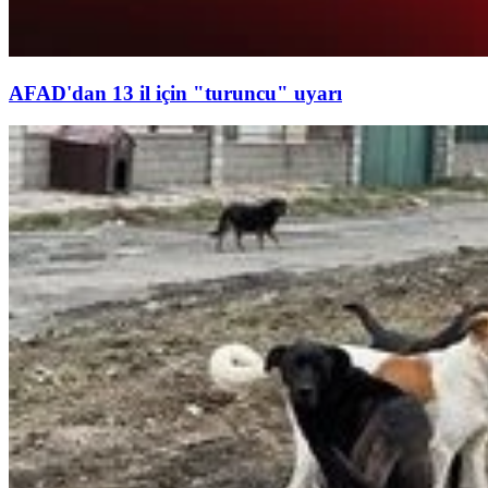
AFAD'dan 13 il için "turuncu" uyarı