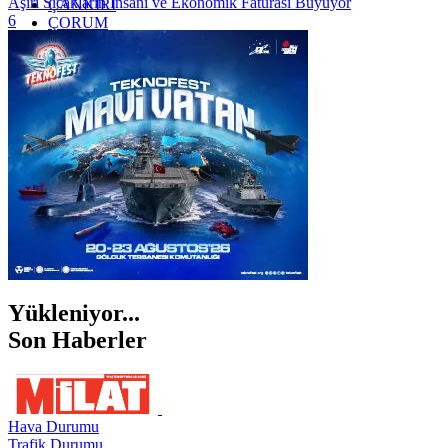
Aşırı Sıcakların İnsani ve Ekonomik Faturası Büyüyor
ÇANKIRI
6
ÇORUM
İSTANBUL
İZMİR
ŞANLIURFA
ŞIRNAK
Yükleniyor...
Son Haberler
Hava Durumu
Trafik Durumu