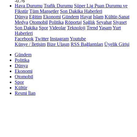
-0.76
Hava Durumu
Trafik Durumu
Süper Lig Puan Durumu ve
Fikstür
Tüm Manşetler
Son Dakika Haberleri
Dünya
Eğitim
Ekonomi
Gündem
Hayat
İslam
Kültür-Sanat
Medya
Otomobil
Politika
Röportaj
Sağlık
Seyahat
Siyaset
Son Dakika
Spor
Videolar
Teknoloji
Trend
Yaşam
Yurt
Haberleri
Facebook
Twitter
Instagram
Youtube
Künye / İletişim
Bize Ulaşın
RSS Bağlantıları
Üyelik Girişi
Gündem
Politika
Dünya
Ekonomi
Otomobil
Spor
Kültür
Resmi İlan