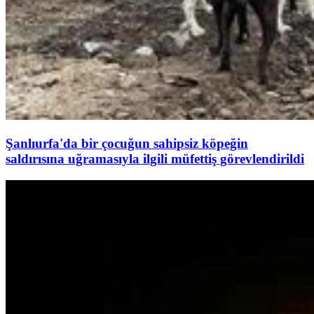
Şanlıurfa'da bir çocuğun sahipsiz köpeğin
saldırısına uğramasıyla ilgili müfettiş görevlendirildi