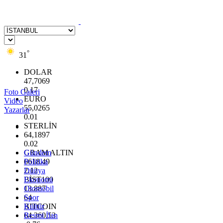
°
31
DOLAR
47,7069
0.17
Foto Galeri
EURO
Video
55,0265
Yazarlar
0.01
STERLİN
64,1897
0.02
GRAM ALTIN
Gündem
6618.49
Politika
2.12
Dünya
BİST100
Ekonomi
13.887
Otomobil
64
Spor
BITCOIN
Kültür
64.360,53
Resmi İlan