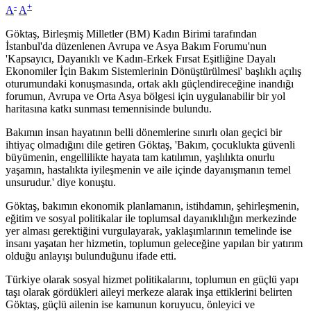
-
+
A
A
Göktaş, Birleşmiş Milletler (BM) Kadın Birimi tarafından
İstanbul'da düzenlenen Avrupa ve Asya Bakım Forumu'nun
'Kapsayıcı, Dayanıklı ve Kadın-Erkek Fırsat Eşitliğine Dayalı
Ekonomiler İçin Bakım Sistemlerinin Dönüştürülmesi' başlıklı açılış
oturumundaki konuşmasında, ortak aklı güçlendireceğine inandığı
forumun, Avrupa ve Orta Asya bölgesi için uygulanabilir bir yol
haritasına katkı sunması temennisinde bulundu.
Bakımın insan hayatının belli dönemlerine sınırlı olan geçici bir
ihtiyaç olmadığını dile getiren Göktaş, 'Bakım, çocuklukta güvenli
büyümenin, engellilikte hayata tam katılımın, yaşlılıkta onurlu
yaşamın, hastalıkta iyileşmenin ve aile içinde dayanışmanın temel
unsurudur.' diye konuştu.
Göktaş, bakımın ekonomik planlamanın, istihdamın, şehirleşmenin,
eğitim ve sosyal politikalar ile toplumsal dayanıklılığın merkezinde
yer alması gerektiğini vurgulayarak, yaklaşımlarının temelinde ise
insanı yaşatan her hizmetin, toplumun geleceğine yapılan bir yatırım
olduğu anlayışı bulunduğunu ifade etti.
Türkiye olarak sosyal hizmet politikalarını, toplumun en güçlü yapı
taşı olarak gördükleri aileyi merkeze alarak inşa ettiklerini belirten
Göktaş, güçlü ailenin ise kamunun koruyucu, önleyici ve