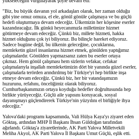
yükseleceğini vurgulayarak şöyle devam etti:
"Biz, bu büyük davanın yol arkadaşları olarak, her zaman olduğu
gibi yine omuz omuza, el ele, gönül gönüle çalışmaya ve bu güçlü
hedefi oluşturmaya devam edeceğiz. Ülkemizin her köşesine eserler
kazandıracağız. İlk günkü heyecanımızla milletimize hizmet
götürmeye devam edeceğiz. Çünkü biz, millete hizmeti, hakka
hizmet olduğunu çok iyi biliyoruz. Bu bilinçle hareket ediyoruz.
Sadece bugüne değil, bu ülkenin geleceğine, çocuklarına,
memleketin güzel insanlarına hizmet etmek, gönülden yaptığımız
çalışmalardır. Gönülden yapmazsanız zaten bu eserler ortaya
çıkmaz. Hem gönül çalışması hem sizlerin vefakar, cefakar
çalışmalarıyla inşallah memleketimizin dört bir yanında güzel eserler,
çalışmalarla terörden arındırılmış bir Türkiye'yi hep birlikte inşa
etmeye devam edeceğiz. Çünkü biz, her bir vatandaşımızın
huzurunu, refahını, önceliğimiz olarak biliyoruz.
Cumhurbaşkanımızın ortaya koyduğu hedefler doğrultusunda hep
birlikte yürüyeceğiz. Güçlü aile yapısını koruyacak, sosyal
dayanışmayı güçlendirerek Türkiye'nin yüzyılını el birliğiyle ihya
edeceğiz."
Yalova'daki programı kapsamında, Vali Hülya Kaya'yı ziyaret eden
Göktaş, ardından MHP İl Başkanı İhsan Güldoğan tarafından
ağırlandı. Göktaş'a ziyaretlerinde, AK Parti Yalova Milletvekili
Meliha Akyol, AK Parti Yalova İl Başkanı Umut Güçlü, eşlik etti.