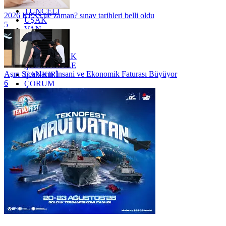
TRABZON
TUNCELİ
2026 KPSS ne zaman? sınav tarihleri belli oldu
UŞAK
5
VAN
YALOVA
YOZGAT
ZONGULDAK
ÇANAKKALE
Aşırı Sıcakların İnsani ve Ekonomik Faturası Büyüyor
ÇANKIRI
6
ÇORUM
İSTANBUL
İZMİR
ŞANLIURFA
ŞIRNAK