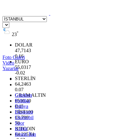
°
23
DOLAR
47,7143
0.16
Foto Galeri
EURO
Video
55,0317
Yazarlar
-0.02
STERLİN
64,2463
0.07
GRAM ALTIN
Gündem
6510.40
Politika
0.45
Dünya
BİST100
Ekonomi
13.799
Otomobil
70
Spor
BITCOIN
Kültür
64.225,61
Resmi İlan