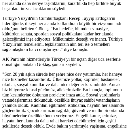
her alanda daha ileriye taşıdıklarını, kararlılıkla hep birlikte büyük
başarılara imza atacaklarını söyledi.
Türkiye Yüzyılı'nın Cumhurbaşkanı Recep Tayyip Erdoğan'ın
liderliğinde, ülkeyi her alanda kalkındıran büyük bir vizyonun adı
olduğunu belirten Göktaş, "Bu hedefle, bilimden sanayiye,
kültürden sanata, spordan sosyal politikalara kadar her alanda
geleceğimizi inşa ediyoruz. Milletimizin desteği ve inancı, Türkiye
Yüzyılı'nın temellerini, teşkilatımızın alın teri ise o temelleri
sağlamlaştıran harcı oluşturuyor." diye konuştu.
AK Parti'nin hizmetleriyle Türkiye'yi bir uçtan diğer uca eserlerle
donattığını anlatan Göktaş, şunları kaydetti:
"Son 20 yılı aşkın sürede her şehre nice dev yatırımlar, her haneye
nice hizmetler kazandırdık. Ülkemize yollar, köprüler, hastaneler,
okullar, sosyal konutlar ve daha nice değerler kazandırdık. Ancak
biz biliyoruz ki asıl gücümüz, ailelerimizdir. Bu inançla, toplumun
tüm kesimlerine dokunan projelere imza attık. Sosyal yardımlarla
vatandaşlarımıza dokunduk, özellikle ihtiyaç sahibi vatandaşların
yanında olduk. Kadınları eğitimden istihdama, hayatın her alanında
güçlendirdik. Çocuklarımızın sağlıklı, güvenli ve mutlu bir ortamda
büyümelerine özellikle önem veriyoruz. Engelli kardeşlerimize,
hayatın her alanında daha rahat hareket edebilmeleri için çeşitli
şekillerde destek olduk. Evde bakım yardımıyla yaşlısına, engellisine