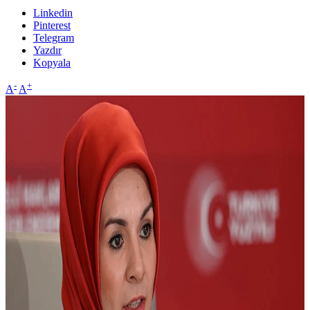
Linkedin
Pinterest
Telegram
Yazdır
Kopyala
-
+
A
A