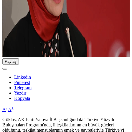
Paylaş
Linkedin
Pinterest
Telegram
Yazdır
Kopyala
-
+
A
A
Göktaş, AK Parti Yalova İl Başkanlığındaki Türkiye Yüzyılı
Buluşmaları Programı'nda, il teşkilatlarının en büyük güçleri
olduğunu, teşkilat mensuplarının emek ve gayretleriyle Türkiye'yi