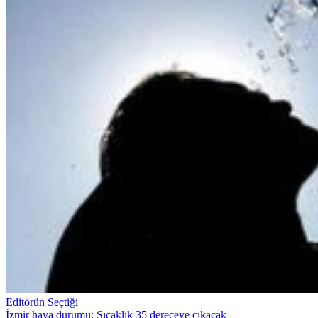
Editörün Seçtiği
İzmir hava durumu: Sıcaklık 35 dereceye çıkacak