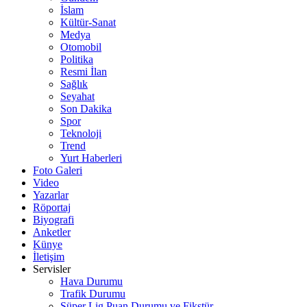
İslam
Kültür-Sanat
Medya
Otomobil
Politika
Resmi İlan
Sağlık
Seyahat
Son Dakika
Spor
Teknoloji
Trend
Yurt Haberleri
Foto Galeri
Video
Yazarlar
Röportaj
Biyografi
Anketler
Künye
İletişim
Servisler
Hava Durumu
Trafik Durumu
Süper Lig Puan Durumu ve Fikstür