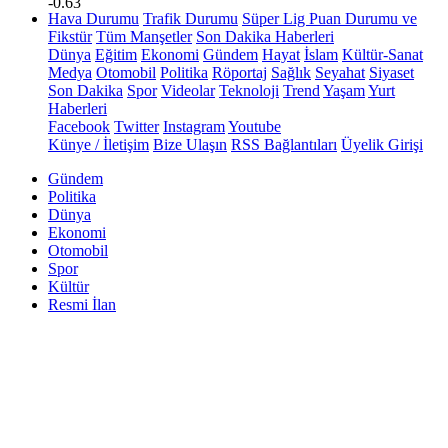
-0.63
Hava Durumu
Trafik Durumu
Süper Lig Puan Durumu ve
Fikstür
Tüm Manşetler
Son Dakika Haberleri
Dünya
Eğitim
Ekonomi
Gündem
Hayat
İslam
Kültür-Sanat
Medya
Otomobil
Politika
Röportaj
Sağlık
Seyahat
Siyaset
Son Dakika
Spor
Videolar
Teknoloji
Trend
Yaşam
Yurt
Haberleri
Facebook
Twitter
Instagram
Youtube
Künye / İletişim
Bize Ulaşın
RSS Bağlantıları
Üyelik Girişi
Gündem
Politika
Dünya
Ekonomi
Otomobil
Spor
Kültür
Resmi İlan