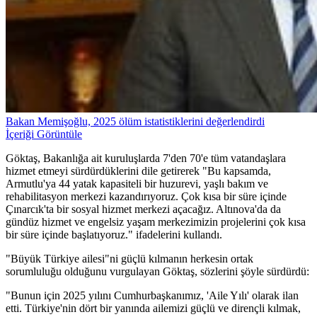
Bakan Memişoğlu, 2025 ölüm istatistiklerini değerlendirdi
İçeriği Görüntüle
Göktaş, Bakanlığa ait kuruluşlarda 7'den 70'e tüm vatandaşlara
hizmet etmeyi sürdürdüklerini dile getirerek "Bu kapsamda,
Armutlu'ya 44 yatak kapasiteli bir huzurevi, yaşlı bakım ve
rehabilitasyon merkezi kazandırıyoruz. Çok kısa bir süre içinde
Çınarcık'ta bir sosyal hizmet merkezi açacağız. Altınova'da da
gündüz hizmet ve engelsiz yaşam merkezimizin projelerini çok kısa
bir süre içinde başlatıyoruz." ifadelerini kullandı.
"Büyük Türkiye ailesi"ni güçlü kılmanın herkesin ortak
sorumluluğu olduğunu vurgulayan Göktaş, sözlerini şöyle sürdürdü:
"Bunun için 2025 yılını Cumhurbaşkanımız, 'Aile Yılı' olarak ilan
etti. Türkiye'nin dört bir yanında ailemizi güçlü ve dirençli kılmak,