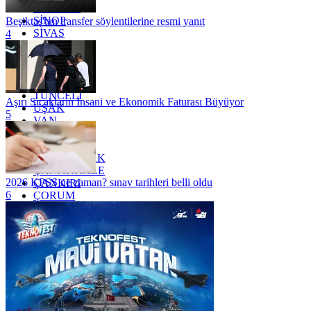
SAMSUN
SİNOP
Beşiktaş'tan transfer söylentilerine resmi yanıt
SİVAS
4
SİİRT
TEKİRDAĞ
TOKAT
TRABZON
TUNCELİ
Aşırı Sıcakların İnsani ve Ekonomik Faturası Büyüyor
UŞAK
5
VAN
YALOVA
YOZGAT
ZONGULDAK
ÇANAKKALE
2026 KPSS ne zaman? sınav tarihleri belli oldu
ÇANKIRI
6
ÇORUM
İSTANBUL
İZMİR
ŞANLIURFA
ŞIRNAK