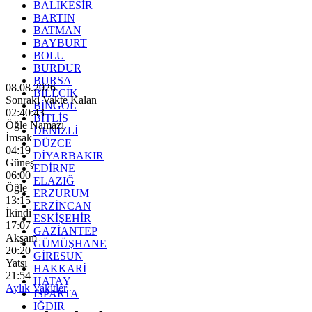
BALIKESİR
BARTIN
BATMAN
BAYBURT
BOLU
BURDUR
BURSA
08.08.2026
BİLECİK
Sonraki Vakte Kalan
BİNGÖL
02:40:41
BİTLİS
Öğle Namazı
DENİZLİ
İmsak
DÜZCE
04:19
DİYARBAKIR
Güneş
EDİRNE
06:00
ELAZIĞ
Öğle
ERZURUM
13:15
ERZİNCAN
İkindi
ESKİŞEHİR
17:07
GAZİANTEP
Akşam
GÜMÜŞHANE
20:20
GİRESUN
Yatsı
HAKKARİ
21:54
HATAY
Aylık Vakitler
ISPARTA
IĞDIR