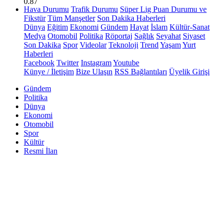
0.87
Hava Durumu
Trafik Durumu
Süper Lig Puan Durumu ve
Fikstür
Tüm Manşetler
Son Dakika Haberleri
Dünya
Eğitim
Ekonomi
Gündem
Hayat
İslam
Kültür-Sanat
Medya
Otomobil
Politika
Röportaj
Sağlık
Seyahat
Siyaset
Son Dakika
Spor
Videolar
Teknoloji
Trend
Yaşam
Yurt
Haberleri
Facebook
Twitter
Instagram
Youtube
Künye / İletişim
Bize Ulaşın
RSS Bağlantıları
Üyelik Girişi
Gündem
Politika
Dünya
Ekonomi
Otomobil
Spor
Kültür
Resmi İlan