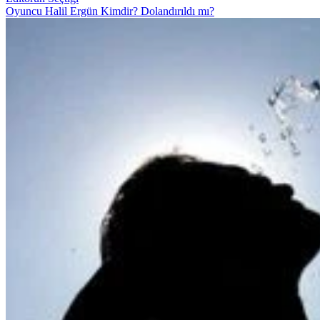
Oyuncu Halil Ergün Kimdir? Dolandırıldı mı?