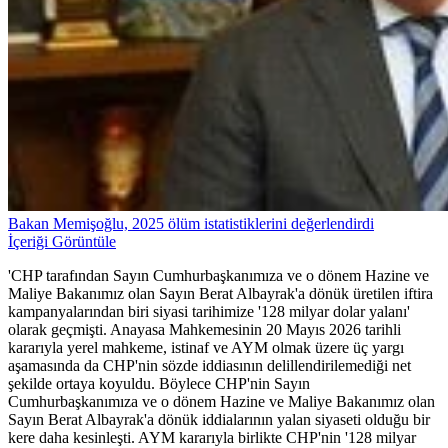
Bakan Memişoğlu, 2025 ölüm istatistiklerini değerlendirdi
İçeriği Görüntüle
'CHP tarafından Sayın Cumhurbaşkanımıza ve o dönem Hazine ve
Maliye Bakanımız olan Sayın Berat Albayrak'a dönük üretilen iftira
kampanyalarından biri siyasi tarihimize '128 milyar dolar yalanı'
olarak geçmişti. Anayasa Mahkemesinin 20 Mayıs 2026 tarihli
kararıyla yerel mahkeme, istinaf ve AYM olmak üzere üç yargı
aşamasında da CHP'nin sözde iddiasının delillendirilemediği net
şekilde ortaya koyuldu. Böylece CHP'nin Sayın
Cumhurbaşkanımıza ve o dönem Hazine ve Maliye Bakanımız olan
Sayın Berat Albayrak'a dönük iddialarının yalan siyaseti olduğu bir
kere daha kesinleşti. AYM kararıyla birlikte CHP'nin '128 milyar