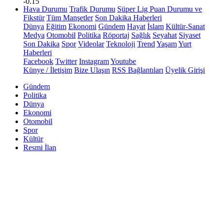
-0.15
Hava Durumu
Trafik Durumu
Süper Lig Puan Durumu ve
Fikstür
Tüm Manşetler
Son Dakika Haberleri
Dünya
Eğitim
Ekonomi
Gündem
Hayat
İslam
Kültür-Sanat
Medya
Otomobil
Politika
Röportaj
Sağlık
Seyahat
Siyaset
Son Dakika
Spor
Videolar
Teknoloji
Trend
Yaşam
Yurt
Haberleri
Facebook
Twitter
Instagram
Youtube
Künye / İletişim
Bize Ulaşın
RSS Bağlantıları
Üyelik Girişi
Gündem
Politika
Dünya
Ekonomi
Otomobil
Spor
Kültür
Resmi İlan