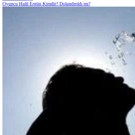
Oyuncu Halil Ergün Kimdir? Dolandırıldı mı?