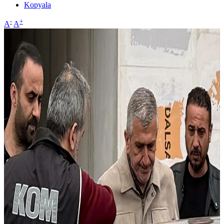
Kopyala
-
+
A
A