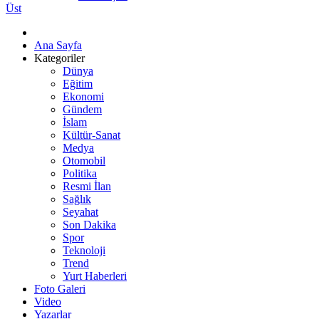
Üst
Ana Sayfa
Kategoriler
Dünya
Eğitim
Ekonomi
Gündem
İslam
Kültür-Sanat
Medya
Otomobil
Politika
Resmi İlan
Sağlık
Seyahat
Son Dakika
Spor
Teknoloji
Trend
Yurt Haberleri
Foto Galeri
Video
Yazarlar