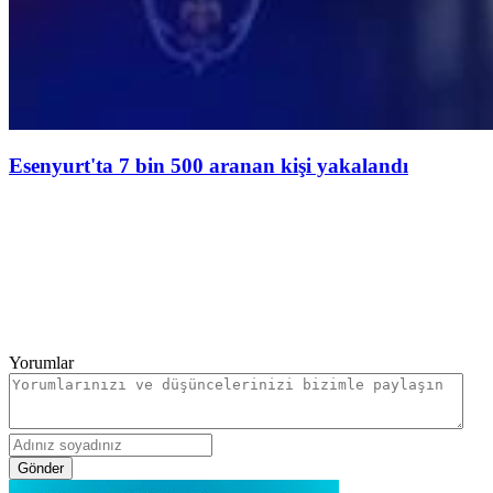
Esenyurt'ta 7 bin 500 aranan kişi yakalandı
Yorumlar
Gönder