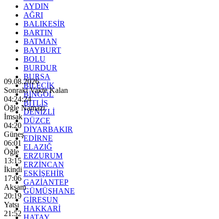
AYDIN
AĞRI
BALIKESİR
BARTIN
BATMAN
BAYBURT
BOLU
BURDUR
BURSA
09.08.2026
BİLECİK
Sonraki Vakte Kalan
BİNGÖL
04:24:22
BİTLİS
Öğle Namazı
DENİZLİ
İmsak
DÜZCE
04:20
DİYARBAKIR
Güneş
EDİRNE
06:01
ELAZIĞ
Öğle
ERZURUM
13:15
ERZİNCAN
İkindi
ESKİŞEHİR
17:06
GAZİANTEP
Akşam
GÜMÜŞHANE
20:19
GİRESUN
Yatsı
HAKKARİ
21:52
HATAY