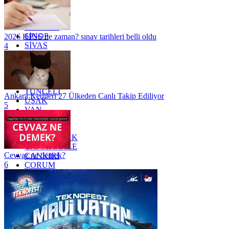
RİZE
SAKARYA
SAMSUN
SİNOP
2026 KPSS ne zaman? sınav tarihleri belli oldu
SİVAS
4
SİİRT
TEKİRDAĞ
TOKAT
TRABZON
TUNCELİ
Ankara Kedileri 27 Ülkeden Canlı Takip Ediliyor
UŞAK
5
VAN
YALOVA
YOZGAT
ZONGULDAK
ÇANAKKALE
Cevvaz ne demek?
ÇANKIRI
6
ÇORUM
İSTANBUL
İZMİR
ŞANLIURFA
ŞIRNAK