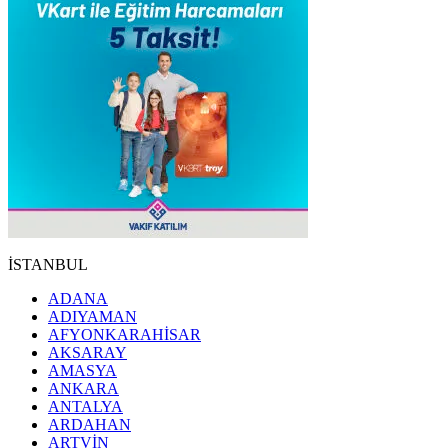
İSTANBUL
ADANA
ADIYAMAN
AFYONKARAHİSAR
AKSARAY
AMASYA
ANKARA
ANTALYA
ARDAHAN
ARTVİN