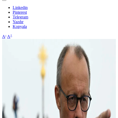
Linkedin
Pinterest
Telegram
Yazdır
Kopyala
-
+
A
A