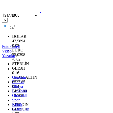
°
24
DOLAR
47,5894
0.08
Foto Galeri
EURO
Video
55,0398
Yazarlar
-0.02
STERLİN
64,1581
0.16
GRAM ALTIN
Gündem
6527.85
Politika
0.54
Dünya
BİST100
Ekonomi
13.703
Otomobil
11
Spor
BITCOIN
Kültür
64.927,78
Resmi İlan