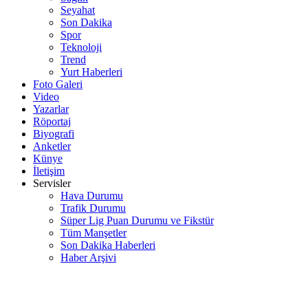
Seyahat
Son Dakika
Spor
Teknoloji
Trend
Yurt Haberleri
Foto Galeri
Video
Yazarlar
Röportaj
Biyografi
Anketler
Künye
İletişim
Servisler
Hava Durumu
Trafik Durumu
Süper Lig Puan Durumu ve Fikstür
Tüm Manşetler
Son Dakika Haberleri
Haber Arşivi