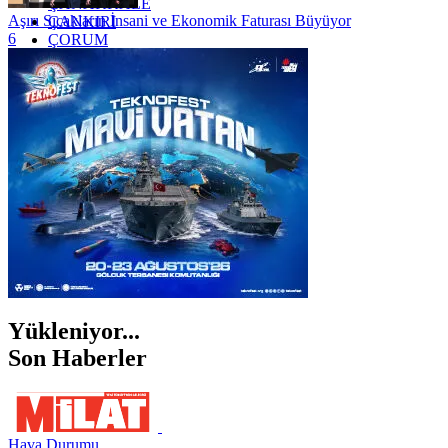
ÇANAKKALE
Aşırı Sıcakların İnsani ve Ekonomik Faturası Büyüyor
ÇANKIRI
6
ÇORUM
İSTANBUL
İZMİR
ŞANLIURFA
ŞIRNAK
Yükleniyor...
Son Haberler
Hava Durumu