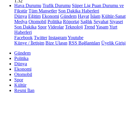
1.32
Hava Durumu
Trafik Durumu
Süper Lig Puan Durumu ve
Fikstür
Tüm Manşetler
Son Dakika Haberleri
Dünya
Eğitim
Ekonomi
Gündem
Hayat
İslam
Kültür-Sanat
Medya
Otomobil
Politika
Röportaj
Sağlık
Seyahat
Siyaset
Son Dakika
Spor
Videolar
Teknoloji
Trend
Yaşam
Yurt
Haberleri
Facebook
Twitter
Instagram
Youtube
Künye / İletişim
Bize Ulaşın
RSS Bağlantıları
Üyelik Girişi
Gündem
Politika
Dünya
Ekonomi
Otomobil
Spor
Kültür
Resmi İlan