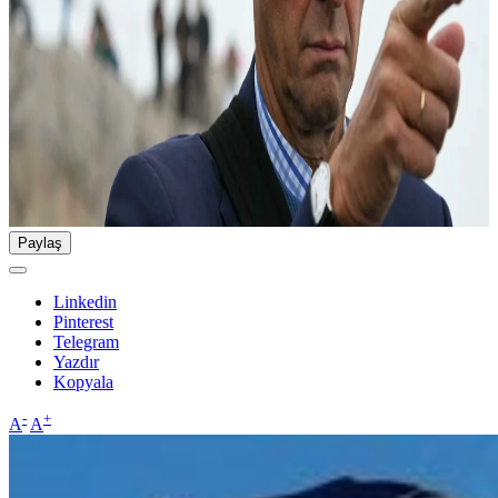
Paylaş
Linkedin
Pinterest
Telegram
Yazdır
Kopyala
-
+
A
A