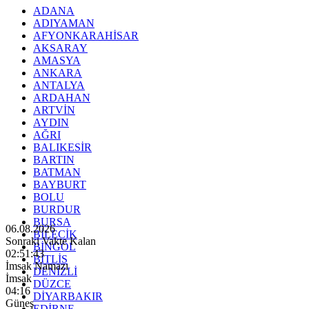
ADANA
ADIYAMAN
AFYONKARAHİSAR
AKSARAY
AMASYA
ANKARA
ANTALYA
ARDAHAN
ARTVİN
AYDIN
AĞRI
BALIKESİR
BARTIN
BATMAN
BAYBURT
BOLU
BURDUR
BURSA
06.08.2026
BİLECİK
Sonraki Vakte Kalan
BİNGÖL
02:51:41
BİTLİS
İmsak Namazı
DENİZLİ
İmsak
DÜZCE
04:16
DİYARBAKIR
Güneş
EDİRNE