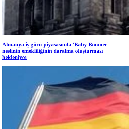
Almanya iş gücü piyasasında 'Baby Boomer'
neslinin emekliliğinin daralma oluşturması
bekleniyor