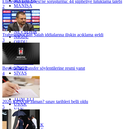
MALATYA
Etimesgut Belediyesi'ne soruşturma: 44 şüpheliye tutuklama talebi
MANİSA
2
MARDİN
MERSİN
MUĞLA
MUŞ
NEVŞEHİR
Trabzonspor'dan Salah iddialarına ilişkin açıklama geldi
NİĞDE
3
ORDU
OSMANİYE
RİZE
SAKARYA
SAMSUN
SİNOP
Beşiktaş'tan transfer söylentilerine resmi yanıt
SİVAS
4
SİİRT
TEKİRDAĞ
TOKAT
TRABZON
TUNCELİ
2026 KPSS ne zaman? sınav tarihleri belli oldu
UŞAK
5
VAN
YALOVA
YOZGAT
ZONGULDAK