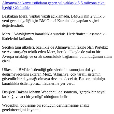
Almanya'da kamu istihdamı geçen yıl yaklaşık 5,5 milyona çıktı
İçeriği Görüntüle
Başbakan Merz, yaptığı yazılı açıklamada, BMGK'nin 2 yıllık 5
yeni geçici üyeliği için BM Genel Kurulu'nda yapılan seçimi
değerlendirdi.
Merz, 'Adaylığımızı kararlılıkla sunduk. Hedefimize ulaşamadık.'
ifadelerini kullandı.
Seçilen tüm ülkeleri, özellikle de Almanya'nın rakibi olan Portekiz
ve Avusturya'yı tebrik eden Merz, her iki ülkeyle de yakın bir
Avrupa ortaklığı ve ortak sorumluluk bağlarının bulunduğunun altını
çizdi.
Ülkesinin BM'de üstlendiği görevlerin bu sonuçtan dolayı
değişmeyeceğini aktaran Merz, 'Almanya, çok taraflı sistemin
güvenilir bir dayanağı olmaya devam edecektir. Bu sorumluluğu
kararlılıkla üstleniyoruz.' ifadelerine yer verdi.
Dışişleri Bakanı Johann Wadephul da sonucun, 'gerçek bir hayal
kırıklığı ve acı bir yenilgi' olduğunu belirtti.
Wadephul, böylesine bir sonucun derinlemesine analiz
gerektireceğini kaydetti.