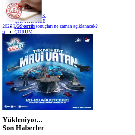
YALOVA
YOZGAT
ZONGULDAK
ÇANAKKALE
2026 LGS tercih sonuçları ne zaman açıklanacak?
ÇANKIRI
6
ÇORUM
İSTANBUL
İZMİR
ŞANLIURFA
ŞIRNAK
Yükleniyor...
Son Haberler