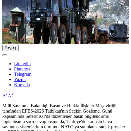
Paylaş
Linkedin
Pinterest
Telegram
Yazdır
Kopyala
-
+
A
A
Milli Savunma Bakanlığı Basın ve Halkla İlişkiler Müşavirliği
tarafından EFES-2026 Tatbikatı'nın Seçkin Gözlemci Günü
kapsamında Seferihisar'da düzenlenen basın bilgilendirme
toplantısının soru-cevap kısmında, Türkiye'de konuşlu hava
savunma sistemlerinin durumu, NATO'ya sunulan stratejik projeler