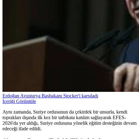
Erdoğan Avusturya Başbakanı Stocker'i karşıladı
İçeriği Görüntüle
Aynı zamanda, Suriye ordusunun da çekirdek bir unsurla, kendi
toprakları dışında ilk kez bir tatbikata katılım sağlayarak EFES-
2026'da yer aldığı, Suriye ordusuna yönelik eğitim desteğinin devam
edeceği ifade edildi.