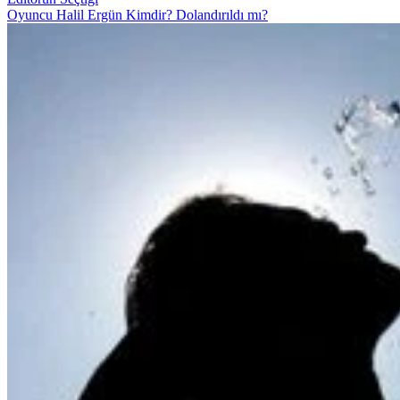
Oyuncu Halil Ergün Kimdir? Dolandırıldı mı?