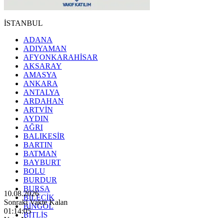
İSTANBUL
ADANA
ADIYAMAN
AFYONKARAHİSAR
AKSARAY
AMASYA
ANKARA
ANTALYA
ARDAHAN
ARTVİN
AYDIN
AĞRI
BALIKESİR
BARTIN
BATMAN
BAYBURT
BOLU
BURDUR
BURSA
10.08.2026
BİLECİK
Sonraki Vakte Kalan
BİNGÖL
01:14:03
BİTLİS