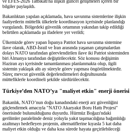
ve EFES-2026 Tatbikatı'na ilişkin güncel gelişmeleri içeren bir
bilgiler paylaşıldı.
Bakanlıktan yapılan açıklamada, hava savunma sistemlerine ilişkin
faaliyetlerin müttefik ülkelerle koordinasyon içerisinde planlandığı
vurgulandı. Bölgedeki güvenlik ortamının yakından takip edildiği
belirtilen açıklamada şu ifadelere yer verildi;
Ülkemizde görev yapan İspanya Patriot hava savunma sistemine
ilave olarak, ABD-İsrail ve İran arasında yaşanan çatışmalardan
dolayı NATO tarafından görevlendirilen ilave iki Patriot sisteminden
biri Almanya tarafından değiştirilecektir. Söz konusu değişimin
Haziran ayı içerisinde tamamlanması planlanmakta olup, ilgili
sistemin yaklaşık altı ay süreyle görev yapması öngörülmektedir.
Süreç mevcut güvenlik değerlendirmeleri doğrultusunda
müttefiklerle koordineli şekilde sürdürülecektir.
Türkiye’den NATO’ya "maliyet etkin" enerji önerisi
Bakanlık, NATO’nun doğu kanadındaki enerji arz güvenliğini
güçlendirmek amacıyla "NATO Akaryakıt Boru Hattı Projesi"
önerisinde bulunulduğunu duyurdu. Hürmüz Boğazı'ndaki
gerilimler paralelinde deniz yoluyla yakıt taşımacılığına bağımlılığı
azaltmayı hedefleyen projenin, alternatiflerine kıyasla 5 kat daha
maliyet etkin olduğu ve daha kısa sürede hayata geçirilebileceği