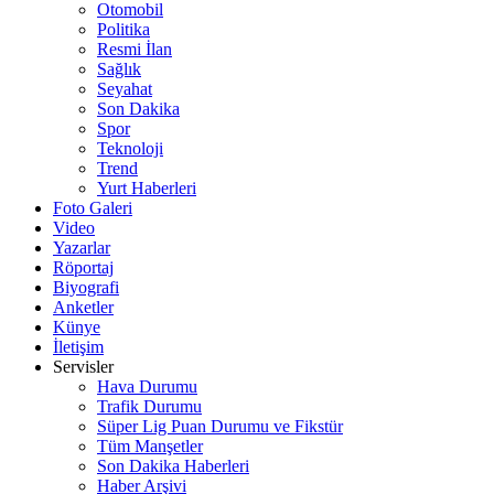
Otomobil
Politika
Resmi İlan
Sağlık
Seyahat
Son Dakika
Spor
Teknoloji
Trend
Yurt Haberleri
Foto Galeri
Video
Yazarlar
Röportaj
Biyografi
Anketler
Künye
İletişim
Servisler
Hava Durumu
Trafik Durumu
Süper Lig Puan Durumu ve Fikstür
Tüm Manşetler
Son Dakika Haberleri
Haber Arşivi