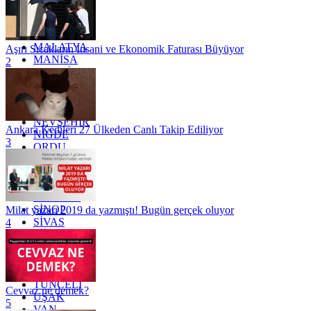
KONYA
KÜTAHYA
KİLİS
MALATYA
Aşırı Sıcakların İnsani ve Ekonomik Faturası Büyüyor
MANİSA
2
MARDİN
MERSİN
MUĞLA
MUŞ
NEVŞEHİR
Ankara Kedileri 27 Ülkeden Canlı Takip Ediliyor
NİĞDE
3
ORDU
OSMANİYE
RİZE
SAKARYA
SAMSUN
SİNOP
Milat yazarı 2019 da yazmıştı! Bugün gerçek oluyor
SİVAS
4
SİİRT
TEKİRDAĞ
TOKAT
TRABZON
TUNCELİ
Cevvaz ne demek?
UŞAK
5
VAN