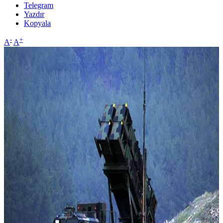
Telegram
Yazdır
Kopyala
-
+
A
A