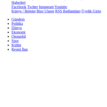
Haberleri
Facebook
Twitter
Instagram
Youtube
Künye / İletişim
Bize Ulaşın
RSS Bağlantıları
Üyelik Girişi
Gündem
Politika
Dünya
Ekonomi
Otomobil
Spor
Kültür
Resmi İlan