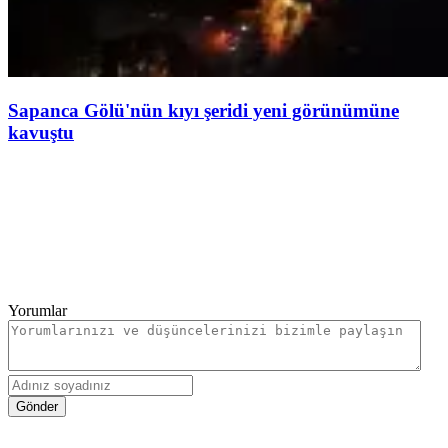
Sapanca Gölü'nün kıyı şeridi yeni görünümüne
kavuştu
Yorumlar
Gönder