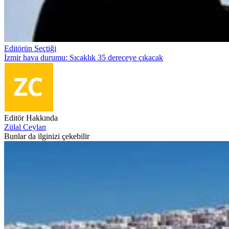
Editörün Seçtiği
İzmir hava durumu: Sıcaklık 35 dereceye çıkacak
Editör Hakkında
Zülal Ceylan
Bunlar da ilginizi çekebilir