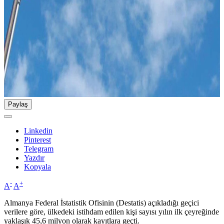
Paylaş
Linkedin
Pinterest
Telegram
Yazdır
Kopyala
-
+
A
A
Almanya Federal İstatistik Ofisinin (Destatis) açıkladığı geçici
verilere göre, ülkedeki istihdam edilen kişi sayısı yılın ilk çeyreğinde
yaklaşık 45,6 milyon olarak kayıtlara geçti.