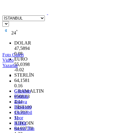
°
24
DOLAR
47,5894
0.08
Foto Galeri
EURO
Video
55,0398
Yazarlar
-0.02
STERLİN
64,1581
0.16
GRAM ALTIN
Gündem
6508.83
Politika
4.44
Dünya
BİST100
Ekonomi
13.703
Otomobil
11
Spor
BITCOIN
Kültür
64.927,78
Resmi İlan