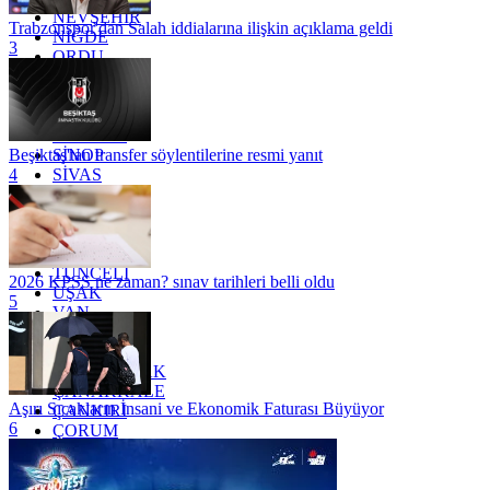
NEVŞEHİR
Trabzonspor'dan Salah iddialarına ilişkin açıklama geldi
NİĞDE
3
ORDU
OSMANİYE
RİZE
SAKARYA
SAMSUN
SİNOP
Beşiktaş'tan transfer söylentilerine resmi yanıt
SİVAS
4
SİİRT
TEKİRDAĞ
TOKAT
TRABZON
TUNCELİ
2026 KPSS ne zaman? sınav tarihleri belli oldu
UŞAK
5
VAN
YALOVA
YOZGAT
ZONGULDAK
ÇANAKKALE
Aşırı Sıcakların İnsani ve Ekonomik Faturası Büyüyor
ÇANKIRI
6
ÇORUM
İSTANBUL
İZMİR
ŞANLIURFA