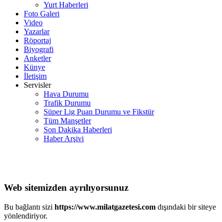
Yurt Haberleri
Foto Galeri
Video
Yazarlar
Röportaj
Biyografi
Anketler
Künye
İletişim
Servisler
Hava Durumu
Trafik Durumu
Süper Lig Puan Durumu ve Fikstür
Tüm Manşetler
Son Dakika Haberleri
Haber Arşivi
Web sitemizden ayrılıyorsunuz
Bu bağlantı sizi
https://www.milatgazetesi.com
dışındaki bir siteye
yönlendiriyor.