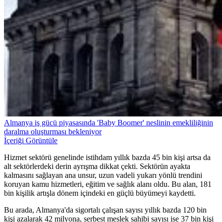
Almanya iş gücü piyasasında 'Baby Boomer' neslinin emekliliğinin
daralma oluşturması bekleniyor
İçeriği Görüntüle
Hizmet sektörü genelinde istihdam yıllık bazda 45 bin kişi artsa da
alt sektörlerdeki derin ayrışma dikkat çekti. Sektörün ayakta
kalmasını sağlayan ana unsur, uzun vadeli yukarı yönlü trendini
koruyan kamu hizmetleri, eğitim ve sağlık alanı oldu. Bu alan, 181
bin kişilik artışla dönem içindeki en güçlü büyümeyi kaydetti.
Bu arada, Almanya'da sigortalı çalışan sayısı yıllık bazda 120 bin
kişi azalarak 42 milyona, serbest meslek sahibi sayısı ise 37 bin kişi