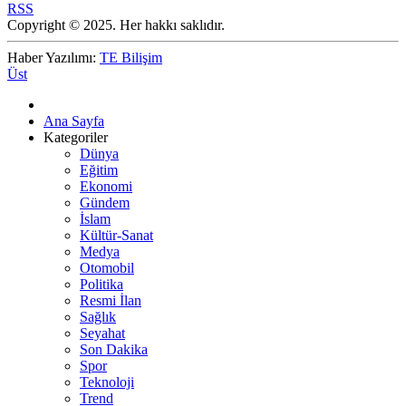
RSS
Copyright © 2025. Her hakkı saklıdır.
Haber Yazılımı:
TE Bilişim
Üst
Ana Sayfa
Kategoriler
Dünya
Eğitim
Ekonomi
Gündem
İslam
Kültür-Sanat
Medya
Otomobil
Politika
Resmi İlan
Sağlık
Seyahat
Son Dakika
Spor
Teknoloji
Trend