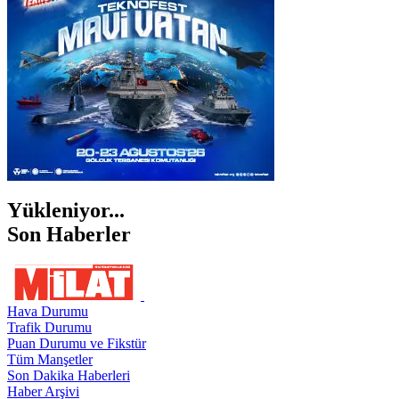
ŞIRNAK
Yükleniyor...
Son Haberler
Hava Durumu
Trafik Durumu
Puan Durumu ve Fikstür
Tüm Manşetler
Son Dakika Haberleri
Haber Arşivi