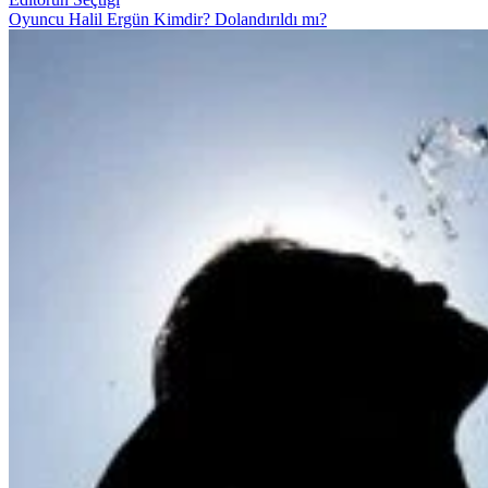
Oyuncu Halil Ergün Kimdir? Dolandırıldı mı?