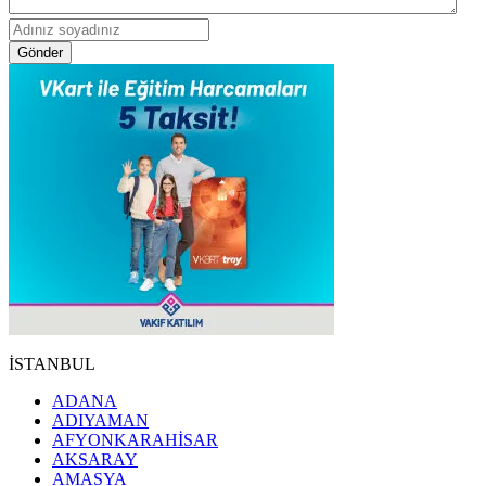
Gönder
İSTANBUL
ADANA
ADIYAMAN
AFYONKARAHİSAR
AKSARAY
AMASYA