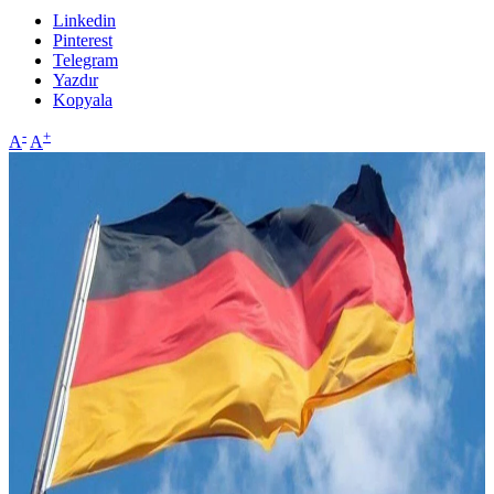
Linkedin
Pinterest
Telegram
Yazdır
Kopyala
-
+
A
A