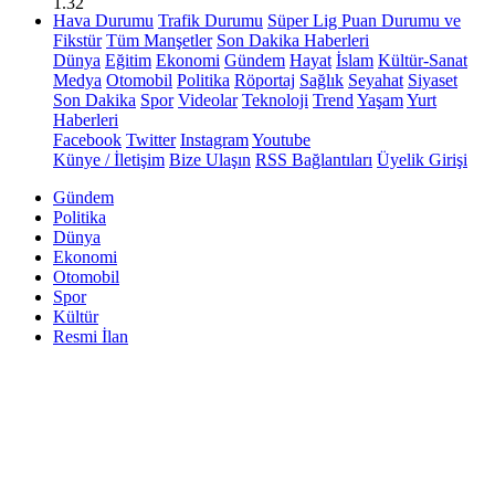
1.32
Hava Durumu
Trafik Durumu
Süper Lig Puan Durumu ve
Fikstür
Tüm Manşetler
Son Dakika Haberleri
Dünya
Eğitim
Ekonomi
Gündem
Hayat
İslam
Kültür-Sanat
Medya
Otomobil
Politika
Röportaj
Sağlık
Seyahat
Siyaset
Son Dakika
Spor
Videolar
Teknoloji
Trend
Yaşam
Yurt
Haberleri
Facebook
Twitter
Instagram
Youtube
Künye / İletişim
Bize Ulaşın
RSS Bağlantıları
Üyelik Girişi
Gündem
Politika
Dünya
Ekonomi
Otomobil
Spor
Kültür
Resmi İlan