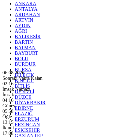
ANKARA
ANTALYA
ARDAHAN
ARTVİN
AYDIN
AĞRI
BALIKESİR
BARTIN
BATMAN
BAYBURT
BOLU
BURDUR
BURSA
06.08.2026
BİLECİK
Sonraki Vakte Kalan
BİNGÖL
02:16:15
BİTLİS
İmsak Namazı
DENİZLİ
İmsak
DÜZCE
04:16
DİYARBAKIR
Güneş
EDİRNE
05:58
ELAZIĞ
Öğle
ERZURUM
13:15
ERZİNCAN
İkindi
ESKİŞEHİR
17:08
GAZİANTEP