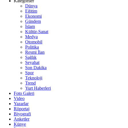
Kategoriler
Dünya
Eğitim
Ekonomi
Gündem
İslam
Kültür-Sanat
Medya
Otomobil
Politika
Resmi İlan
Sağlık
Seyahat
Son Dakika
Spor
Teknoloji
Trend
Yurt Haberleri
Foto Galeri
Video
Yazarlar
Röportaj
Biyografi
Anketler
Künye