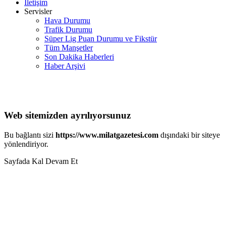
İletişim
Servisler
Hava Durumu
Trafik Durumu
Süper Lig Puan Durumu ve Fikstür
Tüm Manşetler
Son Dakika Haberleri
Haber Arşivi
Web sitemizden ayrılıyorsunuz
Bu bağlantı sizi
https://www.milatgazetesi.com
dışındaki bir siteye
yönlendiriyor.
Sayfada Kal
Devam Et