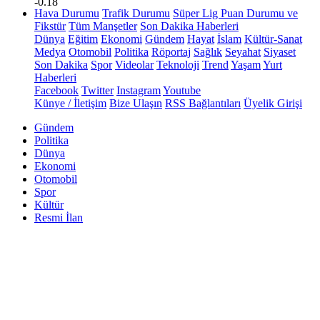
-0.18
Hava Durumu
Trafik Durumu
Süper Lig Puan Durumu ve
Fikstür
Tüm Manşetler
Son Dakika Haberleri
Dünya
Eğitim
Ekonomi
Gündem
Hayat
İslam
Kültür-Sanat
Medya
Otomobil
Politika
Röportaj
Sağlık
Seyahat
Siyaset
Son Dakika
Spor
Videolar
Teknoloji
Trend
Yaşam
Yurt
Haberleri
Facebook
Twitter
Instagram
Youtube
Künye / İletişim
Bize Ulaşın
RSS Bağlantıları
Üyelik Girişi
Gündem
Politika
Dünya
Ekonomi
Otomobil
Spor
Kültür
Resmi İlan