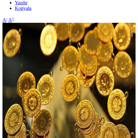
Yazdır
Kopyala
-
+
A
A