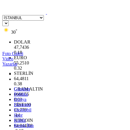
°
30
DOLAR
47,7436
0.18
Foto Galeri
EURO
Video
55,2510
Yazarlar
0.32
STERLİN
64,4811
0.38
GRAM ALTIN
Gündem
6660.55
Politika
0.03
Dünya
BİST100
Ekonomi
13.779
Otomobil
-14
Spor
BITCOIN
Kültür
64.944,08
Resmi İlan