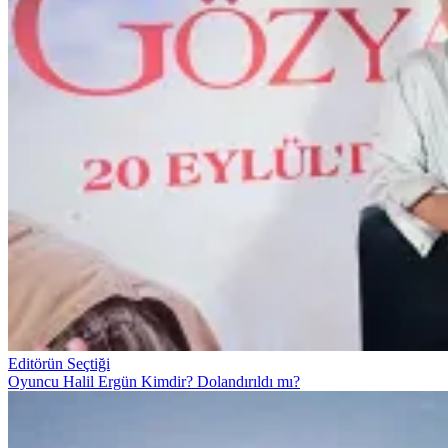
Editörün Seçtiği
Oyuncu Halil Ergün Kimdir? Dolandırıldı mı?