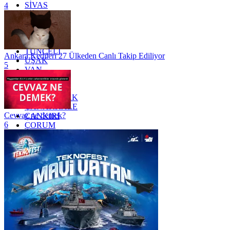
SİVAS
4
SİİRT
TEKİRDAĞ
TOKAT
TRABZON
TUNCELİ
Ankara Kedileri 27 Ülkeden Canlı Takip Ediliyor
UŞAK
5
VAN
YALOVA
YOZGAT
ZONGULDAK
ÇANAKKALE
Cevvaz ne demek?
ÇANKIRI
6
ÇORUM
İSTANBUL
İZMİR
ŞANLIURFA
ŞIRNAK