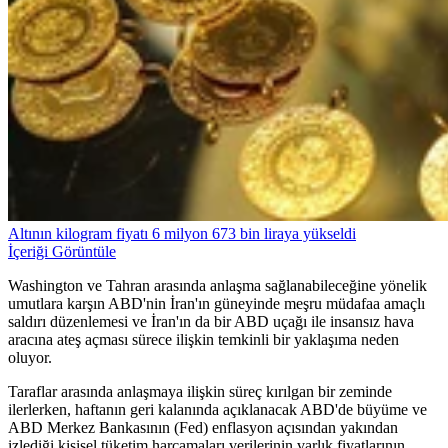
Altının kilogram fiyatı 6 milyon 673 bin liraya yükseldi
İçeriği Görüntüle
Washington ve Tahran arasında anlaşma sağlanabileceğine yönelik
umutlara karşın ABD'nin İran'ın güneyinde meşru müdafaa amaçlı
saldırı düzenlemesi ve İran'ın da bir ABD uçağı ile insansız hava
aracına ateş açması sürece ilişkin temkinli bir yaklaşıma neden
oluyor.
Taraflar arasında anlaşmaya ilişkin süreç kırılgan bir zeminde
ilerlerken, haftanın geri kalanında açıklanacak ABD'de büyüme ve
ABD Merkez Bankasının (Fed) enflasyon açısından yakından
izlediği kişisel tüketim harcamaları verilerinin varlık fiyatlarının