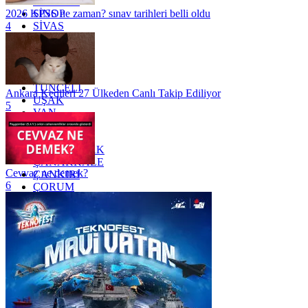
SAMSUN
SİNOP
2026 KPSS ne zaman? sınav tarihleri belli oldu
SİVAS
4
SİİRT
TEKİRDAĞ
TOKAT
TRABZON
TUNCELİ
Ankara Kedileri 27 Ülkeden Canlı Takip Ediliyor
UŞAK
5
VAN
YALOVA
YOZGAT
ZONGULDAK
ÇANAKKALE
Cevvaz ne demek?
ÇANKIRI
6
ÇORUM
İSTANBUL
İZMİR
ŞANLIURFA
ŞIRNAK