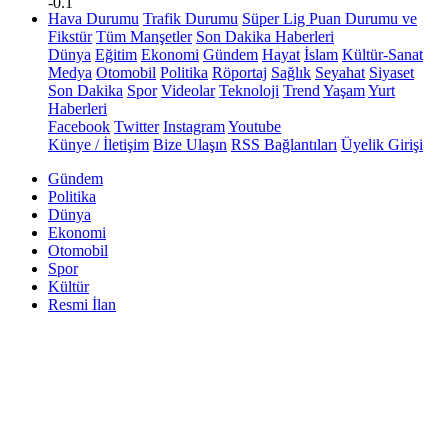
-0.1
Hava Durumu
Trafik Durumu
Süper Lig Puan Durumu ve
Fikstür
Tüm Manşetler
Son Dakika Haberleri
Dünya
Eğitim
Ekonomi
Gündem
Hayat
İslam
Kültür-Sanat
Medya
Otomobil
Politika
Röportaj
Sağlık
Seyahat
Siyaset
Son Dakika
Spor
Videolar
Teknoloji
Trend
Yaşam
Yurt
Haberleri
Facebook
Twitter
Instagram
Youtube
Künye / İletişim
Bize Ulaşın
RSS Bağlantıları
Üyelik Girişi
Gündem
Politika
Dünya
Ekonomi
Otomobil
Spor
Kültür
Resmi İlan