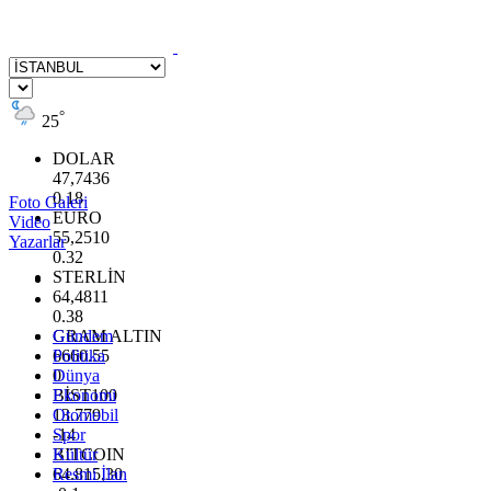
°
25
DOLAR
47,7436
0.18
Foto Galeri
EURO
Video
55,2510
Yazarlar
0.32
STERLİN
64,4811
0.38
GRAM ALTIN
Gündem
6660.55
Politika
0
Dünya
BİST100
Ekonomi
13.779
Otomobil
-14
Spor
BITCOIN
Kültür
64.815,30
Resmi İlan