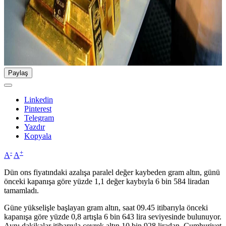
Paylaş
Linkedin
Pinterest
Telegram
Yazdır
Kopyala
-
+
A
A
Dün ons fiyatındaki azalışa paralel değer kaybeden gram altın, günü
önceki kapanışa göre yüzde 1,1 değer kaybıyla 6 bin 584 liradan
tamamladı.
Güne yükselişle başlayan gram altın, saat 09.45 itibarıyla önceki
kapanışa göre yüzde 0,8 artışla 6 bin 643 lira seviyesinde bulunuyor.
Aynı dakikalar itibarıyla çeyrek altın 10 bin 928 liradan, Cumhuriyet