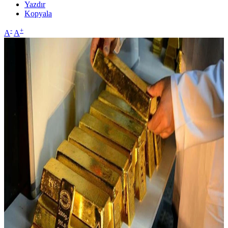
Yazdır
Kopyala
-
+
A
A