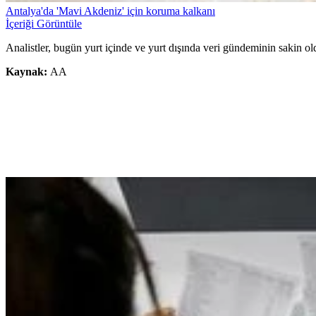
Antalya'da 'Mavi Akdeniz' için koruma kalkanı
İçeriği Görüntüle
Analistler, bugün yurt içinde ve yurt dışında veri gündeminin sakin ol
Kaynak:
AA