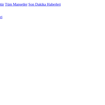
tür
Tüm Manşetler
Son Dakika Haberleri
ri