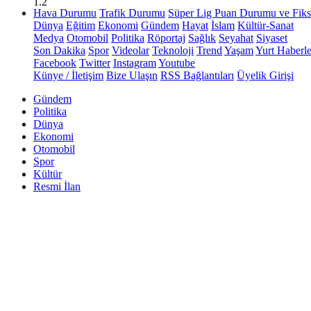
1.2
Hava Durumu
Trafik Durumu
Süper Lig Puan Durumu ve Fiks
Dünya
Eğitim
Ekonomi
Gündem
Hayat
İslam
Kültür-Sanat
Medya
Otomobil
Politika
Röportaj
Sağlık
Seyahat
Siyaset
Son Dakika
Spor
Videolar
Teknoloji
Trend
Yaşam
Yurt Haberle
Facebook
Twitter
Instagram
Youtube
Künye / İletişim
Bize Ulaşın
RSS Bağlantıları
Üyelik Girişi
Gündem
Politika
Dünya
Ekonomi
Otomobil
Spor
Kültür
Resmi İlan