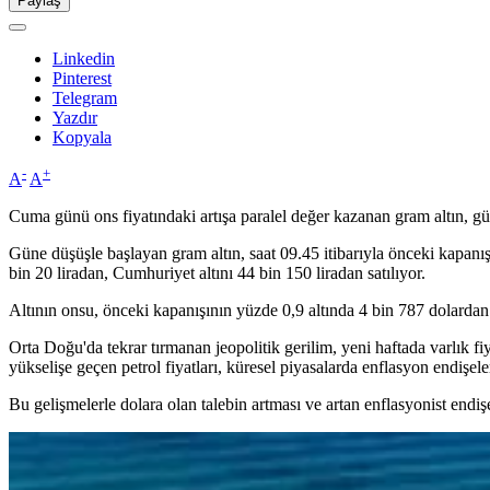
Paylaş
Linkedin
Pinterest
Telegram
Yazdır
Kopyala
-
+
A
A
Cuma günü ons fiyatındaki artışa paralel değer kazanan gram altın, g
Güne düşüşle başlayan gram altın, saat 09.45 itibarıyla önceki kapanışa
bin 20 liradan, Cumhuriyet altını 44 bin 150 liradan satılıyor.
Altının onsu, önceki kapanışının yüzde 0,9 altında 4 bin 787 dolardan
Orta Doğu'da tekrar tırmanan jeopolitik gerilim, yeni haftada varlık f
yükselişe geçen petrol fiyatları, küresel piyasalarda enflasyon endişel
Bu gelişmelerle dolara olan talebin artması ve artan enflasyonist endiş