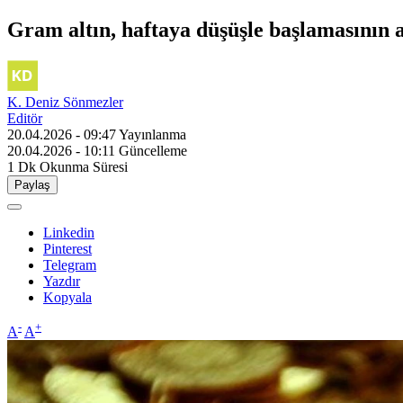
Gram altın, haftaya düşüşle başlamasının a
K. Deniz Sönmezler
Editör
20.04.2026 - 09:47
Yayınlanma
20.04.2026 - 10:11
Güncelleme
1 Dk
Okunma Süresi
Paylaş
Linkedin
Pinterest
Telegram
Yazdır
Kopyala
-
+
A
A