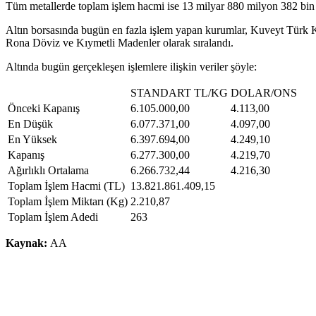
Tüm metallerde toplam işlem hacmi ise 13 milyar 880 milyon 382 bin 3
Altın borsasında bugün en fazla işlem yapan kurumlar, Kuveyt Türk
Rona Döviz ve Kıymetli Madenler olarak sıralandı.
Altında bugün gerçekleşen işlemlere ilişkin veriler şöyle:
STANDART TL/KG
DOLAR/ONS
Önceki Kapanış
6.105.000,00
4.113,00
En Düşük
6.077.371,00
4.097,00
En Yüksek
6.397.694,00
4.249,10
Kapanış
6.277.300,00
4.219,70
Ağırlıklı Ortalama
6.266.732,44
4.216,30
Toplam İşlem Hacmi (TL)
13.821.861.409,15
Toplam İşlem Miktarı (Kg)
2.210,87
Toplam İşlem Adedi
263
Kaynak:
AA