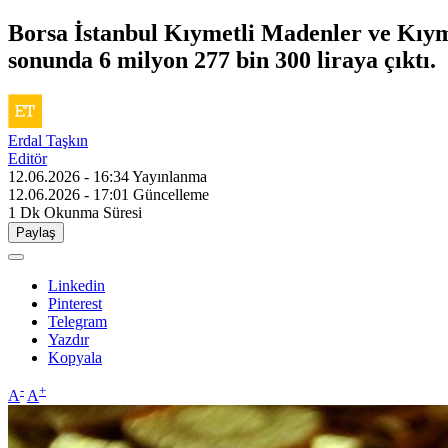
Borsa İstanbul Kıymetli Madenler ve Kıymet
sonunda 6 milyon 277 bin 300 liraya çıktı.
Erdal Taşkın
Editör
12.06.2026 - 16:34
Yayınlanma
12.06.2026 - 17:01
Güncelleme
1 Dk
Okunma Süresi
Paylaş
Linkedin
Pinterest
Telegram
Yazdır
Kopyala
-
+
A
A