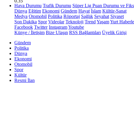
0.35
Hava Durumu
Trafik Durumu
Süper Lig Puan Durumu ve Fiks
Dünya
Eğitim
Ekonomi
Gündem
Hayat
İslam
Kültür-Sanat
Medya
Otomobil
Politika
Röportaj
Sağlık
Seyahat
Siyaset
Son Dakika
Spor
Videolar
Teknoloji
Trend
Yaşam
Yurt Haberle
Facebook
Twitter
Instagram
Youtube
Künye / İletişim
Bize Ulaşın
RSS Bağlantıları
Üyelik Girişi
Gündem
Politika
Dünya
Ekonomi
Otomobil
Spor
Kültür
Resmi İlan