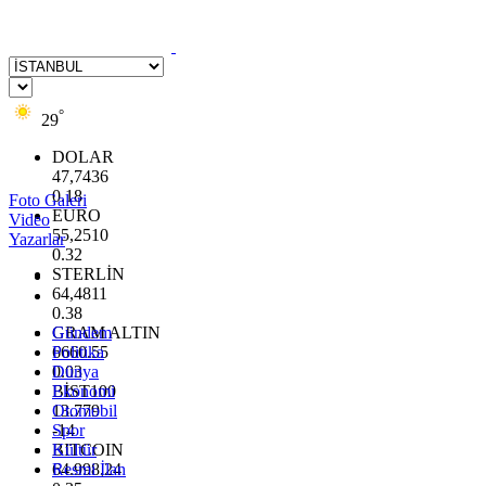
°
29
DOLAR
47,7436
0.18
Foto Galeri
EURO
Video
55,2510
Yazarlar
0.32
STERLİN
64,4811
0.38
GRAM ALTIN
Gündem
6660.55
Politika
0.03
Dünya
BİST100
Ekonomi
13.779
Otomobil
-14
Spor
BITCOIN
Kültür
64.998,24
Resmi İlan