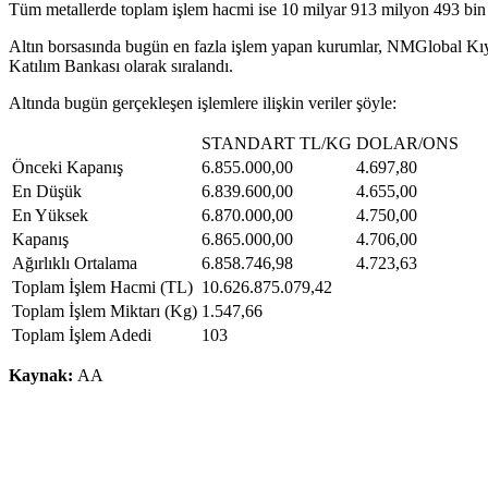
Tüm metallerde toplam işlem hacmi ise 10 milyar 913 milyon 493 bin 2
Altın borsasında bugün en fazla işlem yapan kurumlar, NMGlobal Kı
Katılım Bankası olarak sıralandı.
Altında bugün gerçekleşen işlemlere ilişkin veriler şöyle:
STANDART TL/KG
DOLAR/ONS
Önceki Kapanış
6.855.000,00
4.697,80
En Düşük
6.839.600,00
4.655,00
En Yüksek
6.870.000,00
4.750,00
Kapanış
6.865.000,00
4.706,00
Ağırlıklı Ortalama
6.858.746,98
4.723,63
Toplam İşlem Hacmi (TL)
10.626.875.079,42
Toplam İşlem Miktarı (Kg)
1.547,66
Toplam İşlem Adedi
103
Kaynak:
AA