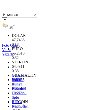
°
28
DOLAR
47,7436
0.18
Foto Galeri
EURO
Video
55,2510
Yazarlar
0.32
STERLİN
64,4811
0.38
GRAM ALTIN
Gündem
6660.55
Politika
0
Dünya
BİST100
Ekonomi
13.779
Otomobil
-14
Spor
BITCOIN
Kültür
64.840,97
Resmi İlan