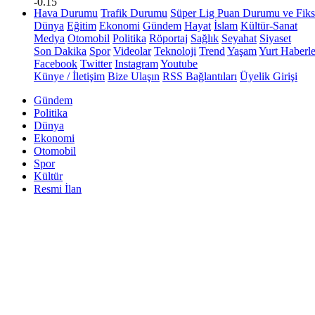
-0.15
Hava Durumu
Trafik Durumu
Süper Lig Puan Durumu ve Fiks
Dünya
Eğitim
Ekonomi
Gündem
Hayat
İslam
Kültür-Sanat
Medya
Otomobil
Politika
Röportaj
Sağlık
Seyahat
Siyaset
Son Dakika
Spor
Videolar
Teknoloji
Trend
Yaşam
Yurt Haberle
Facebook
Twitter
Instagram
Youtube
Künye / İletişim
Bize Ulaşın
RSS Bağlantıları
Üyelik Girişi
Gündem
Politika
Dünya
Ekonomi
Otomobil
Spor
Kültür
Resmi İlan