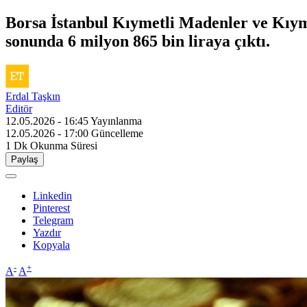
Borsa İstanbul Kıymetli Madenler ve Kıymet
sonunda 6 milyon 865 bin liraya çıktı.
Erdal Taşkın
Editör
12.05.2026 - 16:45
Yayınlanma
12.05.2026 - 17:00
Güncelleme
1 Dk
Okunma Süresi
Paylaş
Linkedin
Pinterest
Telegram
Yazdır
Kopyala
-
+
A
A